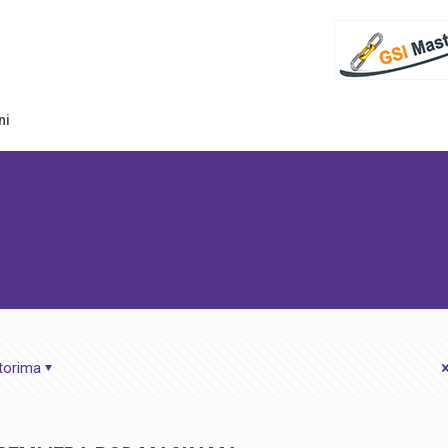
ni
torima