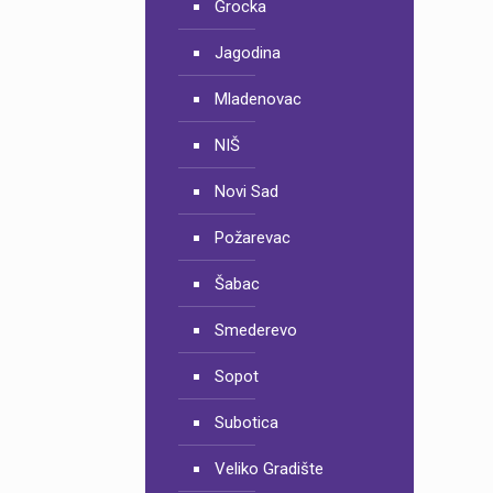
Grocka
Jagodina
Mladenovac
NIŠ
Novi Sad
Požarevac
Šabac
Smederevo
Sopot
Subotica
Veliko Gradište