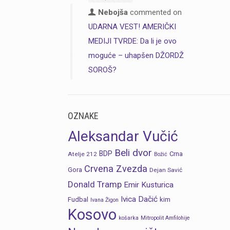
Nebojša
commented on
UDARNA VEST! AMERIČKI
MEDIJI TVRDE: Da li je ovo
moguće – uhapšen DŽORDŽ
SOROŠ?
OZNAKE
Aleksandar Vučić
Beli dvor
BDP
Crna
Atelje 212
Božić
Crvena Zvezda
Gora
Dejan Savić
Donald Tramp
Emir Kusturica
Ivica Dačić
Fudbal
kim
Ivana Žigon
Kosovo
košarka
Mitropolit Amfilohije