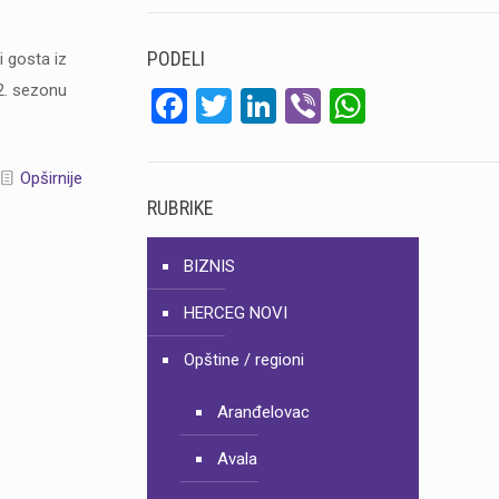
PODELI
 gosta iz
152. sezonu
Facebook
Twitter
LinkedIn
Viber
WhatsA
Opširnije
RUBRIKE
BIZNIS
HERCEG NOVI
Opštine / regioni
Aranđelovac
Avala