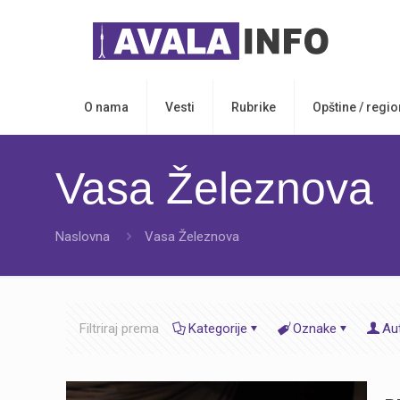
O nama
Vesti
Rubrike
Opštine / regio
Vasa Železnova
Naslovna
Vasa Železnova
Filtriraj prema
Kategorije
Oznake
Au