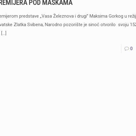
REMIJERA POD MASKAMA
emijerom predstave „Vasa Železnova i drugi” Maksima Gorkog u režiji
vatske Zlatka Svibena, Narodno pozorište je sinoć otvorilo svoju 
[…]
0