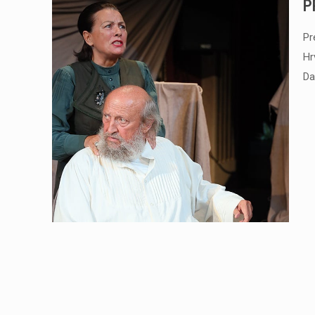
P
Pr
Hr
Da