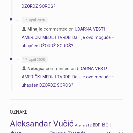
DŽORDŽ SOROŠ?
17. april 2020.
MIhajlo
commented on
UDARNA VEST!
AMERIČKI MEDIJI TVRDE: Da li je ovo moguće –
uhapšen DŽORDŽ SOROŠ?
17. april 2020.
Nebojša
commented on
UDARNA VEST!
AMERIČKI MEDIJI TVRDE: Da li je ovo moguće –
uhapšen DŽORDŽ SOROŠ?
OZNAKE
Aleksandar Vučić
Beli
BDP
Atelje 212