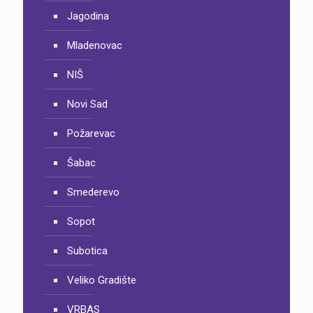
Jagodina
Mladenovac
NIŠ
Novi Sad
Požarevac
Šabac
Smederevo
Sopot
Subotica
Veliko Gradište
VRBAS