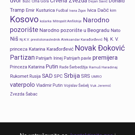
dvor
Crvena Zvezda
Donald
Crna Gora
Dejan Savić
Božić
Tramp
Emir Kusturica
Ivica Dačić
Fudbal
kim
Ivana Žigon
Kosovo
Narodno
košarka
Mitropolit Amfilohije
pozorište
Narodno pozorište u Beogradu
Nato
Niš
Nj. K. V.
Nj.K.V. prestolonaslednik Aleksandar Karađorđević
Novak Đoković
princeza Katarina Karađorđević
Partizan
premijera
Patrijarh Irinej
Patrijarh pavle
Putin
Princeza Katarina
Rade Šerbedžija
Ramuš Haradinaj
Srbija
SAD
SRS
Rukomet
SPC
Rusija
UMRO
vaterpolo
Vladimir Putin
Vojislav Šešelj
Vuk Jeremić
Zvezda
Šabac