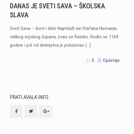
DANAS JE SVETI SAVA – ŠKOLSKA
SLAVA
Sveti Sava – život i delo Najmlađi sin Stefana Nemanje,
velikog srpskog župana, zvao se Rastko. Rodio se 1169.
godine i još od detinjstva je pokazivao
[…]
0
Opširnije
PRATI AVALA INFO