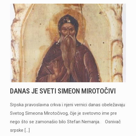
DANAS JE SVETI SIMEON MIROTOČIVI
Srpska pravoslavna crkva i njeni vernici danas obeležavaju
Svetog Simeona Mirotočivog, čije je svetovno ime pre
nego što se zamonašio bilo Stefan Nemanja. Osnivač
srpske
[…]