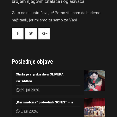
brojem njegovih čitalaca i oglašivača.
Zato se ne ustručavajte! Pomozite nam da budemo
najčitaniji, jer mi smo tu samo za Vas!
Poslednje objave
Otišla je srpska diva OLIVERA
KATARINA
29. jul 2026.
„Karmadona“ pobednik SOFEST – a
5. jul 2026.