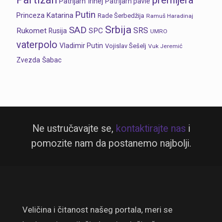
premijera
Patrijarh Irinej
Patrijarh pavle
Putin
Princeza Katarina
Rade Šerbedžija
Ramuš Haradinaj
Srbija
SAD
SRS
Rukomet
SPC
Rusija
UMRO
vaterpolo
Vladimir Putin
Vojislav Šešelj
Vuk Jeremić
Zvezda
Šabac
Ne ustručavajte se,
kontaktirajte nas
i
pomozite nam da postanemo najbolji.
Veličina i čitanost našeg portala, meri se