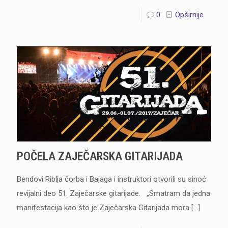
0
Opširnije
POČELA ZAJEČARSKA GITARIJADA
Bendovi Riblja čorba i Bajaga i instruktori otvorili su sinoć
revijalni deo 51. Zaječarske gitarijade. „Smatram da jedna
manifestacija kao što je Zaječarska Gitarijada mora
[…]