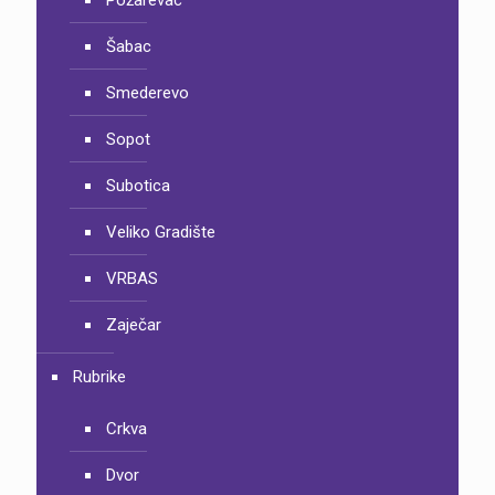
Požarevac
Šabac
Smederevo
Sopot
Subotica
Veliko Gradište
VRBAS
Zaječar
Rubrike
Crkva
Dvor