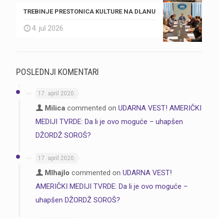
TREBINJE PRESTONICA KULTURE NA DLANU
4. jul 2026.
POSLEDNJI KOMENTARI
17. april 2020.
Milica
commented on
UDARNA VEST! AMERIČKI
MEDIJI TVRDE: Da li je ovo moguće – uhapšen
DŽORDŽ SOROŠ?
17. april 2020.
MIhajlo
commented on
UDARNA VEST!
AMERIČKI MEDIJI TVRDE: Da li je ovo moguće –
uhapšen DŽORDŽ SOROŠ?