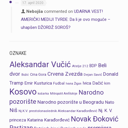
17. april 2020.
Nebojša
commented on
UDARNA VEST!
AMERIČKI MEDIJI TVRDE: Da li je ovo moguće –
uhapšen DŽORDŽ SOROŠ?
OZNAKE
Aleksandar Vučić
Beli
BDP
Atelje 212
dvor
Crvena Zvezda
Donald
Crna Gora
Dejan Savić
Božić
Tramp
Emir Kusturica
Ivica Dačić
Fudbal
kim
Ivana Žigon
Kosovo
Narodno
košarka
Mitropolit Amfilohije
pozorište
Narodno pozorište u Beogradu
Nato
Niš
Nj. K. V.
Nj.K.V. prestolonaslednik Aleksandar Karađorđević
Novak Đoković
princeza Katarina Karađorđević
Partizan