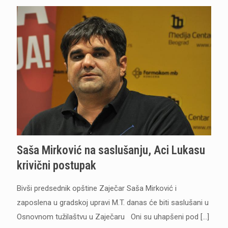
Saša Mirković na saslušanju, Aci Lukasu
krivični postupak
Bivši predsednik opštine Zaječar Saša Mirković i
zaposlena u gradskoj upravi M.T. danas će biti saslušani u
Osnovnom tužilaštvu u Zaječaru Oni su uhapšeni pod
[…]