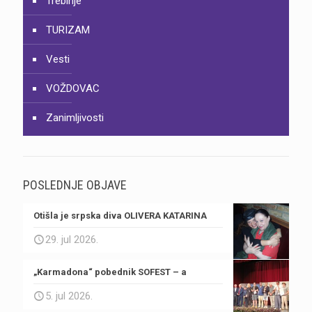
Trebinje
TURIZAM
Vesti
VOŽDOVAC
Zanimljivosti
POSLEDNJE OBJAVE
Otišla je srpska diva OLIVERA KATARINA
29. jul 2026.
„Karmadona“ pobednik SOFEST – a
5. jul 2026.