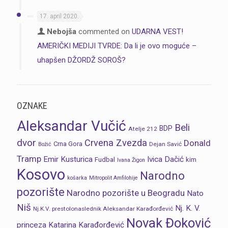
17. april 2020.
Nebojša
commented on
UDARNA VEST!
AMERIČKI MEDIJI TVRDE: Da li je ovo moguće –
uhapšen DŽORDŽ SOROŠ?
OZNAKE
Aleksandar Vučić
Beli
BDP
Atelje 212
dvor
Crvena Zvezda
Donald
Crna Gora
Dejan Savić
Božić
Tramp
Emir Kusturica
Ivica Dačić
Fudbal
kim
Ivana Žigon
Kosovo
Narodno
košarka
Mitropolit Amfilohije
pozorište
Narodno pozorište u Beogradu
Nato
Niš
Nj. K. V.
Nj.K.V. prestolonaslednik Aleksandar Karađorđević
Novak Đoković
princeza Katarina Karađorđević