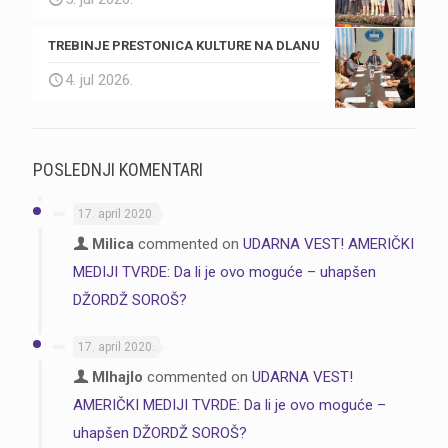
TREBINJE PRESTONICA KULTURE NA DLANU
4. jul 2026.
POSLEDNJI KOMENTARI
17. april 2020.
Milica
commented on
UDARNA VEST! AMERIČKI
MEDIJI TVRDE: Da li je ovo moguće – uhapšen
DŽORDŽ SOROŠ?
17. april 2020.
MIhajlo
commented on
UDARNA VEST!
AMERIČKI MEDIJI TVRDE: Da li je ovo moguće –
uhapšen DŽORDŽ SOROŠ?