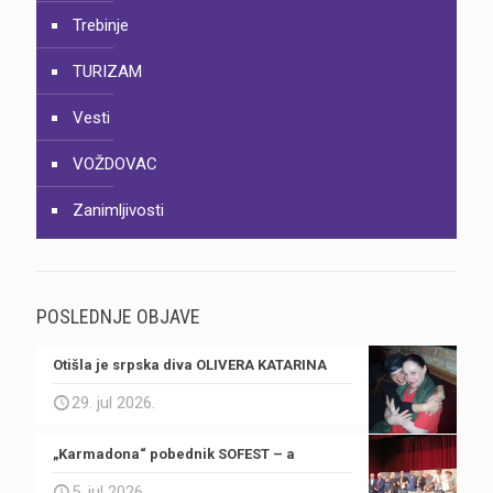
Trebinje
TURIZAM
Vesti
VOŽDOVAC
Zanimljivosti
POSLEDNJE OBJAVE
Otišla je srpska diva OLIVERA KATARINA
29. jul 2026.
„Karmadona“ pobednik SOFEST – a
5. jul 2026.