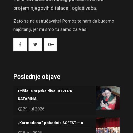
brojem njegovih čitalaca i oglašivača.
Zato se ne ustručavajte! Pomozite nam da budemo
najčitaniji, jer mi smo tu samo za Vas!
Poslednje objave
Otišla je srpska diva OLIVERA
KATARINA
29. jul 2026.
„Karmadona“ pobednik SOFEST – a
5. jul 2026.