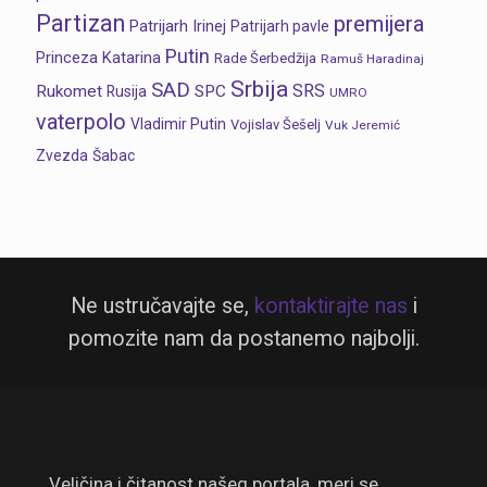
Partizan
premijera
Patrijarh Irinej
Patrijarh pavle
Putin
Princeza Katarina
Rade Šerbedžija
Ramuš Haradinaj
Srbija
SAD
SRS
Rukomet
SPC
Rusija
UMRO
vaterpolo
Vladimir Putin
Vojislav Šešelj
Vuk Jeremić
Zvezda
Šabac
Ne ustručavajte se,
kontaktirajte nas
i
pomozite nam da postanemo najbolji.
Veličina i čitanost našeg portala, meri se