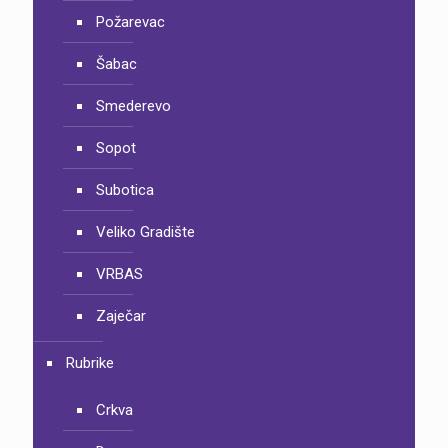
Požarevac
Šabac
Smederevo
Sopot
Subotica
Veliko Gradište
VRBAS
Zaječar
Rubrike
Crkva