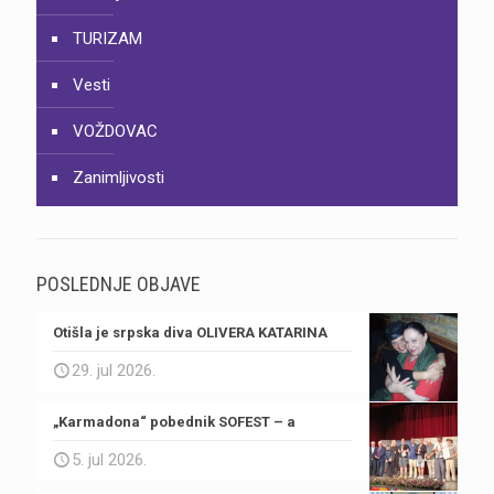
TURIZAM
Vesti
VOŽDOVAC
Zanimljivosti
POSLEDNJE OBJAVE
Otišla je srpska diva OLIVERA KATARINA
29. jul 2026.
„Karmadona“ pobednik SOFEST – a
5. jul 2026.