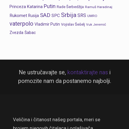
Putin
Princeza Katarina
Rade Šerbedžija
Ramuš Haradinaj
Srbija
SAD
SRS
Rukomet
SPC
Rusija
UMRO
vaterpolo
Vladimir Putin
Vojislav Šešelj
Vuk Jeremić
Zvezda
Šabac
Ne ustručavajte se,
kontaktirajte nas
i
pomozite nam da postanemo najbolji.
Veličina i čitanost našeg portala, meri se
brojem njegovih čitalaca i oglašivača.