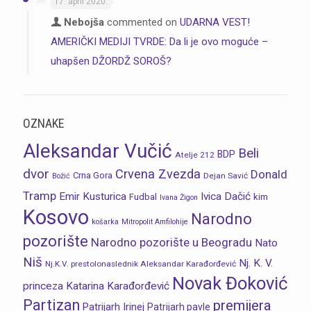
17. april 2020.
Nebojša
commented on
UDARNA VEST!
AMERIČKI MEDIJI TVRDE: Da li je ovo moguće –
uhapšen DŽORDŽ SOROŠ?
OZNAKE
Aleksandar Vučić
Beli
BDP
Atelje 212
dvor
Crvena Zvezda
Donald
Crna Gora
Dejan Savić
Božić
Tramp
Emir Kusturica
Ivica Dačić
Fudbal
kim
Ivana Žigon
Kosovo
Narodno
košarka
Mitropolit Amfilohije
pozorište
Narodno pozorište u Beogradu
Nato
Niš
Nj. K. V.
Nj.K.V. prestolonaslednik Aleksandar Karađorđević
Novak Đoković
princeza Katarina Karađorđević
Partizan
premijera
Patrijarh Irinej
Patrijarh pavle