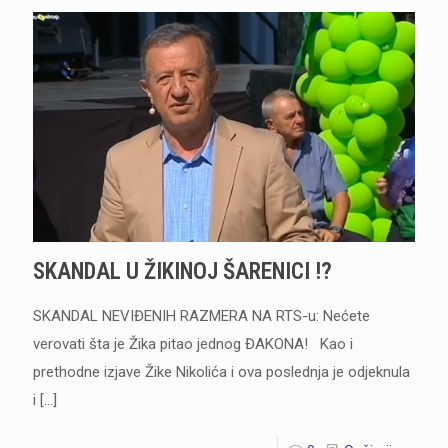
SKANDAL U ŽIKINOJ ŠARENICI !?
SKANDAL NEVIĐENIH RAZMERA NA RTS-u: Nećete
verovati šta je Žika pitao jednog ĐAKONA! Kao i
prethodne izjave Žike Nikolića i ova poslednja je odjeknula
i
[…]