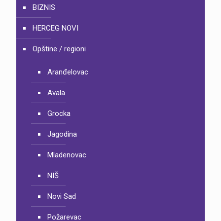
BIZNIS
HERCEG NOVI
Opštine / regioni
Aranđelovac
Avala
Grocka
Jagodina
Mladenovac
NIŠ
Novi Sad
Požarevac