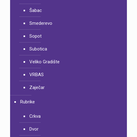
Šabac
Smederevo
Sopot
Subotica
Veliko Gradište
VRBAS
Zaječar
Rubrike
Crkva
Dvor