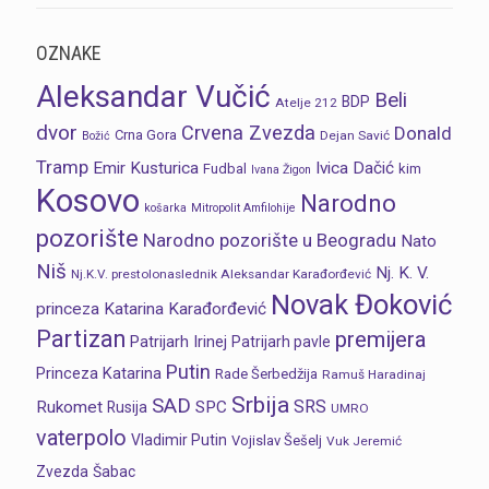
OZNAKE
Aleksandar Vučić
Beli
BDP
Atelje 212
dvor
Crvena Zvezda
Donald
Crna Gora
Dejan Savić
Božić
Tramp
Emir Kusturica
Ivica Dačić
Fudbal
kim
Ivana Žigon
Kosovo
Narodno
košarka
Mitropolit Amfilohije
pozorište
Narodno pozorište u Beogradu
Nato
Niš
Nj. K. V.
Nj.K.V. prestolonaslednik Aleksandar Karađorđević
Novak Đoković
princeza Katarina Karađorđević
Partizan
premijera
Patrijarh Irinej
Patrijarh pavle
Putin
Princeza Katarina
Rade Šerbedžija
Ramuš Haradinaj
Srbija
SAD
SRS
Rukomet
SPC
Rusija
UMRO
vaterpolo
Vladimir Putin
Vojislav Šešelj
Vuk Jeremić
Zvezda
Šabac