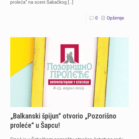
proleća“ na sceni Šabačkog
[…]
0
Opširnije
„Balkanski špijun“ otvorio „Pozorišno
proleće“ u Šapcu!