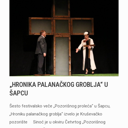
„HRONIKA PALANAČKOG GROBLJA“ U
ŠAPCU
Šesto festivalsko veče „Pozorišnog proleća“ u Šapcu,
„Hroniku palanačkog groblja“ izvelo je Kruševačko
pozorište Sinoć je u okviru Četvrtog „Pozorišnog