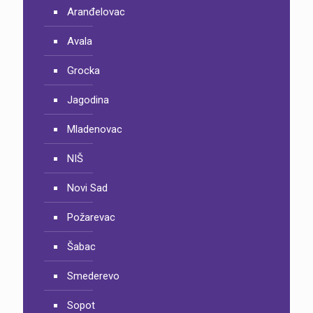
Aranđelovac
Avala
Grocka
Jagodina
Mladenovac
NIŠ
Novi Sad
Požarevac
Šabac
Smederevo
Sopot