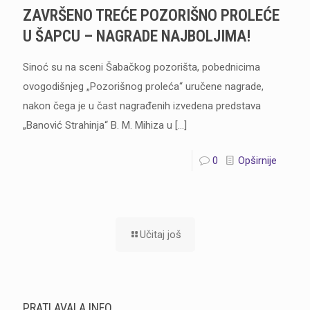
ZAVRŠENO TREĆE POZORIŠNO PROLEĆE
U ŠAPCU – NAGRADE NAJBOLJIMA!
Sinoć su na sceni Šabačkog pozorišta, pobednicima
ovogodišnjeg „Pozorišnog proleća“ uručene nagrade,
nakon čega je u čast nagrađenih izvedena predstava
„Banović Strahinja“ B. M. Mihiza u
[…]
0
Opširnije
Učitaj još
PRATI AVALA INFO