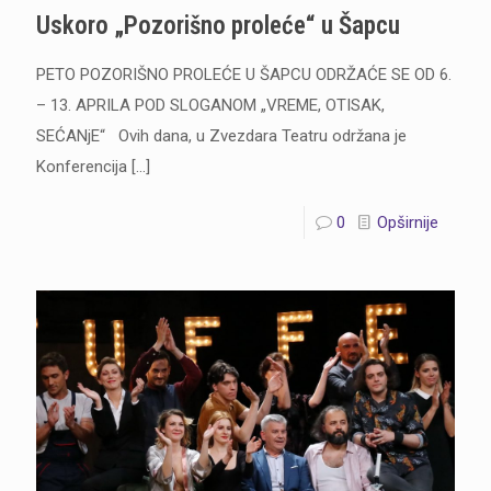
Uskoro „Pozorišno proleće“ u Šapcu
PETO POZORIŠNO PROLEĆE U ŠAPCU ODRŽAĆE SE OD 6.
– 13. APRILA POD SLOGANOM „VREME, OTISAK,
SEĆANjE“ Ovih dana, u Zvezdara Teatru održana je
Konferencija
[…]
0
Opširnije