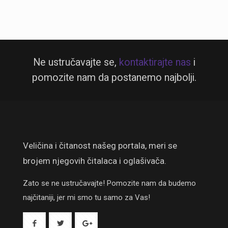
Ne ustručavajte se,
kontaktirajte nas
i
pomozite nam da postanemo najbolji.
Veličina i čitanost našeg portala, meri se
brojem njegovih čitalaca i oglašivača.
Zato se ne ustručavajte! Pomozite nam da budemo
najčitaniji, jer mi smo tu samo za Vas!