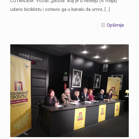
ĆUTANJEM Vozač „pežoa“ koji je u nedelju (4. maja)
udario biciklistu i ostavio ga u kanalu da umre,
[…]
Opširnije