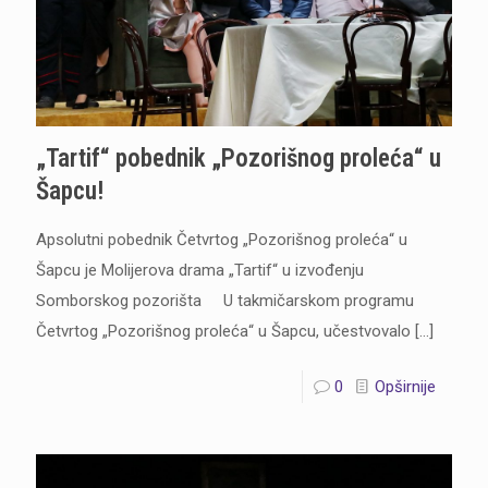
„Tartif“ pobednik „Pozorišnog proleća“ u
Šapcu!
Apsolutni pobednik Četvrtog „Pozorišnog proleća“ u
Šapcu je Molijerova drama „Tartif“ u izvođenju
Somborskog pozorišta U takmičarskom programu
Četvrtog „Pozorišnog proleća“ u Šapcu, učestvovalo
[…]
0
Opširnije