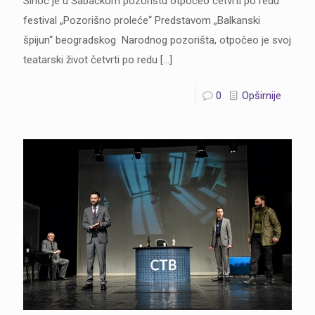
Sinoć je u Šabačkom pozorištu otpočeo četvrti po redu
festival „Pozorišno proleće“ Predstavom „Balkanski
špijun“ beogradskog Narodnog pozorišta, otpočeo je svoj
teatarski život četvrti po redu
[…]
0
Opširnije