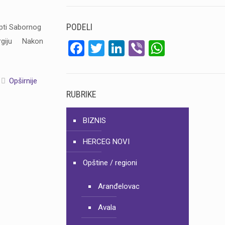
PODELI
ipti Sabornog
iturgiju Nakon
Facebook
Twitter
LinkedIn
Viber
WhatsA
Opširnije
RUBRIKE
BIZNIS
HERCEG NOVI
Opštine / regioni
Aranđelovac
Avala