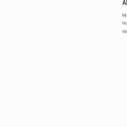
A
Mi
Hr
op