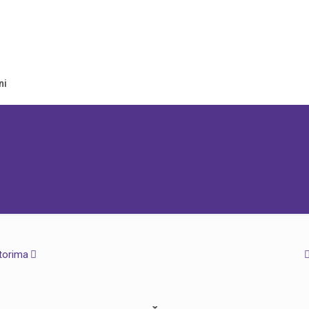
ni
torima