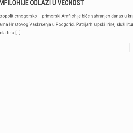
MFILOHIJE ODLAZI U VEČNOST
tropolit crnogorsko – primorski Amfilohije biće sahranjen danas u kr
ama Hristovog Vaskrsenja u Podgorici. Patrijarh srpski Irinej služi l
ela telo
[…]