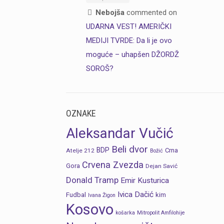
Nebojša
commented on
UDARNA VEST! AMERIČKI
MEDIJI TVRDE: Da li je ovo
moguće – uhapšen DŽORDŽ
SOROŠ?
OZNAKE
Aleksandar Vučić
Beli dvor
BDP
Crna
Atelje 212
Božić
Crvena Zvezda
Gora
Dejan Savić
Donald Tramp
Emir Kusturica
Ivica Dačić
Fudbal
kim
Ivana Žigon
Kosovo
košarka
Mitropolit Amfilohije