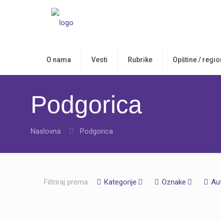
O nama
Vesti
Rubrike
Opštine / regio
Podgorica
Naslovna
Podgorica
Filtriraj prema
Kategorije
Oznake
Au