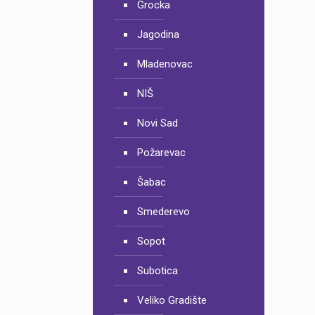
Grocka
Jagodina
Mladenovac
NIŠ
Novi Sad
Požarevac
Šabac
Smederevo
Sopot
Subotica
Veliko Gradište