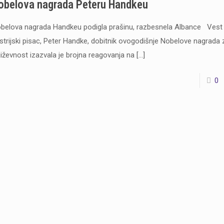
obelova nagrada Peteru Handkeu
belova nagrada Handkeu podigla prašinu, razbesnela Albance Vest 
strijski pisac, Peter Handke, dobitnik ovogodišnje Nobelove nagrada 
jiževnost izazvala je brojna reagovanja na
[…]
0