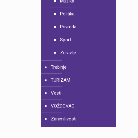
Muzika
Politika
Privreda
Sport
Zdravlje
Trebinje
TURIZAM
Vesti
VOŽDOVAC
Zanimljivosti