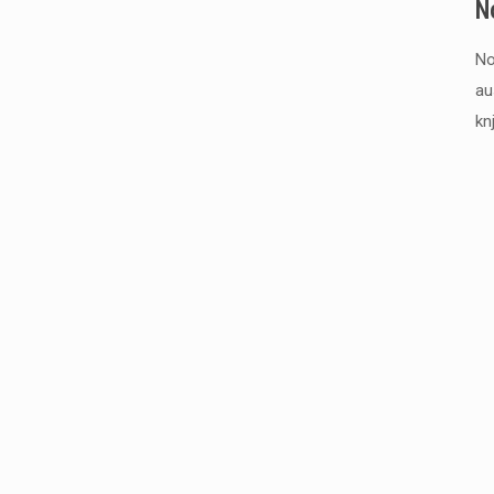
N
No
au
kn