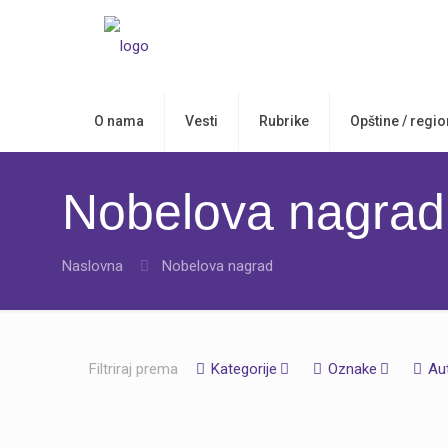
O nama
Vesti
Rubrike
Opštine / regio
Nobelova nagrad
Naslovna
Nobelova nagrad
Filtriraj prema
Kategorije
Oznake
Au