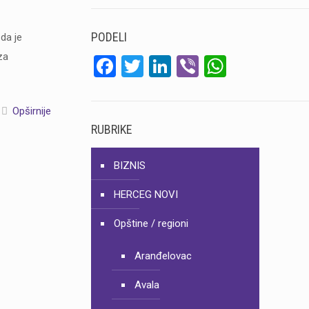
PODELI
da je
za
Facebook
Twitter
LinkedIn
Viber
WhatsA
Opširnije
RUBRIKE
BIZNIS
HERCEG NOVI
Opštine / regioni
Aranđelovac
Avala