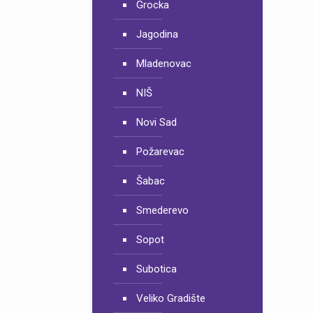
Grocka
Jagodina
Mladenovac
NIŠ
Novi Sad
Požarevac
Šabac
Smederevo
Sopot
Subotica
Veliko Gradište