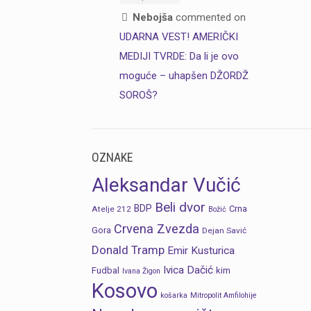
Nebojša
commented on
UDARNA VEST! AMERIČKI
MEDIJI TVRDE: Da li je ovo
moguće – uhapšen DŽORDŽ
SOROŠ?
OZNAKE
Aleksandar Vučić
Beli dvor
BDP
Crna
Atelje 212
Božić
Crvena Zvezda
Gora
Dejan Savić
Donald Tramp
Emir Kusturica
Ivica Dačić
Fudbal
kim
Ivana Žigon
Kosovo
košarka
Mitropolit Amfilohije