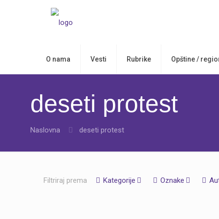
O nama
Vesti
Rubrike
Opštine / regio
deseti protest
Naslovna
deseti protest
Filtriraj prema
Kategorije
Oznake
Au