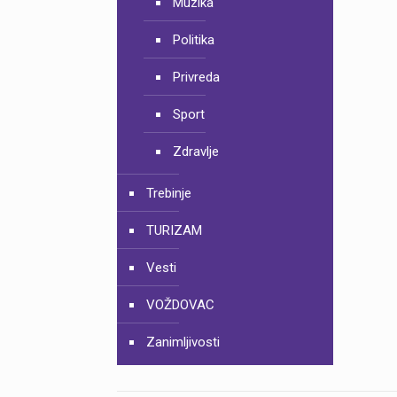
Muzika
Politika
Privreda
Sport
Zdravlje
Trebinje
TURIZAM
Vesti
VOŽDOVAC
Zanimljivosti