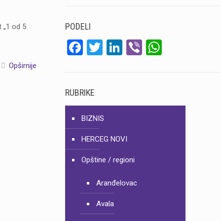
PODELI
 „1 od 5
Facebook
Twitter
LinkedIn
Viber
WhatsA
Opširnije
RUBRIKE
BIZNIS
HERCEG NOVI
Opštine / regioni
Aranđelovac
Avala