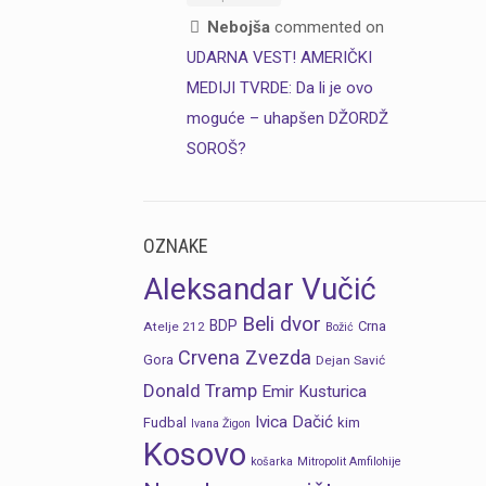
Nebojša
commented on
UDARNA VEST! AMERIČKI
MEDIJI TVRDE: Da li je ovo
moguće – uhapšen DŽORDŽ
SOROŠ?
OZNAKE
Aleksandar Vučić
Beli dvor
BDP
Crna
Atelje 212
Božić
Crvena Zvezda
Gora
Dejan Savić
Donald Tramp
Emir Kusturica
Ivica Dačić
Fudbal
kim
Ivana Žigon
Kosovo
košarka
Mitropolit Amfilohije