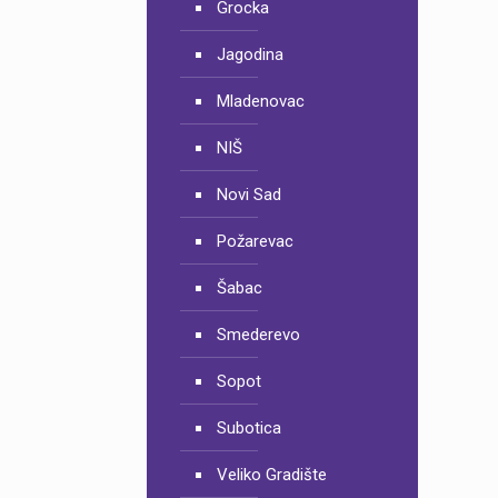
Grocka
Jagodina
Mladenovac
NIŠ
Novi Sad
Požarevac
Šabac
Smederevo
Sopot
Subotica
Veliko Gradište