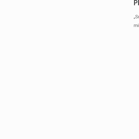
P
„S
mi