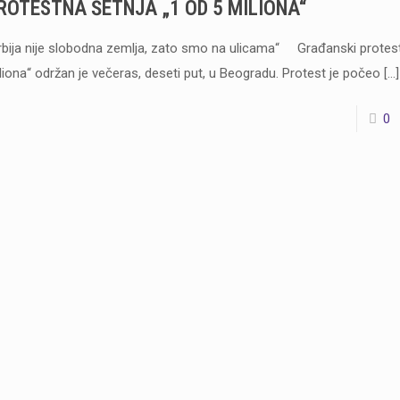
ROTESTNA ŠETNJA „1 OD 5 MILIONA“
rbija nije slobodna zemlja, zato smo na ulicama“ Građanski protest
liona“ održan je večeras, deseti put, u Beogradu. Protest je počeo
[…]
0