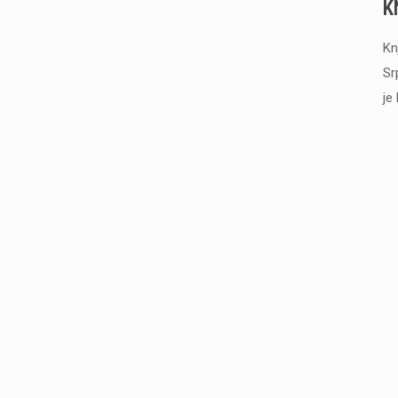
K
Kn
Sr
je