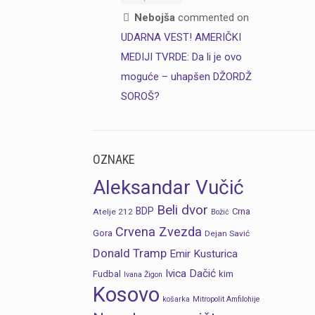
Nebojša
commented on
UDARNA VEST! AMERIČKI
MEDIJI TVRDE: Da li je ovo
moguće – uhapšen DŽORDŽ
SOROŠ?
OZNAKE
Aleksandar Vučić
Beli dvor
BDP
Crna
Atelje 212
Božić
Crvena Zvezda
Gora
Dejan Savić
Donald Tramp
Emir Kusturica
Ivica Dačić
Fudbal
kim
Ivana Žigon
Kosovo
košarka
Mitropolit Amfilohije