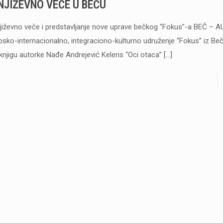
NJIŽEVNO VEČE U BEČU
jiževno veče i predstavljanje nove uprave bečkog “Fokus”-a BEČ – 
psko-internacionalno, integraciono-kulturno udruženje “Fokus” iz Beč
 knjigu autorke Nađe Andrejević Keleris “Oci otaca”
[…]