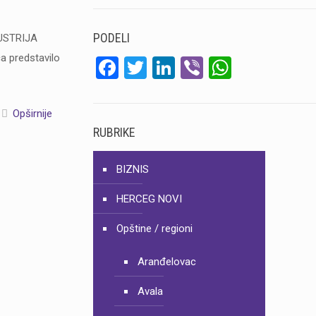
PODELI
AUSTRIJA
a predstavilo
Facebook
Twitter
LinkedIn
Viber
WhatsA
Opširnije
RUBRIKE
BIZNIS
HERCEG NOVI
Opštine / regioni
Aranđelovac
Avala