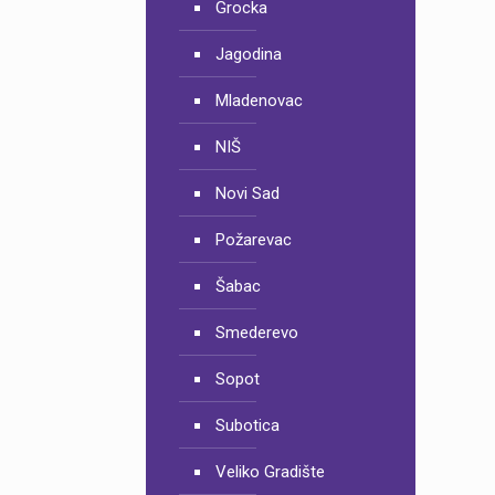
Grocka
Jagodina
Mladenovac
NIŠ
Novi Sad
Požarevac
Šabac
Smederevo
Sopot
Subotica
Veliko Gradište