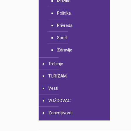
Muzika
Politika
Privreda
Sport
Zdravlje
Trebinje
TURIZAM
Vesti
VOŽDOVAC
Zanimljivosti