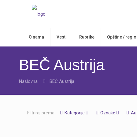
O nama
Vesti
Rubrike
Opštine / regio
BEČ Austrija
Naslovna
BEČ Austrija
Filtriraj prema
Kategorije
Oznake
Au