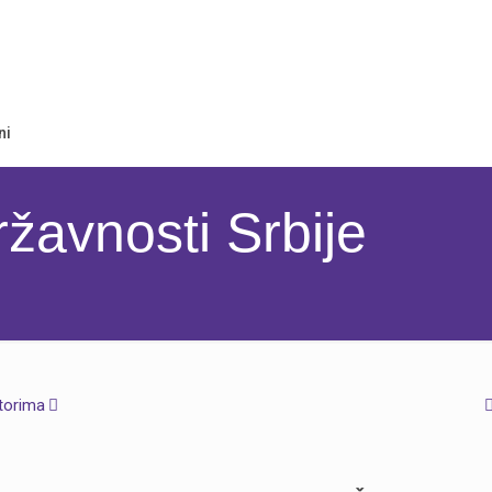
ni
žavnosti Srbije
torima