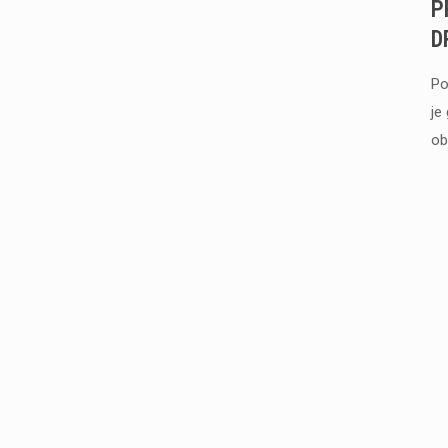
P
D
Po
je
ob