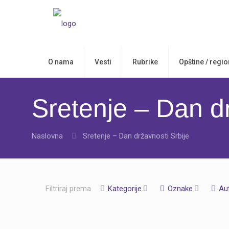
O nama
Vesti
Rubrike
Opštine / regio
Sretenje – Dan dr
Naslovna
Sretenje – Dan državnosti Srbije
Filtriraj prema
Kategorije
Oznake
Au