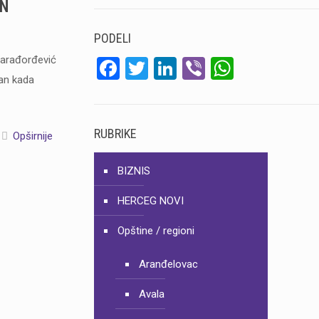
AN
PODELI
Karađorđević
Facebook
Twitter
LinkedIn
Viber
WhatsA
dan kada
RUBRIKE
Opširnije
BIZNIS
HERCEG NOVI
Opštine / regioni
Aranđelovac
Avala