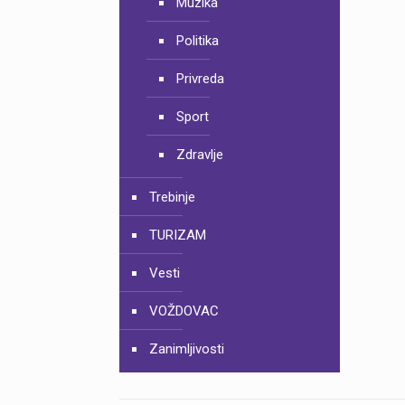
Muzika
Politika
Privreda
Sport
Zdravlje
Trebinje
TURIZAM
Vesti
VOŽDOVAC
Zanimljivosti