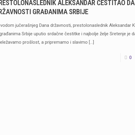
RESTOLONASLEDNIK ALEKSANDAR ČESTITAO D
RŽAVNOSTI GRAĐANIMA SRBIJE
vodom jučerašnjeg Dana državnosti, prestolonaslednik Aleksandar 
 građanima Srbije uputio srdačne čestitke i najbolje želje Sretenje je 
eležavamo prošlost, a pripremamo i slavimo
[…]
0