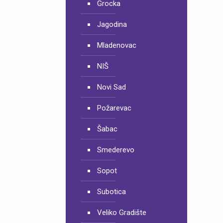
Grocka
Jagodina
Mladenovac
NIŠ
Novi Sad
Požarevac
Šabac
Smederevo
Sopot
Subotica
Veliko Gradište