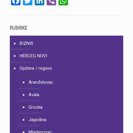
Facebook
Twitter
LinkedIn
Viber
WhatsApp
RUBRIKE
BIZNIS
HERCEG NOVI
Opštine / regioni
Aranđelovac
Avala
Grocka
Jagodina
Mladenovac