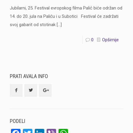
Jubilarni, 25. Festival evropskog filma Palić biće održan od
14. do 20. jula na Paliću i u Subotici Festival će zadržati
svoj gabarit od stotinak
[…]
0
Opširnije
PRATI AVALA INFO
PODELI