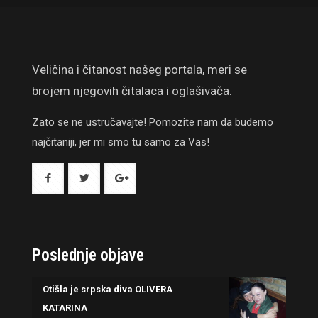
Veličina i čitanost našeg portala, meri se
brojem njegovih čitalaca i oglašivača.
Zato se ne ustručavajte! Pomozite nam da budemo
najčitaniji, jer mi smo tu samo za Vas!
Poslednje objave
Otišla je srpska diva OLIVERA
KATARINA