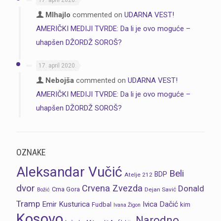
17. april 2020.
MIhajlo
commented on
UDARNA VEST!
AMERIČKI MEDIJI TVRDE: Da li je ovo moguće –
uhapšen DŽORDŽ SOROŠ?
17. april 2020.
Nebojša
commented on
UDARNA VEST!
AMERIČKI MEDIJI TVRDE: Da li je ovo moguće –
uhapšen DŽORDŽ SOROŠ?
OZNAKE
Aleksandar Vučić
Beli
BDP
Atelje 212
dvor
Crvena Zvezda
Donald
Crna Gora
Dejan Savić
Božić
Tramp
Emir Kusturica
Ivica Dačić
Fudbal
kim
Ivana Žigon
Kosovo
Narodno