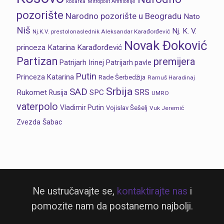
košarka
Mitropolit Amfilohije
pozorište
Narodno pozorište u Beogradu
Nato
Niš
Nj. K. V.
Nj.K.V. prestolonaslednik Aleksandar Karađorđević
Novak Đoković
princeza Katarina Karađorđević
Partizan
premijera
Patrijarh Irinej
Patrijarh pavle
Putin
Princeza Katarina
Rade Šerbedžija
Ramuš Haradinaj
Srbija
SAD
SRS
Rukomet
SPC
Rusija
UMRO
vaterpolo
Vladimir Putin
Vojislav Šešelj
Vuk Jeremić
Zvezda
Šabac
Ne ustručavajte se,
kontaktirajte nas
i
pomozite nam da postanemo najbolji.