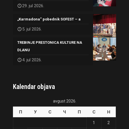
29. jul 2026.
„Karmadona“ pobednik SOFEST – a
5. jul 2026.
TREBINJE PRESTONICA KULTURE NA
DLANU
4. jul 2026.
Kalendar objava
avgust 2026.
П
У
С
Ч
П
С
Н
1
2