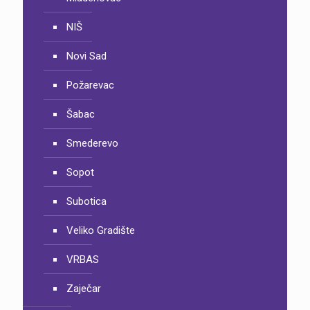
NIŠ
Novi Sad
Požarevac
Šabac
Smederevo
Sopot
Subotica
Veliko Gradište
VRBAS
Zaječar