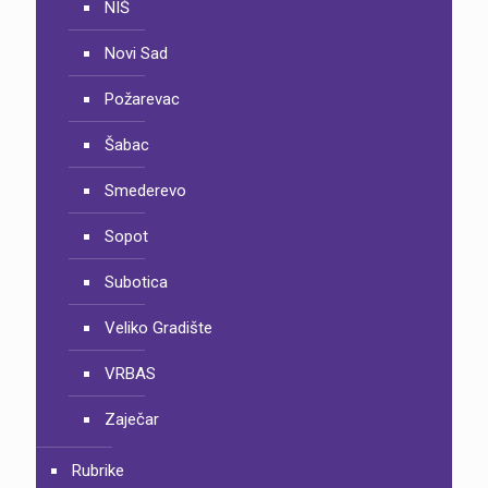
NIŠ
Novi Sad
Požarevac
Šabac
Smederevo
Sopot
Subotica
Veliko Gradište
VRBAS
Zaječar
Rubrike