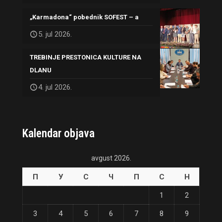
„Karmadona“ pobednik SOFEST – a
5. jul 2026.
TREBINJE PRESTONICA KULTURE NA
DLANU
4. jul 2026.
Kalendar objava
avgust 2026.
П
У
С
Ч
П
С
Н
1
2
3
4
5
6
7
8
9