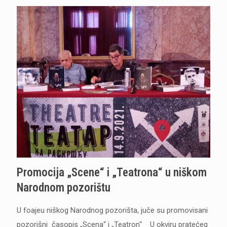
Promocija „Scene“ i „Teatrona“ u niškom
Narodnom pozorištu
U foajeu niškog Narodnog pozorišta, juče su promovisani
pozorišni časopis „Scena“ i „Teatron“ U okviru pratećeg