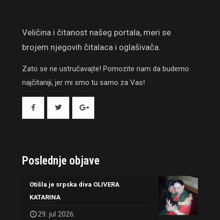
Veličina i čitanost našeg portala, meri se
brojem njegovih čitalaca i oglašivača.
Zato se ne ustručavajte! Pomozite nam da budemo
najčitaniji, jer mi smo tu samo za Vas!
Poslednje objave
Otišla je srpska diva OLIVERA
KATARINA
29. jul 2026.