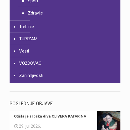
Sport
Zdravlje
Trebinje
TURIZAM
Vesti
VOŽDOVAC
Zanimljivosti
POSLEDNJE OBJAVE
Otišla je srpska diva OLIVERA KATARINA
29. jul 2026.