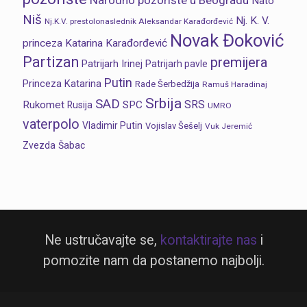
Narodno pozorište u Beogradu
Nato
Niš
Nj. K. V.
Nj.K.V. prestolonaslednik Aleksandar Karađorđević
Novak Đoković
princeza Katarina Karađorđević
Partizan
premijera
Patrijarh Irinej
Patrijarh pavle
Putin
Princeza Katarina
Rade Šerbedžija
Ramuš Haradinaj
Srbija
SAD
SRS
Rukomet
SPC
Rusija
UMRO
vaterpolo
Vladimir Putin
Vojislav Šešelj
Vuk Jeremić
Zvezda
Šabac
Ne ustručavajte se,
kontaktirajte nas
i
pomozite nam da postanemo najbolji.