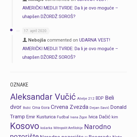
AMERIČKI MEDIJI TVRDE: Da li je ovo moguće –
uhapšen DŽORDŽ SOROŠ?
17. april 2020.
Nebojša
commented on
UDARNA VEST!
AMERIČKI MEDIJI TVRDE: Da li je ovo moguće –
uhapšen DŽORDŽ SOROŠ?
OZNAKE
Aleksandar Vučić
Beli
BDP
Atelje 212
dvor
Crvena Zvezda
Donald
Crna Gora
Dejan Savić
Božić
Tramp
Emir Kusturica
Ivica Dačić
Fudbal
kim
Ivana Žigon
Kosovo
Narodno
košarka
Mitropolit Amfilohije
pozorište