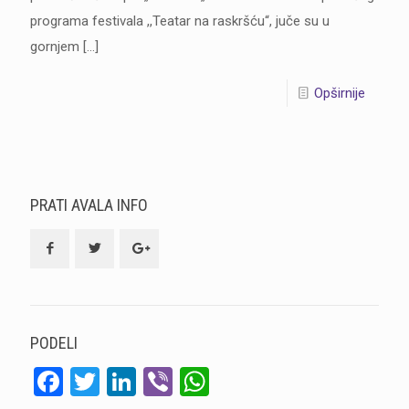
programa festivala ,,Teatar na raskršću“, juče su u
gornjem
[…]
Opširnije
PRATI AVALA INFO
PODELI
Facebook
Twitter
LinkedIn
Viber
WhatsApp