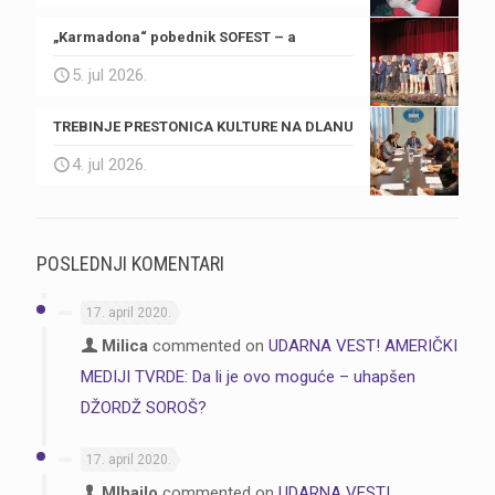
„Karmadona“ pobednik SOFEST – a
5. jul 2026.
TREBINJE PRESTONICA KULTURE NA DLANU
4. jul 2026.
POSLEDNJI KOMENTARI
17. april 2020.
Milica
commented on
UDARNA VEST! AMERIČKI
MEDIJI TVRDE: Da li je ovo moguće – uhapšen
DŽORDŽ SOROŠ?
17. april 2020.
MIhajlo
commented on
UDARNA VEST!