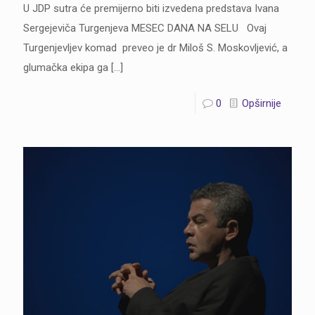
U JDP sutra će premijerno biti izvedena predstava Ivana
Sergejeviča Turgenjeva MESEC DANA NA SELU Ovaj
Turgenjevljev komad preveo je dr Miloš S. Moskovljević, a
glumačka ekipa ga
[…]
0
Opširnije