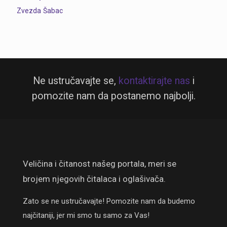
Zvezda
Šabac
Ne ustručavajte se,
kontaktirajte nas
i
pomozite nam da postanemo najbolji.
Veličina i čitanost našeg portala, meri se
brojem njegovih čitalaca i oglašivača.
Zato se ne ustručavajte! Pomozite nam da budemo
najčitaniji, jer mi smo tu samo za Vas!