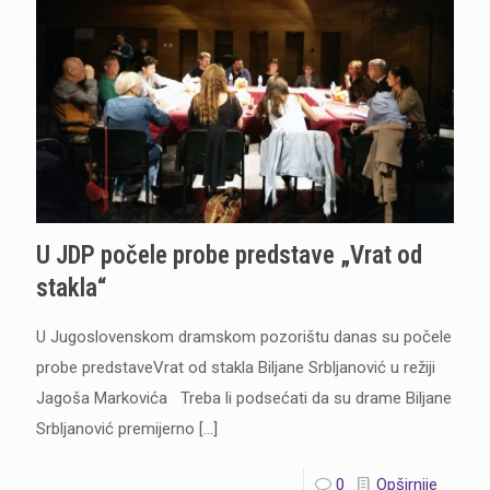
U JDP počele probe predstave „Vrat od
stakla“
U Jugoslovenskom dramskom pozorištu danas su počele
probe predstaveVrat od stakla Biljane Srbljanović u režiji
Jagoša Markovića Treba li podsećati da su drame Biljane
Srbljanović premijerno
[…]
0
Opširnije