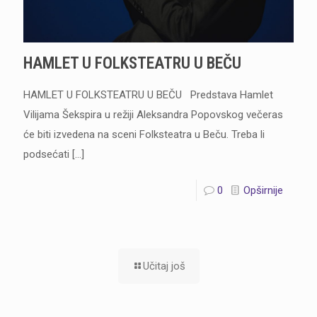
HAMLET U FOLKSTEATRU U BEČU
HAMLET U FOLKSTEATRU U BEČU Predstava Hamlet
Vilijama Šekspira u režiji Aleksandra Popovskog večeras
će biti izvedena na sceni Folksteatra u Beču. Treba li
podsećati
[…]
0
Opširnije
Učitaj još