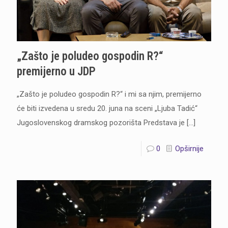
„Zašto je poludeo gospodin R?“
premijerno u JDP
„Zašto je poludeo gospodin R?“ i mi sa njim, premijerno
će biti izvedena u sredu 20. juna na sceni „Ljuba Tadić“
Jugoslovenskog dramskog pozorišta Predstava je
[…]
0
Opširnije