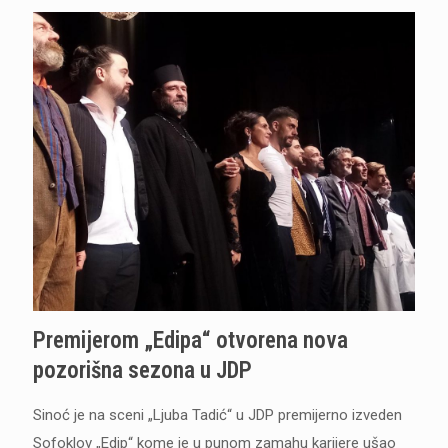
Premijerom „Edipa“ otvorena nova
pozorišna sezona u JDP
Sinoć je na sceni „Ljuba Tadić“ u JDP premijerno izveden
Sofoklov „Edip“ kome je u punom zamahu karijere ušao