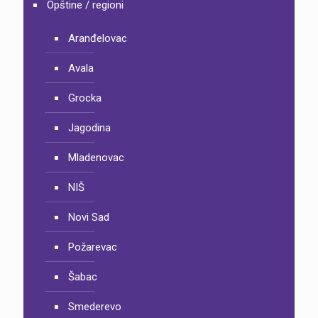
Opštine / regioni
Aranđelovac
Avala
Grocka
Jagodina
Mladenovac
NIŠ
Novi Sad
Požarevac
Šabac
Smederevo