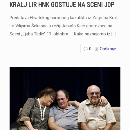
KRALJ LIR HNK GOSTUJE NA SCENI JDP
Predstava Hrvatskog narodnog kazališta iz Zagreba Kralj
Lir Vilijama Šekspira u režiji Januša Kice gostovaće na
Sceni „Ljuba Tadić” 17. oktobra Kako saznajemo iz
[…]
0
Opširnije