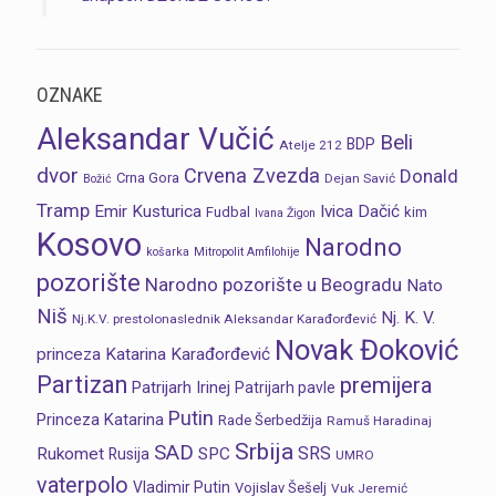
OZNAKE
Aleksandar Vučić
Beli
BDP
Atelje 212
dvor
Crvena Zvezda
Donald
Crna Gora
Dejan Savić
Božić
Tramp
Emir Kusturica
Ivica Dačić
Fudbal
kim
Ivana Žigon
Kosovo
Narodno
košarka
Mitropolit Amfilohije
pozorište
Narodno pozorište u Beogradu
Nato
Niš
Nj. K. V.
Nj.K.V. prestolonaslednik Aleksandar Karađorđević
Novak Đoković
princeza Katarina Karađorđević
Partizan
premijera
Patrijarh Irinej
Patrijarh pavle
Putin
Princeza Katarina
Rade Šerbedžija
Ramuš Haradinaj
Srbija
SAD
SRS
Rukomet
SPC
Rusija
UMRO
vaterpolo
Vladimir Putin
Vojislav Šešelj
Vuk Jeremić