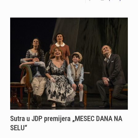
Sutra u JDP premijera „MESEC DANA NA
SELU“