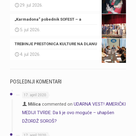
29. jul 2026.
„Karmadona“ pobednik SOFEST – a
5. jul 2026.
TREBINJE PRESTONICA KULTURE NA DLANU
4. jul 2026.
POSLEDNJI KOMENTARI
17. april 2020.
Milica
commented on
UDARNA VEST! AMERIČKI
MEDIJI TVRDE: Da li je ovo moguće – uhapšen
DŽORDŽ SOROŠ?
17. april 2020.