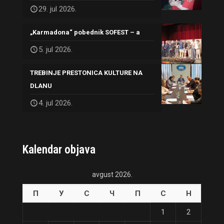
29. jul 2026.
„Karmadona“ pobednik SOFEST – a
5. jul 2026.
TREBINJE PRESTONICA KULTURE NA
DLANU
4. jul 2026.
Kalendar objava
avgust 2026.
П
У
С
Ч
П
С
Н
1
2