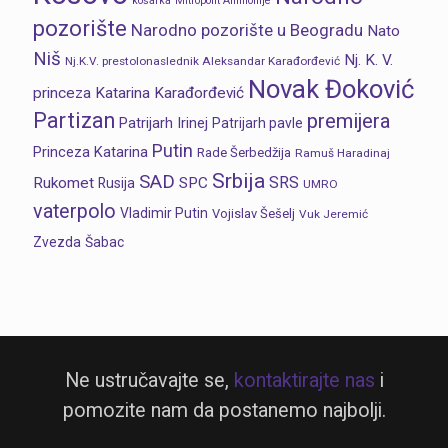
košarka
Mitropolit Amfilohije
pozorište
Narodno pozorište u Beogradu
Nato
Niš
Nj. K. V.
Nj.K.V. prestolonaslednik Aleksandar Karađorđević
Novak Đoković
princeza Katarina Karađorđević
Partizan
premijera
Patrijarh Irinej
Patrijarh pavle
Putin
Princeza Katarina
Rade Šerbedžija
Ramuš Haradinaj
Srbija
SAD
SRS
Rukomet
SPC
Rusija
UMRO
vaterpolo
Vladimir Putin
Vojislav Šešelj
Vuk Jeremić
Zvezda
Šabac
Ne ustručavajte se,
kontaktirajte nas
i
pomozite nam da postanemo najbolji.