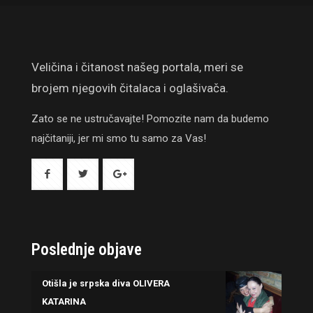
Veličina i čitanost našeg portala, meri se
brojem njegovih čitalaca i oglašivača.
Zato se ne ustručavajte! Pomozite nam da budemo
najčitaniji, jer mi smo tu samo za Vas!
Poslednje objave
Otišla je srpska diva OLIVERA
KATARINA