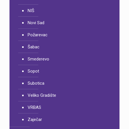
NIŠ
Novi Sad
Požarevac
Šabac
Smederevo
Sopot
Subotica
Veliko Gradište
VRBAS
Zaječar