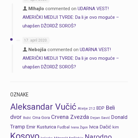
MIhajlo
commented on
UDARNA VEST!
AMERIČKI MEDIJI TVRDE: Da li je ovo moguće –
uhapšen DŽORDŽ SOROŠ?
17. april 2020.
Nebojša
commented on
UDARNA VEST!
AMERIČKI MEDIJI TVRDE: Da li je ovo moguće –
uhapšen DŽORDŽ SOROŠ?
OZNAKE
Aleksandar Vučić
Beli
BDP
Atelje 212
dvor
Crvena Zvezda
Donald
Crna Gora
Dejan Savić
Božić
Tramp
Emir Kusturica
Ivica Dačić
Fudbal
kim
Ivana Žigon
Kosovo
Narodno