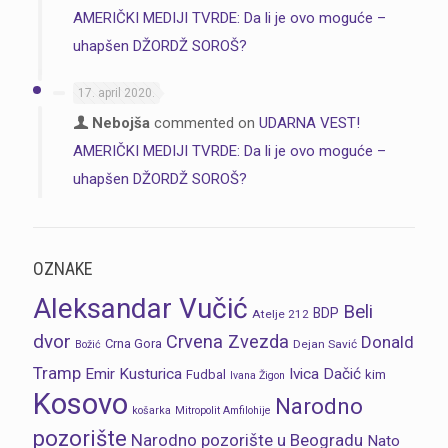
AMERIČKI MEDIJI TVRDE: Da li je ovo moguće –
uhapšen DŽORDŽ SOROŠ?
17. april 2020.
Nebojša
commented on
UDARNA VEST!
AMERIČKI MEDIJI TVRDE: Da li je ovo moguće –
uhapšen DŽORDŽ SOROŠ?
OZNAKE
Aleksandar Vučić
Beli
BDP
Atelje 212
dvor
Crvena Zvezda
Donald
Crna Gora
Dejan Savić
Božić
Tramp
Emir Kusturica
Ivica Dačić
Fudbal
kim
Ivana Žigon
Kosovo
Narodno
košarka
Mitropolit Amfilohije
pozorište
Narodno pozorište u Beogradu
Nato