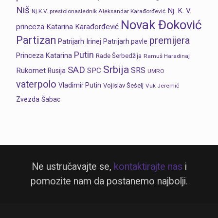
Niš
Nj. K. V.
Nj.K.V. prestolonaslednik Aleksandar Karađorđević
Novak Đoković
princeza Katarina Karađorđević
Partizan
premijera
Patrijarh Irinej
Patrijarh pavle
Putin
Princeza Katarina
Rade Šerbedžija
Ramuš Haradinaj
Srbija
SAD
SRS
Rukomet
SPC
Rusija
UMRO
vaterpolo
Vladimir Putin
Vojislav Šešelj
Vuk Jeremić
Zvezda
Šabac
Ne ustručavajte se,
kontaktirajte nas
i
pomozite nam da postanemo najbolji.