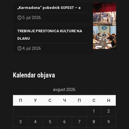
„Karmadona“ pobednik SOFEST – a
5. jul 2026.
TREBINJE PRESTONICA KULTURE NA
DLANU
4. jul 2026.
Kalendar objava
avgust 2026.
П
У
С
Ч
П
С
Н
1
2
3
4
5
6
7
8
9