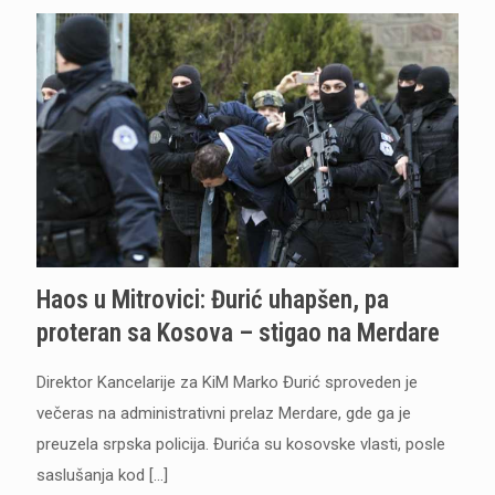
Haos u Mitrovici: Đurić uhapšen, pa
proteran sa Kosova – stigao na Merdare
Direktor Kancelarije za KiM Marko Đurić sproveden je
večeras na administrativni prelaz Merdare, gde ga je
preuzela srpska policija. Đurića su kosovske vlasti, posle
saslušanja kod
[…]