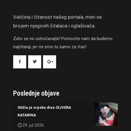
Veličina i čitanost našeg portala, meri se
brojem njegovih čitalaca i oglašivača.
Zato se ne ustručavajte! Pomozite nam da budemo
najčitaniji, jer mi smo tu samo za Vas!
Poslednje objave
Otišla je srpska diva OLIVERA
KATARINA
29. jul 2026.