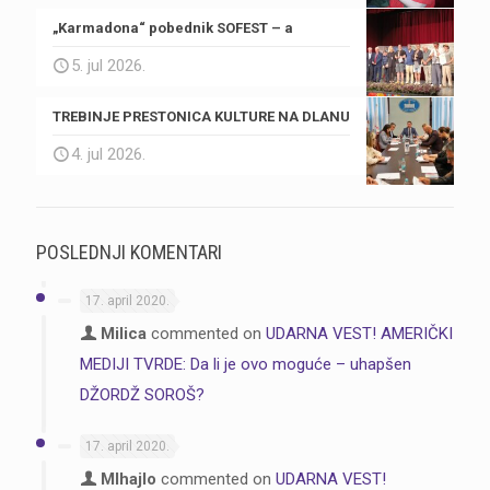
„Karmadona“ pobednik SOFEST – a
5. jul 2026.
TREBINJE PRESTONICA KULTURE NA DLANU
4. jul 2026.
POSLEDNJI KOMENTARI
17. april 2020.
Milica
commented on
UDARNA VEST! AMERIČKI
MEDIJI TVRDE: Da li je ovo moguće – uhapšen
DŽORDŽ SOROŠ?
17. april 2020.
MIhajlo
commented on
UDARNA VEST!