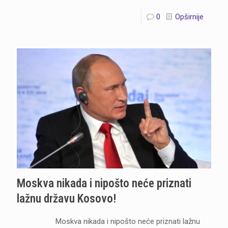
0
Opširnije
Moskva nikada i nipošto neće priznati
lažnu državu Kosovo!
Moskva nikada i nipošto neće priznati lažnu