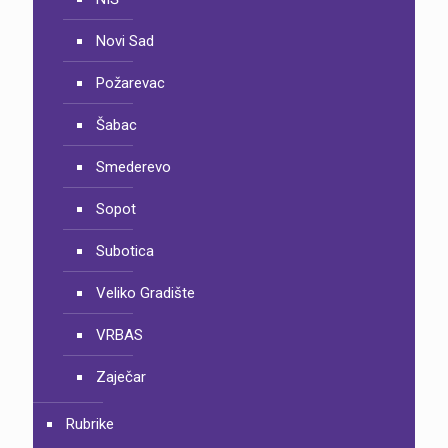
Novi Sad
Požarevac
Šabac
Smederevo
Sopot
Subotica
Veliko Gradište
VRBAS
Zaječar
Rubrike