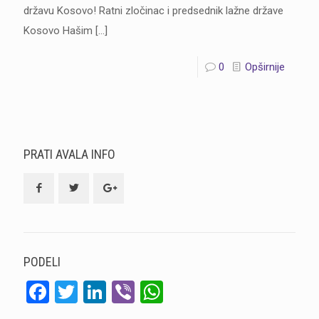
državu Kosovo! Ratni zločinac i predsednik lažne države
Kosovo Hašim
[…]
0
Opširnije
PRATI AVALA INFO
PODELI
Facebook
Twitter
LinkedIn
Viber
WhatsApp