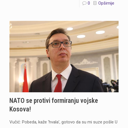
0
Opširnije
NATO se protivi formiranju vojske
Kosova!
Vučić: Pobeda, kaže ‘hvala’, gotovo da su mi suze pošle U