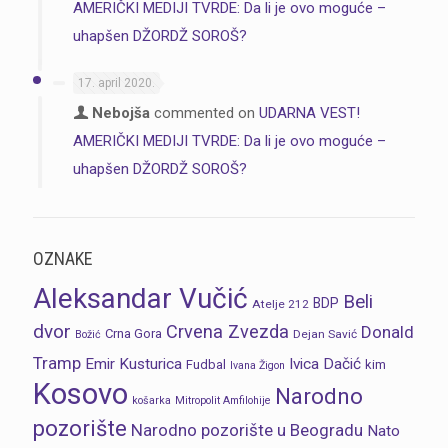
AMERIČKI MEDIJI TVRDE: Da li je ovo moguće –
uhapšen DŽORDŽ SOROŠ?
17. april 2020.
Nebojša
commented on
UDARNA VEST!
AMERIČKI MEDIJI TVRDE: Da li je ovo moguće –
uhapšen DŽORDŽ SOROŠ?
OZNAKE
Aleksandar Vučić
Beli
BDP
Atelje 212
dvor
Crvena Zvezda
Donald
Crna Gora
Dejan Savić
Božić
Tramp
Emir Kusturica
Ivica Dačić
Fudbal
kim
Ivana Žigon
Kosovo
Narodno
košarka
Mitropolit Amfilohije
pozorište
Narodno pozorište u Beogradu
Nato