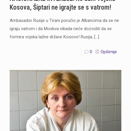
Kosova, Šiptari ne igrajte se s vatrom!
Ambasador Rusije u Tirani poručio je Albancima da se ne
igraju vatrom i da Moskva nikada neće dozvoliti da se
formira vojska lažne države Kosovo! Rusija,
[…]
0
Opširnije