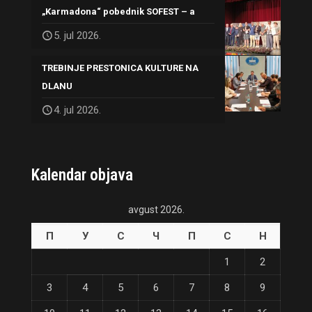
„Karmadona“ pobednik SOFEST – a
5. jul 2026.
TREBINJE PRESTONICA KULTURE NA
DLANU
4. jul 2026.
Kalendar objava
avgust 2026.
П
У
С
Ч
П
С
Н
1
2
3
4
5
6
7
8
9