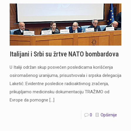
Italijani i Srbi su žrtve NATO bombardova
U Italiji održan skup posvećen posledicama korišćenja
osiromašenog uranijuma, prisustvovala i srpska delegacija
Laketić: Evidentne posledice radioaktivnog zračenja,
prikupljamo medicinsku dokumentaciju TRAŽIMO od
Evrope da pomogne
[…]
0
Opširnije