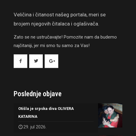
Veličina i čitanost našeg portala, meri se
brojem njegovih čitalaca i oglašivača.
Zato se ne ustručavajte! Pomozite nam da budemo
najčitaniji, jer mi smo tu samo za Vas!
Poslednje objave
Otišla je srpska diva OLIVERA
KATARINA
29. jul 2026.