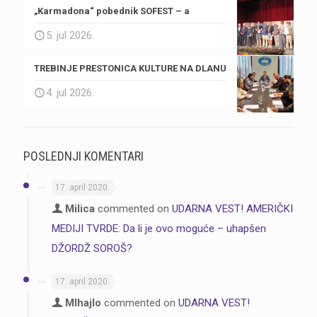
„Karmadona“ pobednik SOFEST – a
5. jul 2026.
TREBINJE PRESTONICA KULTURE NA DLANU
4. jul 2026.
POSLEDNJI KOMENTARI
17. april 2020.
Milica
commented on
UDARNA VEST! AMERIČKI
MEDIJI TVRDE: Da li je ovo moguće – uhapšen
DŽORDŽ SOROŠ?
17. april 2020.
MIhajlo
commented on
UDARNA VEST!