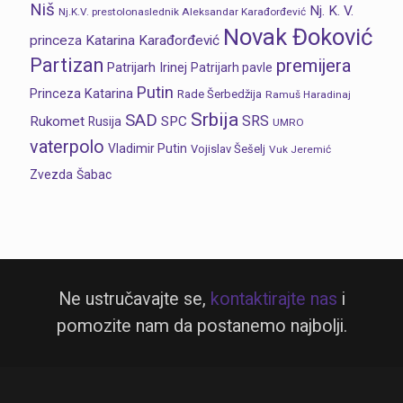
Niš
Nj. K. V.
Nj.K.V. prestolonaslednik Aleksandar Karađorđević
Novak Đoković
princeza Katarina Karađorđević
Partizan
premijera
Patrijarh Irinej
Patrijarh pavle
Putin
Princeza Katarina
Rade Šerbedžija
Ramuš Haradinaj
Srbija
SAD
SRS
Rukomet
SPC
Rusija
UMRO
vaterpolo
Vladimir Putin
Vojislav Šešelj
Vuk Jeremić
Zvezda
Šabac
Ne ustručavajte se,
kontaktirajte nas
i
pomozite nam da postanemo najbolji.