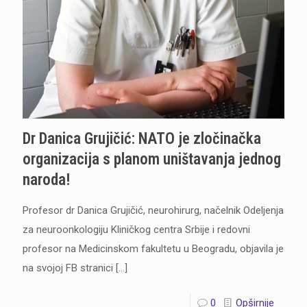
Dr Danica Grujičić: NATO je zločinačka
organizacija s planom uništavanja jednog
naroda!
Profesor dr Danica Grujičić, neurohirurg, načelnik Odeljenja
za neuroonkologiju Kliničkog centra Srbije i redovni
profesor na Medicinskom fakultetu u Beogradu, objavila je
na svojoj FB stranici
[…]
0
Opširnije