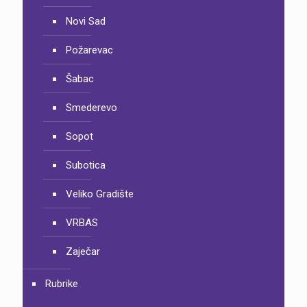
Novi Sad
Požarevac
Šabac
Smederevo
Sopot
Subotica
Veliko Gradište
VRBAS
Zaječar
Rubrike