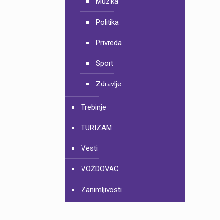
Muzika
Politika
Privreda
Sport
Zdravlje
Trebinje
TURIZAM
Vesti
VOŽDOVAC
Zanimljivosti