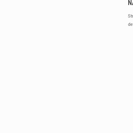
N
St
de