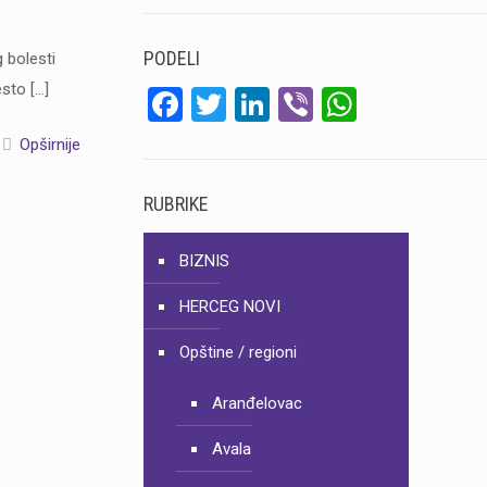
PODELI
g bolesti
esto
[…]
Facebook
Twitter
LinkedIn
Viber
WhatsA
Opširnije
RUBRIKE
BIZNIS
HERCEG NOVI
Opštine / regioni
Aranđelovac
Avala