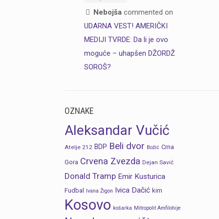
Nebojša
commented on
UDARNA VEST! AMERIČKI
MEDIJI TVRDE: Da li je ovo
moguće – uhapšen DŽORDŽ
SOROŠ?
OZNAKE
Aleksandar Vučić
Beli dvor
BDP
Crna
Atelje 212
Božić
Crvena Zvezda
Gora
Dejan Savić
Donald Tramp
Emir Kusturica
Ivica Dačić
Fudbal
kim
Ivana Žigon
Kosovo
košarka
Mitropolit Amfilohije