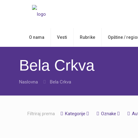
O nama
Vesti
Rubrike
Opštine / regio
Bela Crkva
Naslovna
Bela Crkva
Filtriraj prema
Kategorije
Oznake
Au