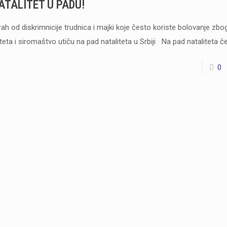
ATALITET U PADU!
rah od diskrimnicije trudnica i majki koje često koriste bolovanje zbo
teta i siromaštvo utiču na pad nataliteta u Srbiji Na pad nataliteta č
0