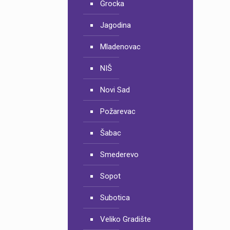
Grocka
Jagodina
Mladenovac
NIŠ
Novi Sad
Požarevac
Šabac
Smederevo
Sopot
Subotica
Veliko Gradište