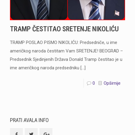
TRAMP ČESTITAO SRETENJE NIKOLIĆU
TRAMP POSLAO PISMO NIKOLIĆU: Predsedniče, u ime
američkog naroda čestitam Vam SRETENJE! BEOGRAD –
Predsednik Sjedinjenih Država Donald Tramp čestitao je u
ime američkog naroda predsedniku
[…]
0
Opširnije
PRATI AVALA INFO