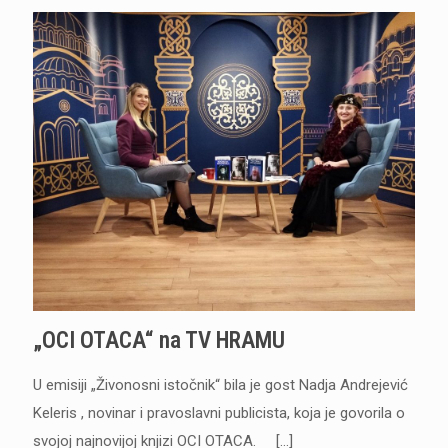
„OCI OTACA“ na TV HRAMU
U emisiji „Živonosni istočnik“ bila je gost Nadja Andrejević
Keleris , novinar i pravoslavni publicista, koja je govorila o
svojoj najnovijoj knjizi OCI OTACA.
[…]