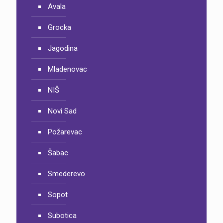
Avala
Grocka
Jagodina
Mladenovac
NIŠ
Novi Sad
Požarevac
Šabac
Smederevo
Sopot
Subotica