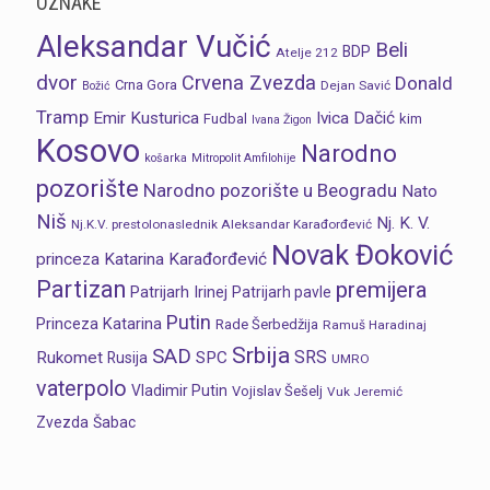
OZNAKE
Aleksandar Vučić
Beli
BDP
Atelje 212
dvor
Crvena Zvezda
Donald
Crna Gora
Dejan Savić
Božić
Tramp
Emir Kusturica
Ivica Dačić
Fudbal
kim
Ivana Žigon
Kosovo
Narodno
košarka
Mitropolit Amfilohije
pozorište
Narodno pozorište u Beogradu
Nato
Niš
Nj. K. V.
Nj.K.V. prestolonaslednik Aleksandar Karađorđević
Novak Đoković
princeza Katarina Karađorđević
Partizan
premijera
Patrijarh Irinej
Patrijarh pavle
Putin
Princeza Katarina
Rade Šerbedžija
Ramuš Haradinaj
Srbija
SAD
SRS
Rukomet
SPC
Rusija
UMRO
vaterpolo
Vladimir Putin
Vojislav Šešelj
Vuk Jeremić
Zvezda
Šabac