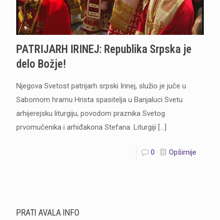
PATRIJARH IRINEJ: Republika Srpska je
delo Božje!
Njegova Svetost patrijarh srpski Irinej, služio je juče u
Sabornom hramu Hrista spasitelja u Banjaluci Svetu
arhijerejsku liturgiju, povodom praznika Svetog
prvomučenika i arhiđakona Stefana. Liturgiji
[…]
0
Opširnije
PRATI AVALA INFO