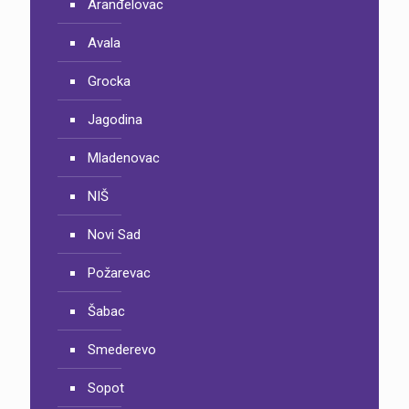
Aranđelovac
Avala
Grocka
Jagodina
Mladenovac
NIŠ
Novi Sad
Požarevac
Šabac
Smederevo
Sopot