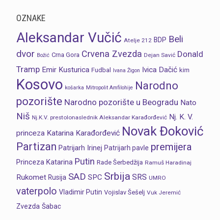
OZNAKE
Aleksandar Vučić
Beli
BDP
Atelje 212
dvor
Crvena Zvezda
Donald
Crna Gora
Dejan Savić
Božić
Tramp
Emir Kusturica
Ivica Dačić
Fudbal
kim
Ivana Žigon
Kosovo
Narodno
košarka
Mitropolit Amfilohije
pozorište
Narodno pozorište u Beogradu
Nato
Niš
Nj. K. V.
Nj.K.V. prestolonaslednik Aleksandar Karađorđević
Novak Đoković
princeza Katarina Karađorđević
Partizan
premijera
Patrijarh Irinej
Patrijarh pavle
Putin
Princeza Katarina
Rade Šerbedžija
Ramuš Haradinaj
Srbija
SAD
SRS
Rukomet
SPC
Rusija
UMRO
vaterpolo
Vladimir Putin
Vojislav Šešelj
Vuk Jeremić
Zvezda
Šabac