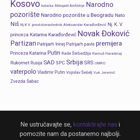
Kosovo
Narodno
košarka
Mitropolit Amfilohije
pozorište
Narodno pozorište u Beogradu
Nato
Niš
Nj. K. V.
Nj.K.V. prestolonaslednik Aleksandar Karađorđević
Novak Đoković
princeza Katarina Karađorđević
Partizan
premijera
Patrijarh Irinej
Patrijarh pavle
Putin
Princeza Katarina
Rade Šerbedžija
Ramuš Haradinaj
Srbija
SAD
SRS
Rukomet
SPC
Rusija
UMRO
vaterpolo
Vladimir Putin
Vojislav Šešelj
Vuk Jeremić
Zvezda
Šabac
Ne ustručavajte se,
kontaktirajte nas
i
pomozite nam da postanemo najbolji.