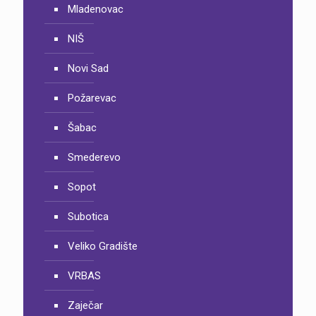
Mladenovac
NIŠ
Novi Sad
Požarevac
Šabac
Smederevo
Sopot
Subotica
Veliko Gradište
VRBAS
Zaječar