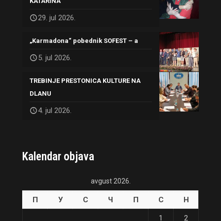
KATARINA
29. jul 2026.
„Karmadona“ pobednik SOFEST – a
5. jul 2026.
TREBINJE PRESTONICA KULTURE NA
DLANU
4. jul 2026.
Kalendar objava
avgust 2026.
П
У
С
Ч
П
С
Н
1
2