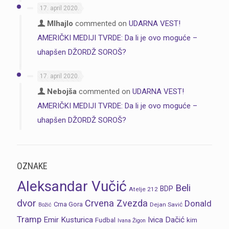
17. april 2020.
MIhajlo
commented on
UDARNA VEST!
AMERIČKI MEDIJI TVRDE: Da li je ovo moguće –
uhapšen DŽORDŽ SOROŠ?
17. april 2020.
Nebojša
commented on
UDARNA VEST!
AMERIČKI MEDIJI TVRDE: Da li je ovo moguće –
uhapšen DŽORDŽ SOROŠ?
OZNAKE
Aleksandar Vučić
Beli
BDP
Atelje 212
dvor
Crvena Zvezda
Donald
Crna Gora
Dejan Savić
Božić
Tramp
Emir Kusturica
Ivica Dačić
Fudbal
kim
Ivana Žigon