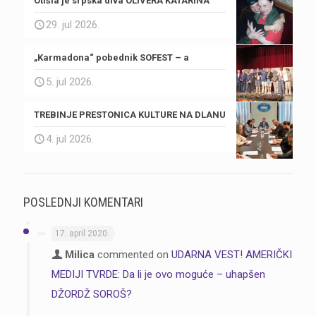
Otišla je srpska diva OLIVERA KATARINA
29. jul 2026.
„Karmadona“ pobednik SOFEST – a
5. jul 2026.
TREBINJE PRESTONICA KULTURE NA DLANU
4. jul 2026.
POSLEDNJI KOMENTARI
17. april 2020.
Milica
commented on
UDARNA VEST! AMERIČKI
MEDIJI TVRDE: Da li je ovo moguće – uhapšen
DŽORDŽ SOROŠ?