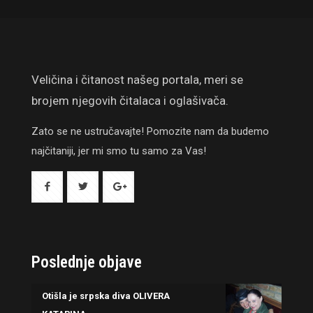
Veličina i čitanost našeg portala, meri se
brojem njegovih čitalaca i oglašivača.
Zato se ne ustručavajte! Pomozite nam da budemo
najčitaniji, jer mi smo tu samo za Vas!
Poslednje objave
Otišla je srpska diva OLIVERA