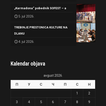
„Karmadona“ pobednik SOFEST – a
5. jul 2026.
TREBINJE PRESTONICA KULTURE NA
DLANU
4. jul 2026.
Kalendar objava
avgust 2026.
П
У
С
Ч
П
С
Н
1
2
3
4
5
6
7
8
9