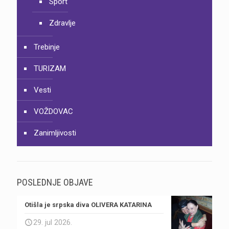
Sport
Zdravlje
Trebinje
TURIZAM
Vesti
VOŽDOVAC
Zanimljivosti
POSLEDNJE OBJAVE
Otišla je srpska diva OLIVERA KATARINA
29. jul 2026.