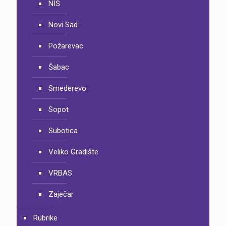
NIŠ
Novi Sad
Požarevac
Šabac
Smederevo
Sopot
Subotica
Veliko Gradište
VRBAS
Zaječar
Rubrike