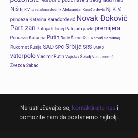
Narodno pozorište u Beogradu
Nato
Niš
Nj. K. V.
Nj.K.V. prestolonaslednik Aleksandar Karađorđević
Novak Đoković
princeza Katarina Karađorđević
Partizan
premijera
Patrijarh Irinej
Patrijarh pavle
Putin
Princeza Katarina
Rade Šerbedžija
Ramuš Haradinaj
Srbija
SAD
SRS
Rukomet
SPC
Rusija
UMRO
vaterpolo
Vladimir Putin
Vojislav Šešelj
Vuk Jeremić
Zvezda
Šabac
Ne ustručavajte se,
kontaktirajte nas
i
pomozite nam da postanemo najbolji.