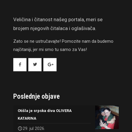
Veličina i čitanost našeg portala, meri se
brojem njegovih čitalaca i oglašivača.
Zato se ne ustručavajte! Pomozite nam da budemo
najčitaniji, jer mi smo tu samo za Vas!
Poslednje objave
Otišla je srpska diva OLIVERA
KATARINA
29. jul 2026.