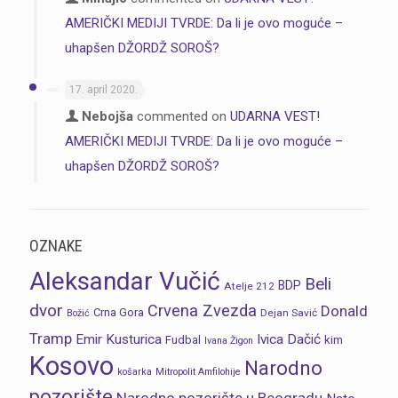
AMERIČKI MEDIJI TVRDE: Da li je ovo moguće –
uhapšen DŽORDŽ SOROŠ?
17. april 2020.
Nebojša
commented on
UDARNA VEST!
AMERIČKI MEDIJI TVRDE: Da li je ovo moguće –
uhapšen DŽORDŽ SOROŠ?
OZNAKE
Aleksandar Vučić
Beli
BDP
Atelje 212
dvor
Crvena Zvezda
Donald
Crna Gora
Dejan Savić
Božić
Tramp
Emir Kusturica
Ivica Dačić
Fudbal
kim
Ivana Žigon
Kosovo
Narodno
košarka
Mitropolit Amfilohije
pozorište