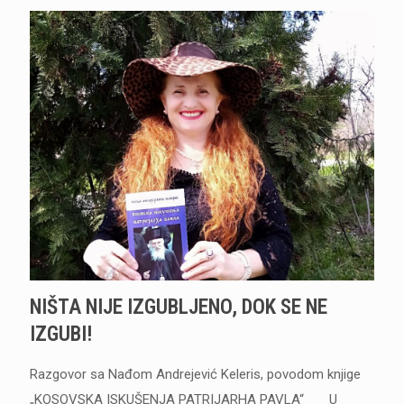
NIŠTA NIJE IZGUBLJENO, DOK SE NE
IZGUBI!
Razgovor sa Nađom Andrejević Keleris, povodom knjige
„KOSOVSKA ISKUŠENJA PATRIJARHA PAVLA“ U