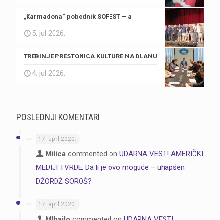
„Karmadona“ pobednik SOFEST – a
5. jul 2026.
TREBINJE PRESTONICA KULTURE NA DLANU
4. jul 2026.
POSLEDNJI KOMENTARI
17. april 2020.
Milica
commented on
UDARNA VEST! AMERIČKI
MEDIJI TVRDE: Da li je ovo moguće – uhapšen
DŽORDŽ SOROŠ?
17. april 2020.
MIhajlo
commented on
UDARNA VEST!