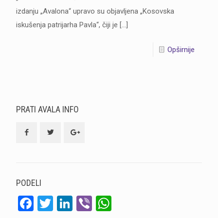
izdanju „Avalona“ upravo su objavljena „Kosovska
iskušenja patrijarha Pavla“, čiji je
[…]
Opširnije
PRATI AVALA INFO
PODELI
Facebook
Twitter
LinkedIn
Viber
WhatsApp