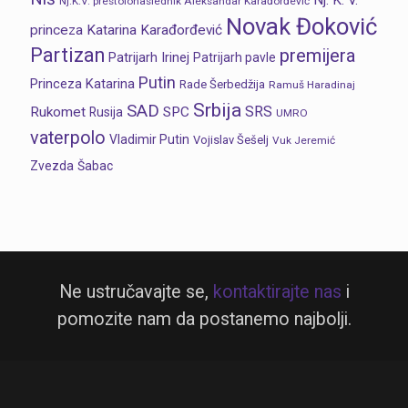
Nj. K. V.
Nj.K.V. prestolonaslednik Aleksandar Karađorđević
Novak Đoković
princeza Katarina Karađorđević
Partizan
premijera
Patrijarh Irinej
Patrijarh pavle
Putin
Princeza Katarina
Rade Šerbedžija
Ramuš Haradinaj
Srbija
SAD
SRS
Rukomet
SPC
Rusija
UMRO
vaterpolo
Vladimir Putin
Vojislav Šešelj
Vuk Jeremić
Zvezda
Šabac
Ne ustručavajte se,
kontaktirajte nas
i
pomozite nam da postanemo najbolji.