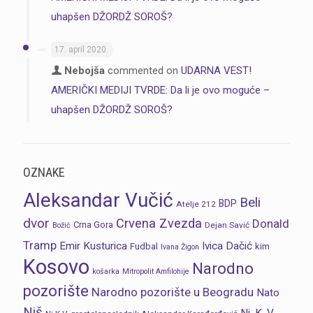
uhapšen DŽORDŽ SOROŠ?
17. april 2020.
Nebojša
commented on
UDARNA VEST!
AMERIČKI MEDIJI TVRDE: Da li je ovo moguće –
uhapšen DŽORDŽ SOROŠ?
OZNAKE
Aleksandar Vučić
Beli
BDP
Atelje 212
dvor
Crvena Zvezda
Donald
Crna Gora
Dejan Savić
Božić
Tramp
Emir Kusturica
Ivica Dačić
Fudbal
kim
Ivana Žigon
Kosovo
Narodno
košarka
Mitropolit Amfilohije
pozorište
Narodno pozorište u Beogradu
Nato
Niš