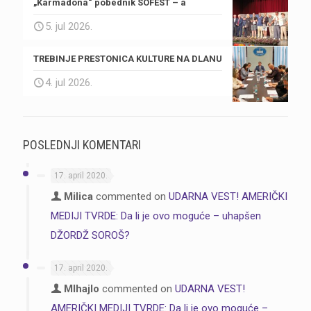
„Karmadona“ pobednik SOFEST – a
5. jul 2026.
TREBINJE PRESTONICA KULTURE NA DLANU
4. jul 2026.
POSLEDNJI KOMENTARI
17. april 2020.
Milica
commented on
UDARNA VEST! AMERIČKI
MEDIJI TVRDE: Da li je ovo moguće – uhapšen
DŽORDŽ SOROŠ?
17. april 2020.
MIhajlo
commented on
UDARNA VEST!
AMERIČKI MEDIJI TVRDE: Da li je ovo moguće –