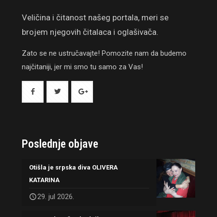
Veličina i čitanost našeg portala, meri se
brojem njegovih čitalaca i oglašivača.
Zato se ne ustručavajte! Pomozite nam da budemo
najčitaniji, jer mi smo tu samo za Vas!
Poslednje objave
Otišla je srpska diva OLIVERA
KATARINA
29. jul 2026.