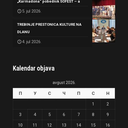
„Karmadona“ pobednik SOFEST – a
5. jul 2026.
TREBINJE PRESTONICA KULTURE NA
DLANU
4. jul 2026.
Kalendar objava
avgust 2026.
П
У
С
Ч
П
С
Н
1
2
3
4
5
6
7
8
9
10
11
12
13
14
15
16