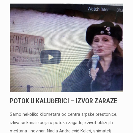
POTOK U KALUĐERICI – IZVOR ZARAZE
Samo nekoliko kilometara od centra srpske prestonice,
izliva se kanalizacija u potok i zagađuje život obližnjih
meštana novinar: Nadja Andrejević Keleri, snimatelj: