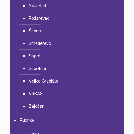
Novi Sad
Požarevac
Šabac
Smederevo
Sopot
Subotica
Veliko Gradište
VRBAS
Zaječar
Rubrike