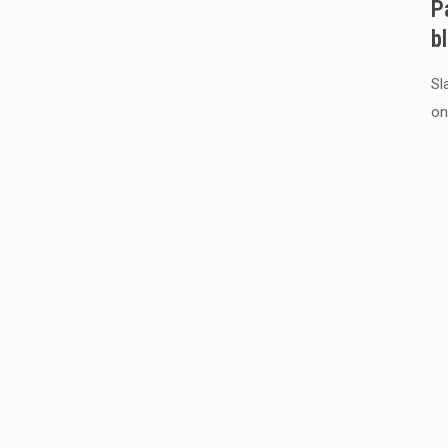
Pa
b
Sl
on