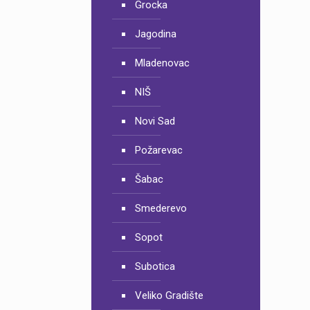
Grocka
Jagodina
Mladenovac
NIŠ
Novi Sad
Požarevac
Šabac
Smederevo
Sopot
Subotica
Veliko Gradište