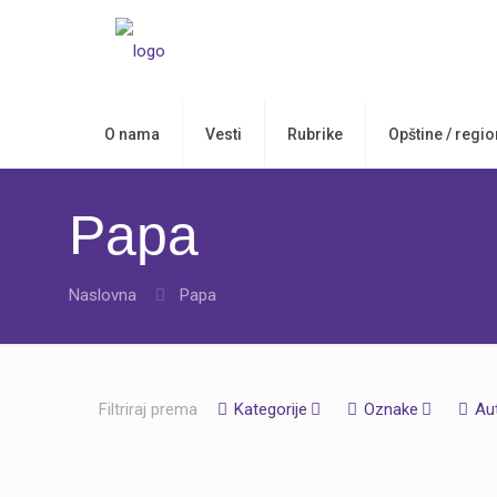
O nama
Vesti
Rubrike
Opštine / regio
Papa
Naslovna
Papa
Filtriraj prema
Kategorije
Oznake
Au