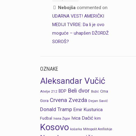
Nebojša
commented on
UDARNA VEST! AMERIČKI
MEDIJI TVRDE: Da li je ovo
moguće – uhapšen DŽORDŽ
SOROŠ?
OZNAKE
Aleksandar Vučić
Beli dvor
BDP
Crna
Atelje 212
Božić
Crvena Zvezda
Gora
Dejan Savić
Donald Tramp
Emir Kusturica
Ivica Dačić
Fudbal
kim
Ivana Žigon
Kosovo
košarka
Mitropolit Amfilohije