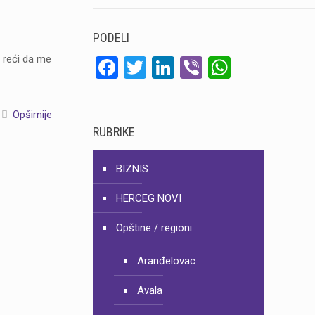
PODELI
m reći da me
Facebook
Twitter
LinkedIn
Viber
WhatsA
Opširnije
RUBRIKE
BIZNIS
HERCEG NOVI
Opštine / regioni
Aranđelovac
Avala