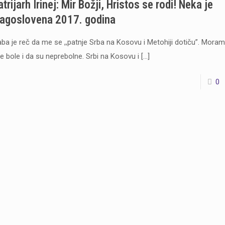
trijarh Irinej: Mir Božji, Hristos se rodi! Neka je
lagoslovena 2017. godina
aba je reč da me se ,,patnje Srba na Kosovu i Metohiji dotiču”. Mora
e bole i da su neprebolne. Srbi na Kosovu i
[…]
0