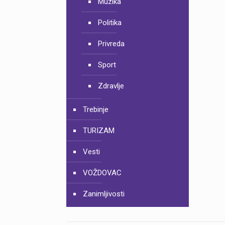
Muzika
Politika
Privreda
Sport
Zdravlje
Trebinje
TURIZAM
Vesti
VOŽDOVAC
Zanimljivosti