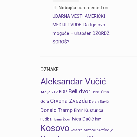
Nebojša
commented on
UDARNA VEST! AMERIČKI
MEDIJI TVRDE: Da li je ovo
moguće – uhapšen DŽORDŽ
SOROŠ?
OZNAKE
Aleksandar Vučić
Beli dvor
BDP
Crna
Atelje 212
Božić
Crvena Zvezda
Gora
Dejan Savić
Donald Tramp
Emir Kusturica
Ivica Dačić
Fudbal
kim
Ivana Žigon
Kosovo
košarka
Mitropolit Amfilohije