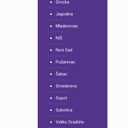
Grocka
Jagodina
Mladenovac
NIŠ
Novi Sad
Požarevac
Šabac
Smederevo
Sopot
Subotica
Veliko Gradište