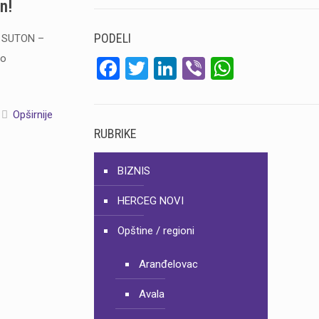
n!
PODELI
a SUTON –
no
Facebook
Twitter
LinkedIn
Viber
WhatsA
Opširnije
RUBRIKE
BIZNIS
HERCEG NOVI
Opštine / regioni
Aranđelovac
Avala