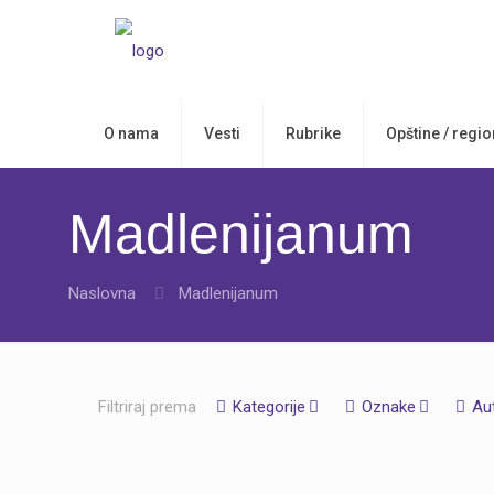
O nama
Vesti
Rubrike
Opštine / regio
Madlenijanum
Naslovna
Madlenijanum
Filtriraj prema
Kategorije
Oznake
Au