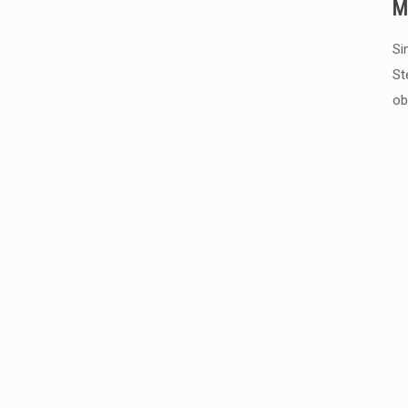
M
Si
St
ob