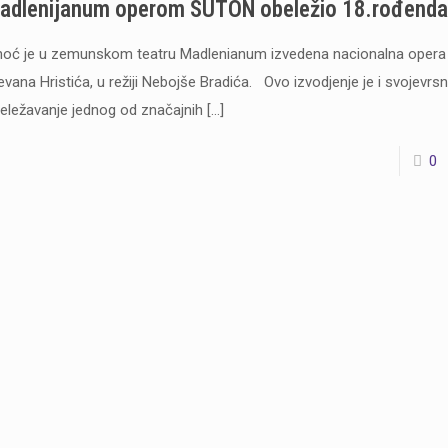
adlenijanum operom SUTON obeležio 18.rođenda
noć je u zemunskom teatru Madlenianum izvedena nacionalna oper
evana Hristića, u režiji Nebojše Bradića. Ovo izvodjenje je i svojevrs
eležavanje jednog od značajnih
[…]
0