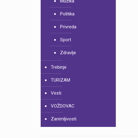
Muzika
Politika
Privreda
Sport
Zdravlje
Trebinje
TURIZAM
Vesti
VOŽDOVAC
Zanimljivosti