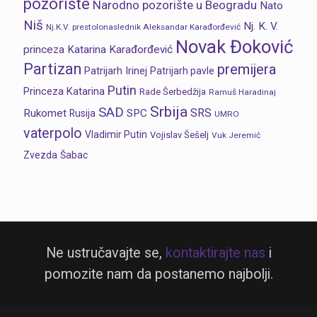
pozorište
Narodno pozorište u Beogradu
Nato
Niš
Nj. K. V.
Nj.K.V. prestolonaslednik Aleksandar Karađorđević
Novak Đoković
princeza Katarina Karađorđević
Partizan
premijera
Patrijarh Irinej
Patrijarh pavle
Putin
Princeza Katarina
Rade Šerbedžija
Ramuš Haradinaj
Srbija
SAD
SRS
Rukomet
SPC
Rusija
UMRO
vaterpolo
Vladimir Putin
Vojislav Šešelj
Vuk Jeremić
Zvezda
Šabac
Ne ustručavajte se,
kontaktirajte nas
i
pomozite nam da postanemo najbolji.