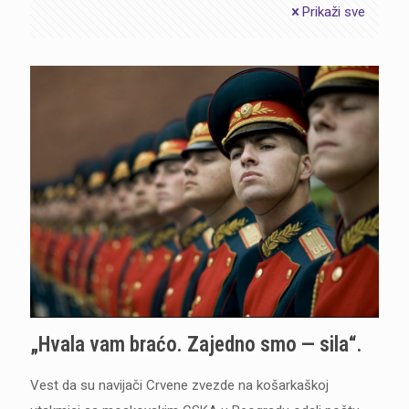
Prikaži sve
„Hvala vam braćo. Zajedno smo — sila“.
Vest da su navijači Crvene zvezde na košarkaškoj