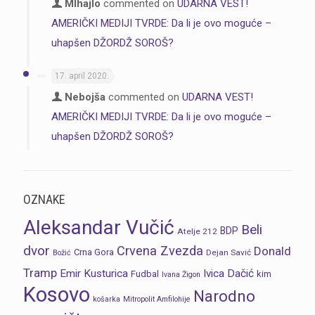
MIhajlo
commented on
UDARNA VEST!
AMERIČKI MEDIJI TVRDE: Da li je ovo moguće –
uhapšen DŽORDŽ SOROŠ?
17. april 2020.
Nebojša
commented on
UDARNA VEST!
AMERIČKI MEDIJI TVRDE: Da li je ovo moguće –
uhapšen DŽORDŽ SOROŠ?
OZNAKE
Aleksandar Vučić
Beli
BDP
Atelje 212
dvor
Crvena Zvezda
Donald
Crna Gora
Dejan Savić
Božić
Tramp
Emir Kusturica
Ivica Dačić
Fudbal
kim
Ivana Žigon
Kosovo
Narodno
košarka
Mitropolit Amfilohije