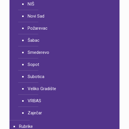
NIŠ
Novi Sad
Požarevac
Šabac
Smederevo
Sopot
Subotica
Veliko Gradište
VRBAS
Zaječar
Rubrike