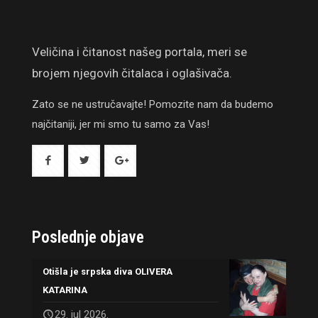
Veličina i čitanost našeg portala, meri se
brojem njegovih čitalaca i oglašivača.
Zato se ne ustručavajte! Pomozite nam da budemo
najčitaniji, jer mi smo tu samo za Vas!
Poslednje objave
Otišla je srpska diva OLIVERA
KATARINA
29. jul 2026.