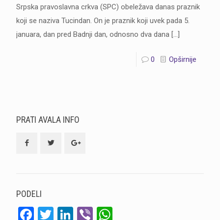
Srpska pravoslavna crkva (SPC) obeležava danas praznik
koji se naziva Tucindan. On je praznik koji uvek pada 5.
januara, dan pred Badnji dan, odnosno dva dana
[…]
0
Opširnije
PRATI AVALA INFO
PODELI
Facebook
Twitter
LinkedIn
Viber
WhatsApp