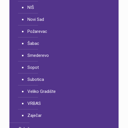
NIŠ
Novi Sad
Požarevac
Šabac
Smederevo
Sopot
Subotica
Veliko Gradište
VRBAS
Zaječar