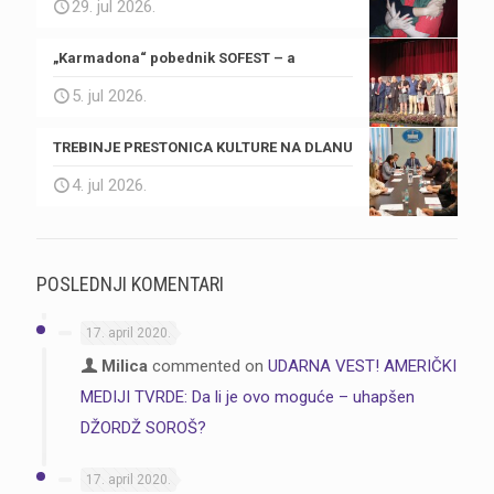
29. jul 2026.
„Karmadona“ pobednik SOFEST – a
5. jul 2026.
TREBINJE PRESTONICA KULTURE NA DLANU
4. jul 2026.
POSLEDNJI KOMENTARI
17. april 2020.
Milica
commented on
UDARNA VEST! AMERIČKI
MEDIJI TVRDE: Da li je ovo moguće – uhapšen
DŽORDŽ SOROŠ?
17. april 2020.