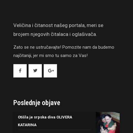
Veličina i čitanost našeg portala, meri se
brojem njegovih čitalaca i oglašivača.
Zato se ne ustručavajte! Pomozite nam da budemo
najčitaniji, jer mi smo tu samo za Vas!
Poslednje objave
Otišla je srpska diva OLIVERA
KATARINA