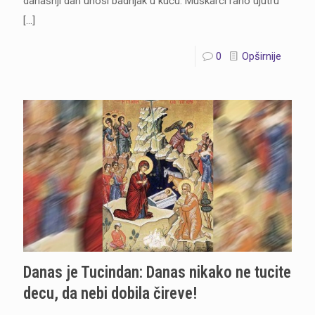
današnji dan unosi badnjak u kuću. Muškarci rano ujutru
[…]
0
Opširnije
Danas je Tucindan: Danas nikako ne tucite
decu, da nebi dobila čireve!