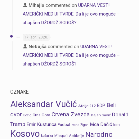
MIhajlo
commented on
UDARNA VEST!
AMERIČKI MEDIJI TVRDE: Da li je ovo moguće –
uhapšen DŽORDŽ SOROŠ?
17. april 2020.
Nebojša
commented on
UDARNA VEST!
AMERIČKI MEDIJI TVRDE: Da li je ovo moguće –
uhapšen DŽORDŽ SOROŠ?
OZNAKE
Aleksandar Vučić
Beli
BDP
Atelje 212
dvor
Crvena Zvezda
Donald
Crna Gora
Dejan Savić
Božić
Tramp
Emir Kusturica
Ivica Dačić
Fudbal
kim
Ivana Žigon
Kosovo
Narodno
košarka
Mitropolit Amfilohije