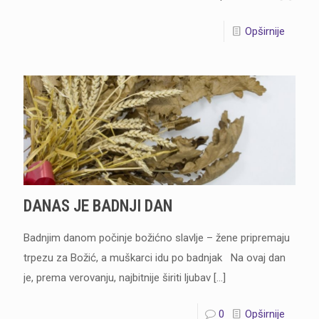
Opširnije
DANAS JE BADNJI DAN
Badnjim danom počinje božićno slavlje – žene pripremaju
trpezu za Božić, a muškarci idu po badnjak Na ovaj dan
je, prema verovanju, najbitnije širiti ljubav
[…]
0
Opširnije