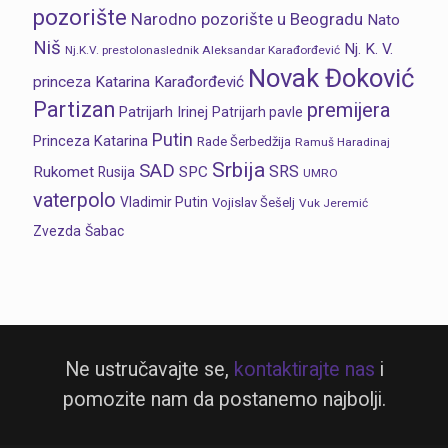
pozorište
Narodno pozorište u Beogradu
Nato
Niš
Nj. K. V.
Nj.K.V. prestolonaslednik Aleksandar Karađorđević
Novak Đoković
princeza Katarina Karađorđević
Partizan
premijera
Patrijarh Irinej
Patrijarh pavle
Putin
Princeza Katarina
Rade Šerbedžija
Ramuš Haradinaj
Srbija
SAD
SRS
Rukomet
SPC
Rusija
UMRO
vaterpolo
Vladimir Putin
Vojislav Šešelj
Vuk Jeremić
Zvezda
Šabac
Ne ustručavajte se,
kontaktirajte nas
i
pomozite nam da postanemo najbolji.