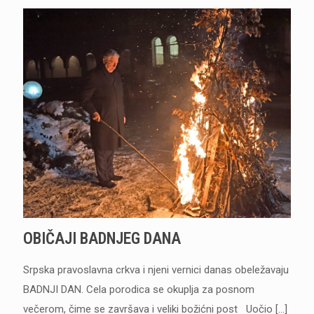
OBIČAJI BADNJEG DANA
Srpska pravoslavna crkva i njeni vernici danas obeležavaju
BADNJI DAN. Cela porodica se okuplja za posnom
večerom, čime se završava i veliki božićni post Uočio
[…]