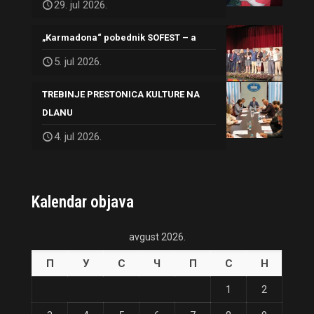
29. jul 2026.
„Karmadona“ pobednik SOFEST – a
5. jul 2026.
TREBINJE PRESTONICA KULTURE NA
DLANU
4. jul 2026.
Kalendar objava
avgust 2026.
П
У
С
Ч
П
С
Н
1
2