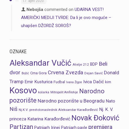
17. april 2020.
Nebojša
commented on
UDARNA VEST!
AMERIČKI MEDIJI TVRDE: Da li je ovo moguće –
uhapšen DŽORDŽ SOROŠ?
OZNAKE
Aleksandar Vučić
Beli
BDP
Atelje 212
dvor
Crvena Zvezda
Donald
Crna Gora
Dejan Savić
Božić
Tramp
Emir Kusturica
Ivica Dačić
Fudbal
kim
Ivana Žigon
Kosovo
Narodno
košarka
Mitropolit Amfilohije
pozorište
Narodno pozorište u Beogradu
Nato
Niš
Nj. K. V.
Nj.K.V. prestolonaslednik Aleksandar Karađorđević
Novak Đoković
princeza Katarina Karađorđević
Partizan
premijera
Patrijarh Irinej
Patrijarh pavle