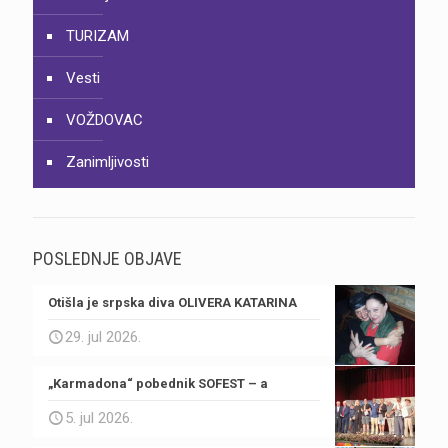
TURIZAM
Vesti
VOŽDOVAC
Zanimljivosti
POSLEDNJE OBJAVE
Otišla je srpska diva OLIVERA KATARINA
29. jul 2026.
„Karmadona“ pobednik SOFEST – a
5. jul 2026.