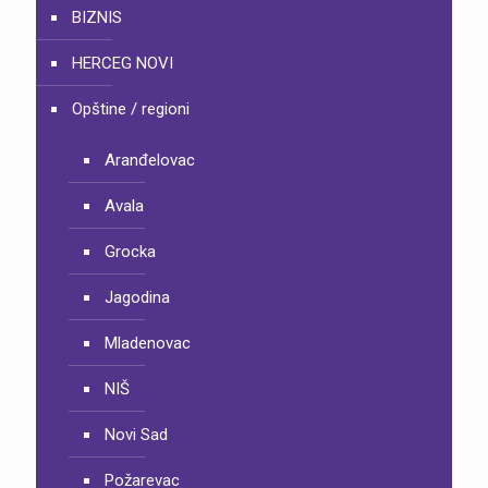
BIZNIS
HERCEG NOVI
Opštine / regioni
Aranđelovac
Avala
Grocka
Jagodina
Mladenovac
NIŠ
Novi Sad
Požarevac