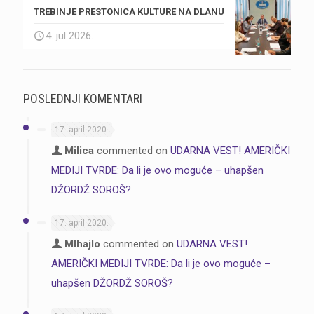
TREBINJE PRESTONICA KULTURE NA DLANU
4. jul 2026.
POSLEDNJI KOMENTARI
17. april 2020.
Milica
commented on
UDARNA VEST! AMERIČKI
MEDIJI TVRDE: Da li je ovo moguće – uhapšen
DŽORDŽ SOROŠ?
17. april 2020.
MIhajlo
commented on
UDARNA VEST!
AMERIČKI MEDIJI TVRDE: Da li je ovo moguće –
uhapšen DŽORDŽ SOROŠ?