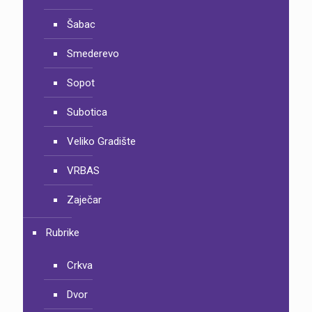
Šabac
Smederevo
Sopot
Subotica
Veliko Gradište
VRBAS
Zaječar
Rubrike
Crkva
Dvor