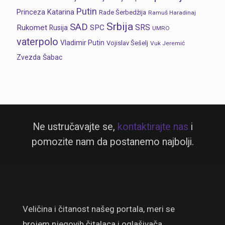
Putin
Princeza Katarina
Rade Šerbedžija
Ramuš Haradinaj
Srbija
SAD
SRS
Rukomet
SPC
Rusija
UMRO
vaterpolo
Vladimir Putin
Vojislav Šešelj
Vuk Jeremić
Zvezda
Šabac
Ne ustručavajte se,
kontaktirajte nas
i
pomozite nam da postanemo najbolji.
Veličina i čitanost našeg portala, meri se
brojem njegovih čitalaca i oglašivača.