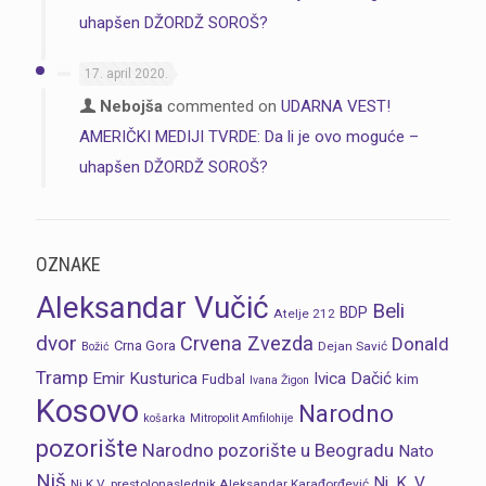
uhapšen DŽORDŽ SOROŠ?
17. april 2020.
Nebojša
commented on
UDARNA VEST!
AMERIČKI MEDIJI TVRDE: Da li je ovo moguće –
uhapšen DŽORDŽ SOROŠ?
OZNAKE
Aleksandar Vučić
Beli
BDP
Atelje 212
dvor
Crvena Zvezda
Donald
Crna Gora
Dejan Savić
Božić
Tramp
Emir Kusturica
Ivica Dačić
Fudbal
kim
Ivana Žigon
Kosovo
Narodno
košarka
Mitropolit Amfilohije
pozorište
Narodno pozorište u Beogradu
Nato
Niš
Nj. K. V.
Nj.K.V. prestolonaslednik Aleksandar Karađorđević