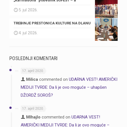
„Karmadona“ pobednik SOFEST – a
5. jul 2026.
TREBINJE PRESTONICA KULTURE NA DLANU
4. jul 2026.
POSLEDNJI KOMENTARI
17. april 2020.
Milica
commented on
UDARNA VEST! AMERIČKI
MEDIJI TVRDE: Da li je ovo moguće – uhapšen
DŽORDŽ SOROŠ?
17. april 2020.
MIhajlo
commented on
UDARNA VEST!
AMERIČKI MEDIJI TVRDE: Da li je ovo moguće –