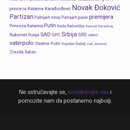
Novak Đoković
princeza Katarina Karađorđević
Partizan
premijera
Patrijarh Irinej
Patrijarh pavle
Putin
Princeza Katarina
Rade Šerbedžija
Ramuš Haradinaj
Srbija
SAD
SRS
Rukomet
SPC
Rusija
UMRO
vaterpolo
Vladimir Putin
Vojislav Šešelj
Vuk Jeremić
Zvezda
Šabac
Ne ustručavajte se,
kontaktirajte nas
i
pomozite nam da postanemo najbolji.