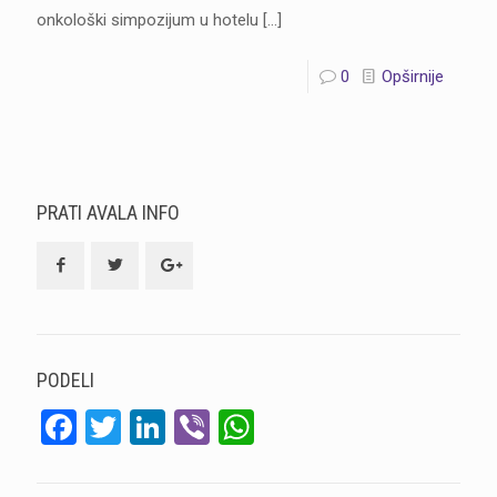
onkološki simpozijum u hotelu
[…]
0
Opširnije
PRATI AVALA INFO
PODELI
Facebook
Twitter
LinkedIn
Viber
WhatsApp