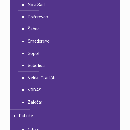
Novi Sad
Požarevac
Šabac
Smederevo
Sopot
Subotica
Veliko Gradište
VRBAS
Zaječar
Rubrike
Crkva