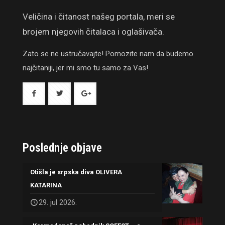
Veličina i čitanost našeg portala, meri se
brojem njegovih čitalaca i oglašivača.
Zato se ne ustručavajte! Pomozite nam da budemo
najčitaniji, jer mi smo tu samo za Vas!
Poslednje objave
Otišla je srpska diva OLIVERA
KATARINA
29. jul 2026.