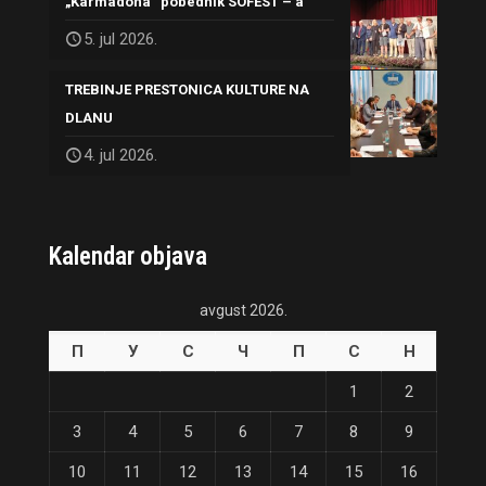
„Karmadona“ pobednik SOFEST – a
5. jul 2026.
TREBINJE PRESTONICA KULTURE NA
DLANU
4. jul 2026.
Kalendar objava
avgust 2026.
П
У
С
Ч
П
С
Н
1
2
3
4
5
6
7
8
9
10
11
12
13
14
15
16