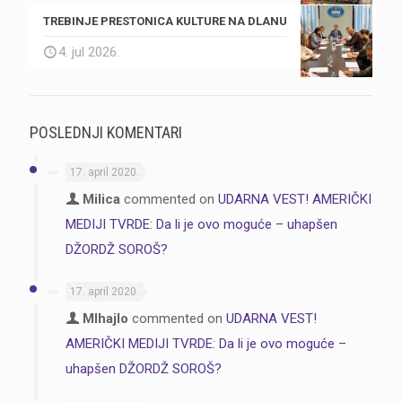
TREBINJE PRESTONICA KULTURE NA DLANU
4. jul 2026.
POSLEDNJI KOMENTARI
17. april 2020.
Milica
commented on
UDARNA VEST! AMERIČKI
MEDIJI TVRDE: Da li je ovo moguće – uhapšen
DŽORDŽ SOROŠ?
17. april 2020.
MIhajlo
commented on
UDARNA VEST!
AMERIČKI MEDIJI TVRDE: Da li je ovo moguće –
uhapšen DŽORDŽ SOROŠ?