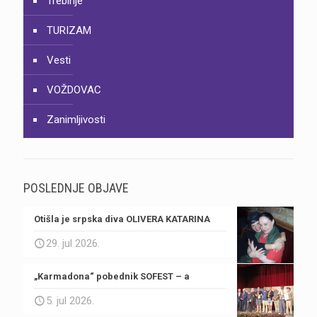
Trebinje
TURIZAM
Vesti
VOŽDOVAC
Zanimljivosti
POSLEDNJE OBJAVE
Otišla je srpska diva OLIVERA KATARINA
29. jul 2026.
„Karmadona“ pobednik SOFEST – a
5. jul 2026.