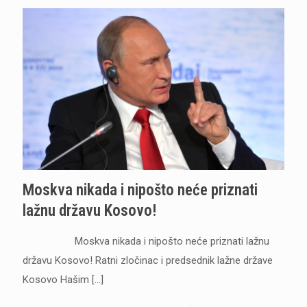
Moskva nikada i nipošto neće priznati
lažnu državu Kosovo!
Moskva nikada i nipošto neće priznati lažnu
državu Kosovo! Ratni zločinac i predsednik lažne države
Kosovo Hašim
[…]