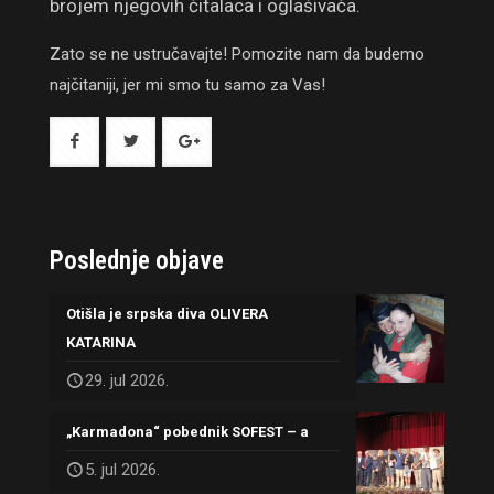
brojem njegovih čitalaca i oglašivača.
Zato se ne ustručavajte! Pomozite nam da budemo
najčitaniji, jer mi smo tu samo za Vas!
Poslednje objave
Otišla je srpska diva OLIVERA
KATARINA
29. jul 2026.
„Karmadona“ pobednik SOFEST – a
5. jul 2026.