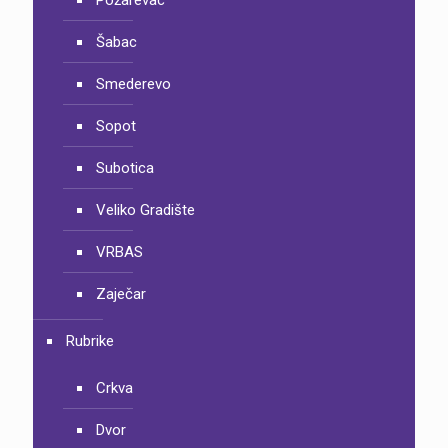
Požarevac
Šabac
Smederevo
Sopot
Subotica
Veliko Gradište
VRBAS
Zaječar
Rubrike
Crkva
Dvor