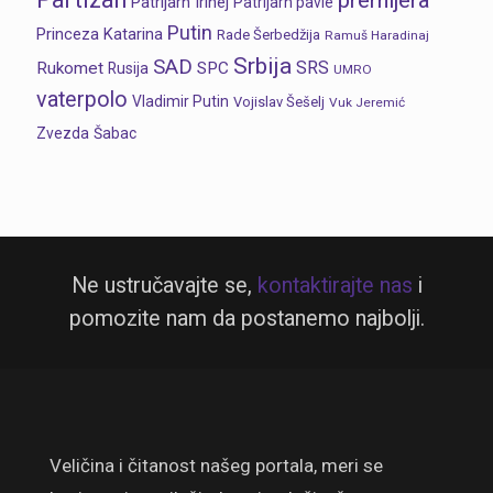
premijera
Patrijarh Irinej
Patrijarh pavle
Putin
Princeza Katarina
Rade Šerbedžija
Ramuš Haradinaj
Srbija
SAD
SRS
Rukomet
SPC
Rusija
UMRO
vaterpolo
Vladimir Putin
Vojislav Šešelj
Vuk Jeremić
Zvezda
Šabac
Ne ustručavajte se,
kontaktirajte nas
i
pomozite nam da postanemo najbolji.
Veličina i čitanost našeg portala, meri se