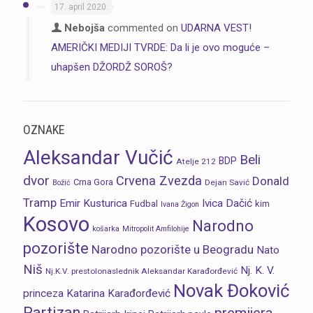
17. april 2020.
Nebojša
commented on
UDARNA VEST!
AMERIČKI MEDIJI TVRDE: Da li je ovo moguće –
uhapšen DŽORDŽ SOROŠ?
OZNAKE
Aleksandar Vučić
Beli
BDP
Atelje 212
dvor
Crvena Zvezda
Donald
Crna Gora
Dejan Savić
Božić
Tramp
Emir Kusturica
Ivica Dačić
Fudbal
kim
Ivana Žigon
Kosovo
Narodno
košarka
Mitropolit Amfilohije
pozorište
Narodno pozorište u Beogradu
Nato
Niš
Nj. K. V.
Nj.K.V. prestolonaslednik Aleksandar Karađorđević
Novak Đoković
princeza Katarina Karađorđević
Partizan