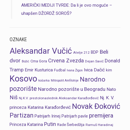
AMERIČKI MEDIJI TVRDE: Da li je ovo moguće –
uhapšen DŽORDŽ SOROŠ?
OZNAKE
Aleksandar Vučić
Beli
BDP
Atelje 212
dvor
Crvena Zvezda
Donald
Crna Gora
Dejan Savić
Božić
Tramp
Emir Kusturica
Ivica Dačić
Fudbal
kim
Ivana Žigon
Kosovo
Narodno
košarka
Mitropolit Amfilohije
pozorište
Narodno pozorište u Beogradu
Nato
Niš
Nj. K. V.
Nj.K.V. prestolonaslednik Aleksandar Karađorđević
Novak Đoković
princeza Katarina Karađorđević
Partizan
premijera
Patrijarh Irinej
Patrijarh pavle
Putin
Princeza Katarina
Rade Šerbedžija
Ramuš Haradinaj