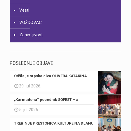
Vesti
VOŽDOVAC
Zanimljivosti
POSLEDNJE OBJAVE
Otišla je srpska diva OLIVERA KATARINA
29. jul 2026.
„Karmadona“ pobednik SOFEST – a
5. jul 2026.
TREBINJE PRESTONICA KULTURE NA DLANU