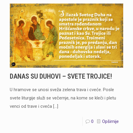
DANAS SU DUHOVI – SVETE TROJICE!
U hramove se unosi sveža zelena trava i cveće. Posle
svete liturgije služi se večernje, na kome se kleči i pletu
venci od trave i cveća
[…]
0
Opširnije