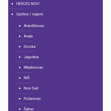
HERCEG NOVI
Opštine / regioni
Aranđelovac
Avala
Grocka
Jagodina
Mladenovac
NIŠ
Novi Sad
Požarevac
Šabac