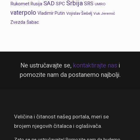
Srbija
SAD
SRS
Rukomet
SPC
Rusija
UMRO
vaterpolo
Vladimir Putin
Vojislav Šešelj
Vuk Jeremić
Zvezda
Šabac
Ne ustručavajte se,
kontaktirajte nas
i
pomozite nam da postanemo najbolji.
Veličina i čitanost našeg portala, meri se
brojem njegovih čitalaca i oglašivača.
Zato se ne ustručavajte! Pomozite nam da budemo