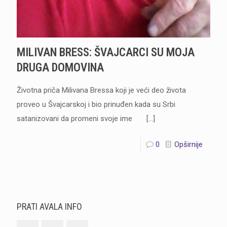
MILIVAN BRESS: ŠVAJCARCI SU MOJA
DRUGA DOMOVINA
Životna priča Milivana Bressa koji je veći deo života
proveo u Švajcarskoj i bio prinuđen kada su Srbi
satanizovani da promeni svoje ime
[…]
0
Opširnije
PRATI AVALA INFO