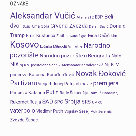
OZNAKE
Aleksandar Vučić
Beli
BDP
Atelje 212
dvor
Crvena Zvezda
Donald
Crna Gora
Dejan Savić
Božić
Tramp
Emir Kusturica
Ivica Dačić
Fudbal
kim
Ivana Žigon
Kosovo
Narodno
košarka
Mitropolit Amfilohije
pozorište
Narodno pozorište u Beogradu
Nato
Niš
Nj. K. V.
Nj.K.V. prestolonaslednik Aleksandar Karađorđević
Novak Đoković
princeza Katarina Karađorđević
Partizan
premijera
Patrijarh Irinej
Patrijarh pavle
Putin
Princeza Katarina
Rade Šerbedžija
Ramuš Haradinaj
Srbija
SAD
SRS
Rukomet
SPC
Rusija
UMRO
vaterpolo
Vladimir Putin
Vojislav Šešelj
Vuk Jeremić
Zvezda
Šabac