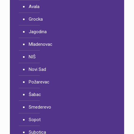
Avala
Grocka
Jagodina
Mladenovac
NIŠ
Novi Sad
Požarevac
Šabac
Smederevo
Sopot
Subotica