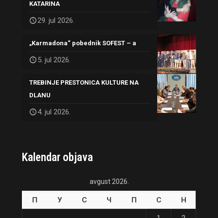
KATARINA
29. jul 2026.
„Karmadona“ pobednik SOFEST – a
5. jul 2026.
TREBINJE PRESTONICA KULTURE NA
DLANU
4. jul 2026.
Kalendar objava
avgust 2026.
П
У
С
Ч
П
С
Н