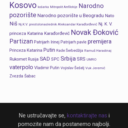
Kosovo
Narodno
košarka
Mitropolit Amfilohije
pozorište
Narodno pozorište u Beogradu
Nato
Niš
Nj. K. V.
Nj.K.V. prestolonaslednik Aleksandar Karađorđević
Novak Đoković
princeza Katarina Karađorđević
Partizan
premijera
Patrijarh Irinej
Patrijarh pavle
Putin
Princeza Katarina
Rade Šerbedžija
Ramuš Haradinaj
Srbija
SAD
SRS
Rukomet
SPC
Rusija
UMRO
vaterpolo
Vladimir Putin
Vojislav Šešelj
Vuk Jeremić
Zvezda
Šabac
Ne ustručavajte se,
kontaktirajte nas
i
pomozite nam da postanemo najbolji.