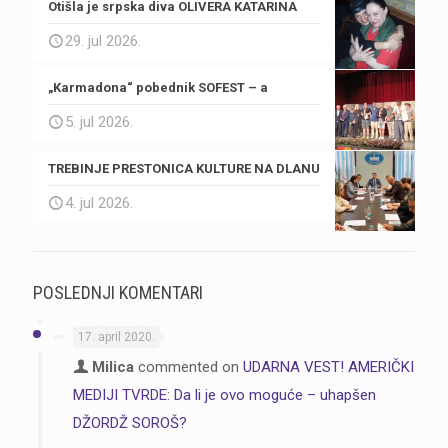
Otišla je srpska diva OLIVERA KATARINA
29. jul 2026.
„Karmadona“ pobednik SOFEST – a
5. jul 2026.
TREBINJE PRESTONICA KULTURE NA DLANU
4. jul 2026.
POSLEDNJI KOMENTARI
17. april 2020.
Milica
commented on
UDARNA VEST! AMERIČKI
MEDIJI TVRDE: Da li je ovo moguće – uhapšen
DŽORDŽ SOROŠ?