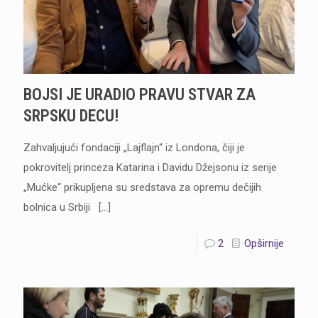
BOJSI JE URADIO PRAVU STVAR ZA
SRPSKU DECU!
Zahvaljujući fondaciji „Lajflajn“ iz Londona, čiji je
pokrovitelj princeza Katarina i Davidu Džejsonu iz serije
„Mućke“ prikupljena su sredstava za opremu dečijih
bolnica u Srbiji
[…]
2
Opširnije