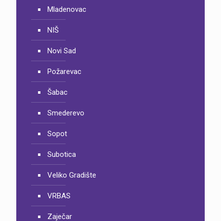
Mladenovac
NIŠ
Novi Sad
Požarevac
Šabac
Smederevo
Sopot
Subotica
Veliko Gradište
VRBAS
Zaječar