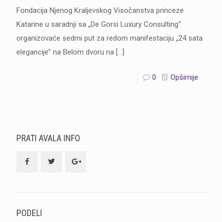
Fondacija Njenog Kraljevskog Visočanstva princeze
Katarine u saradnji sa „De Gorsi Luxury Consulting“
organizovaće sedmi put za redom manifestaciju „24 sata
elegancije” na Belom dvoru na
[…]
0
Opširnije
PRATI AVALA INFO
PODELI