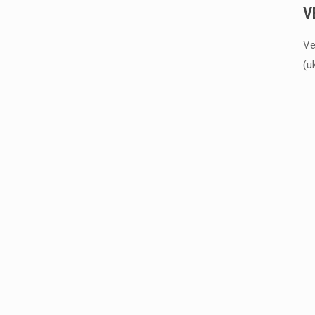
V
Ve
(u