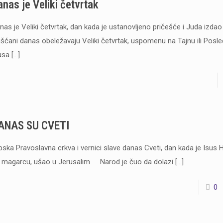
anas je Veliki četvrtak
nas je Veliki četvrtak, dan kada je ustanovljeno pričešće i Juda izda
išćani danas obeležavaju Veliki četvrtak, uspomenu na Tajnu ili Posl
usa
[…]
ANAS SU CVETI
pska Pravoslavna crkva i vernici slave danas Cveti, dan kada je Isus H
 magarcu, ušao u Jerusalim Narod je čuo da dolazi
[…]
0