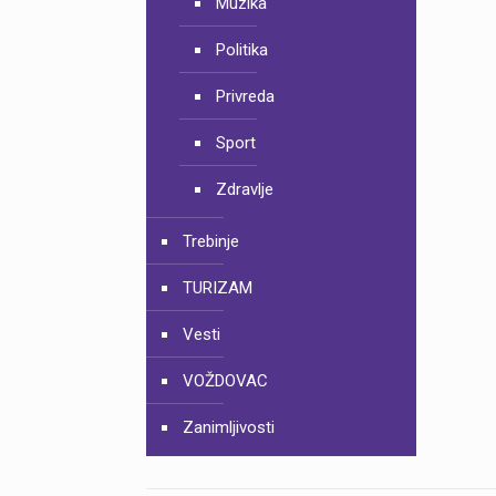
Muzika
Politika
Privreda
Sport
Zdravlje
Trebinje
TURIZAM
Vesti
VOŽDOVAC
Zanimljivosti