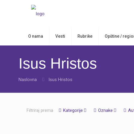
O nama
Vesti
Rubrike
Opštine / regio
Isus Hristos
Naslovna
Isus Hristos
Filtriraj prema
Kategorije
Oznake
Au