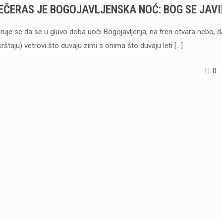
EČERAS JE BOGOJAVLJENSKA NOĆ: BOG SE JAVI
ruje se da se u gluvo doba uoči Bogojavljenja, na tren otvara nebo, d
krštaju) vetrovi što duvaju zimi s onima što duvaju leti
[…]
0