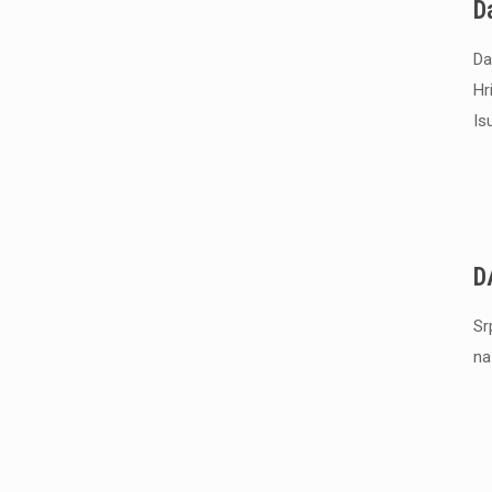
D
Da
Hr
Is
D
Sr
na