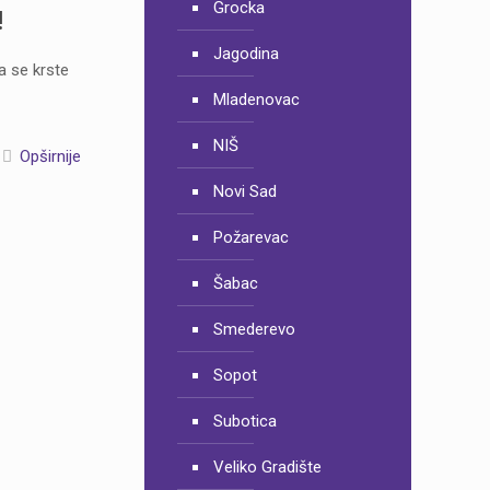
Grocka
!
Jagodina
a se krste
Mladenovac
NIŠ
Opširnije
Novi Sad
Požarevac
Šabac
Smederevo
Sopot
Subotica
Veliko Gradište