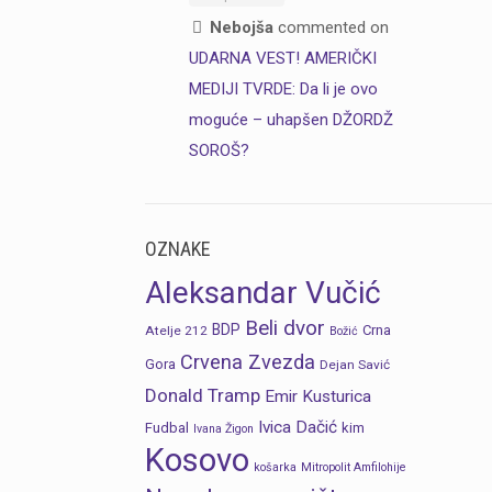
Nebojša
commented on
UDARNA VEST! AMERIČKI
MEDIJI TVRDE: Da li je ovo
moguće – uhapšen DŽORDŽ
SOROŠ?
OZNAKE
Aleksandar Vučić
Beli dvor
BDP
Crna
Atelje 212
Božić
Crvena Zvezda
Gora
Dejan Savić
Donald Tramp
Emir Kusturica
Ivica Dačić
Fudbal
kim
Ivana Žigon
Kosovo
košarka
Mitropolit Amfilohije