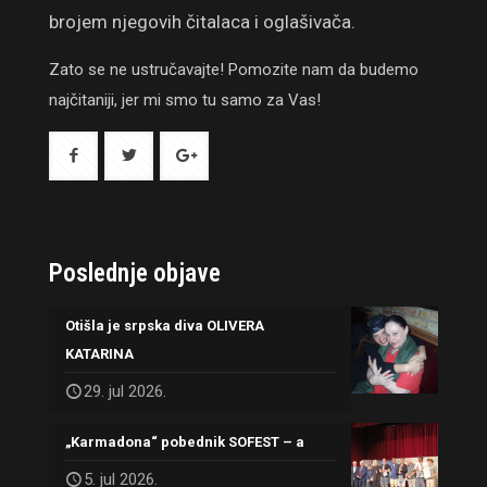
brojem njegovih čitalaca i oglašivača.
Zato se ne ustručavajte! Pomozite nam da budemo
najčitaniji, jer mi smo tu samo za Vas!
Poslednje objave
Otišla je srpska diva OLIVERA
KATARINA
29. jul 2026.
„Karmadona“ pobednik SOFEST – a
5. jul 2026.