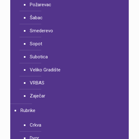
Požarevac
Šabac
Smederevo
Sopot
Subotica
Veliko Gradište
VRBAS
Zaječar
Rubrike
Crkva
Dvor