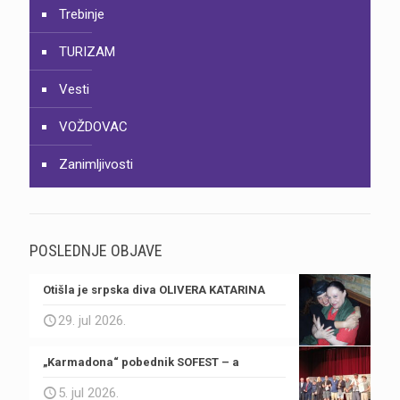
Trebinje
TURIZAM
Vesti
VOŽDOVAC
Zanimljivosti
POSLEDNJE OBJAVE
Otišla je srpska diva OLIVERA KATARINA
29. jul 2026.
„Karmadona“ pobednik SOFEST – a
5. jul 2026.