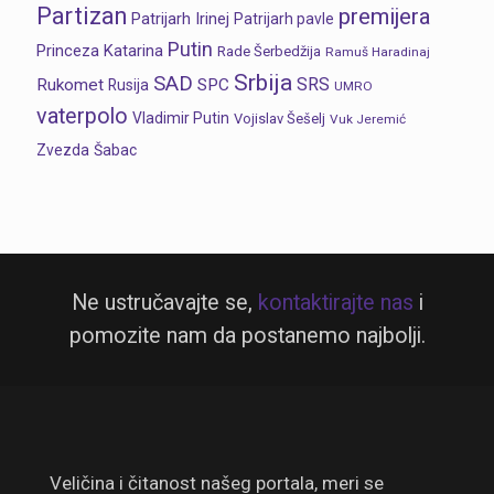
Partizan
premijera
Patrijarh Irinej
Patrijarh pavle
Putin
Princeza Katarina
Rade Šerbedžija
Ramuš Haradinaj
Srbija
SAD
SRS
Rukomet
SPC
Rusija
UMRO
vaterpolo
Vladimir Putin
Vojislav Šešelj
Vuk Jeremić
Zvezda
Šabac
Ne ustručavajte se,
kontaktirajte nas
i
pomozite nam da postanemo najbolji.
Veličina i čitanost našeg portala, meri se