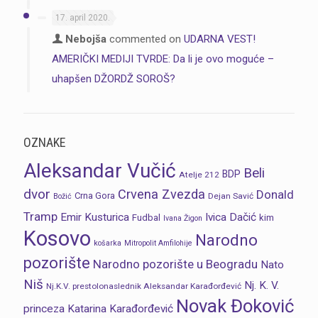
17. april 2020.
Nebojša
commented on
UDARNA VEST!
AMERIČKI MEDIJI TVRDE: Da li je ovo moguće –
uhapšen DŽORDŽ SOROŠ?
OZNAKE
Aleksandar Vučić
Beli
BDP
Atelje 212
dvor
Crvena Zvezda
Donald
Crna Gora
Dejan Savić
Božić
Tramp
Emir Kusturica
Ivica Dačić
Fudbal
kim
Ivana Žigon
Kosovo
Narodno
košarka
Mitropolit Amfilohije
pozorište
Narodno pozorište u Beogradu
Nato
Niš
Nj. K. V.
Nj.K.V. prestolonaslednik Aleksandar Karađorđević
Novak Đoković
princeza Katarina Karađorđević