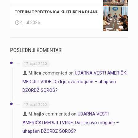
TREBINJE PRESTONICA KULTURE NA DLANU
4. jul 2026.
POSLEDNJI KOMENTARI
17. april 2020.
Milica
commented on
UDARNA VEST! AMERIČKI
MEDIJI TVRDE: Da li je ovo moguće – uhapšen
DŽORDŽ SOROŠ?
17. april 2020.
MIhajlo
commented on
UDARNA VEST!
AMERIČKI MEDIJI TVRDE: Da li je ovo moguće –
uhapšen DŽORDŽ SOROŠ?