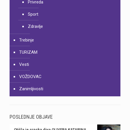
Privreda
Sport
Zdravlje
Trebinje
TURIZAM
Vesti
VOŽDOVAC
Zanimljivosti
POSLEDNJE OBJAVE
Otišla je srpska diva OLIVERA KATARINA