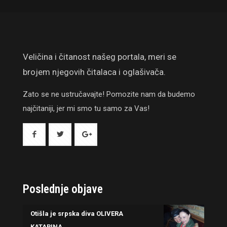
Veličina i čitanost našeg portala, meri se
brojem njegovih čitalaca i oglašivača.
Zato se ne ustručavajte! Pomozite nam da budemo
najčitaniji, jer mi smo tu samo za Vas!
Poslednje objave
Otišla je srpska diva OLIVERA
KATARINA