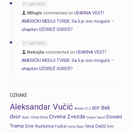
17. april 2020.
MIhajlo
commented on
UDARNA VEST!
AMERIČKI MEDIJI TVRDE: Da li je ovo moguće –
uhapšen DŽORDŽ SOROŠ?
17. april 2020.
Nebojša
commented on
UDARNA VEST!
AMERIČKI MEDIJI TVRDE: Da li je ovo moguće –
uhapšen DŽORDŽ SOROŠ?
OZNAKE
Aleksandar Vučić
Beli
BDP
Atelje 212
dvor
Crvena Zvezda
Donald
Crna Gora
Dejan Savić
Božić
Tramp
Emir Kusturica
Ivica Dačić
Fudbal
kim
Ivana Žigon