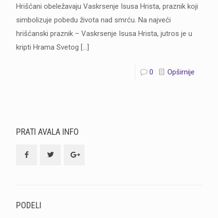
Hrišćani obeležavaju Vaskrsenje Isusa Hrista, praznik koji
simbolizuje pobedu života nad smrću. Na najveći
hrišćanski praznik – Vaskrsenje Isusa Hrista, jutros je u
kripti Hrama Svetog
[…]
0
Opširnije
PRATI AVALA INFO
PODELI