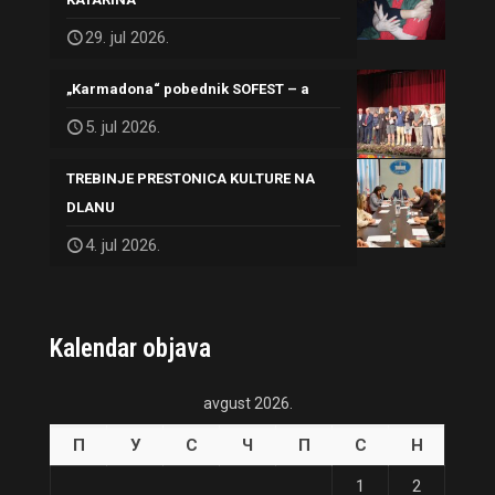
29. jul 2026.
„Karmadona“ pobednik SOFEST – a
5. jul 2026.
TREBINJE PRESTONICA KULTURE NA
DLANU
4. jul 2026.
Kalendar objava
avgust 2026.
П
У
С
Ч
П
С
Н
1
2