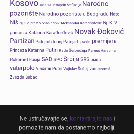
Kosovo
Narodno
košarka
Mitropolit Amfilohije
pozorište
Narodno pozorište u Beogradu
Nato
Niš
Nj. K. V.
Nj.K.V. prestolonaslednik Aleksandar Karađorđević
Novak Đoković
princeza Katarina Karađorđević
Partizan
premijera
Patrijarh Irinej
Patrijarh pavle
Putin
Princeza Katarina
Rade Šerbedžija
Ramuš Haradinaj
Srbija
SAD
SRS
Rukomet
SPC
Rusija
UMRO
vaterpolo
Vladimir Putin
Vojislav Šešelj
Vuk Jeremić
Zvezda
Šabac
Ne ustručavajte se,
kontaktirajte nas
i
pomozite nam da postanemo najbolji.