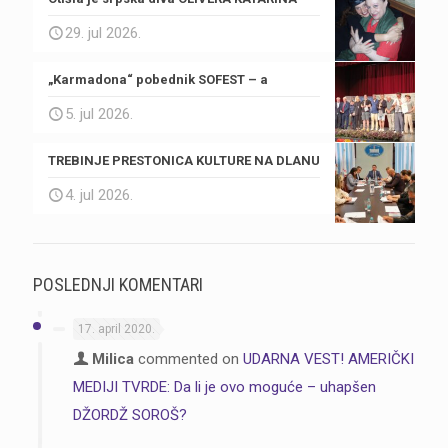
29. jul 2026.
„Karmadona“ pobednik SOFEST – a
5. jul 2026.
TREBINJE PRESTONICA KULTURE NA DLANU
4. jul 2026.
POSLEDNJI KOMENTARI
17. april 2020.
Milica
commented on
UDARNA VEST! AMERIČKI
MEDIJI TVRDE: Da li je ovo moguće – uhapšen
DŽORDŽ SOROŠ?