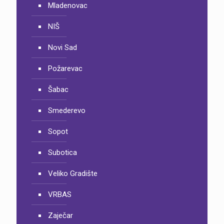
Mladenovac
NIŠ
Novi Sad
Požarevac
Šabac
Smederevo
Sopot
Subotica
Veliko Gradište
VRBAS
Zaječar