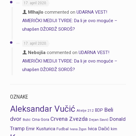
17. april 2020.
MIhajlo
commented on
UDARNA VEST!
AMERIČKI MEDIJI TVRDE: Da li je ovo moguće –
uhapšen DŽORDŽ SOROŠ?
17. april 2020.
Nebojša
commented on
UDARNA VEST!
AMERIČKI MEDIJI TVRDE: Da li je ovo moguće –
uhapšen DŽORDŽ SOROŠ?
OZNAKE
Aleksandar Vučić
Beli
BDP
Atelje 212
dvor
Crvena Zvezda
Donald
Crna Gora
Dejan Savić
Božić
Tramp
Emir Kusturica
Ivica Dačić
Fudbal
kim
Ivana Žigon