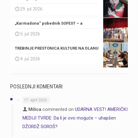
29. jul 2026.
„Karmadona“ pobednik SOFEST – a
5. jul 2026.
TREBINJE PRESTONICA KULTURE NA DLANU
4. jul 2026.
POSLEDNJI KOMENTARI
17. april 2020.
Milica
commented on
UDARNA VEST! AMERIČKI
MEDIJI TVRDE: Da li je ovo moguće – uhapšen
DŽORDŽ SOROŠ?