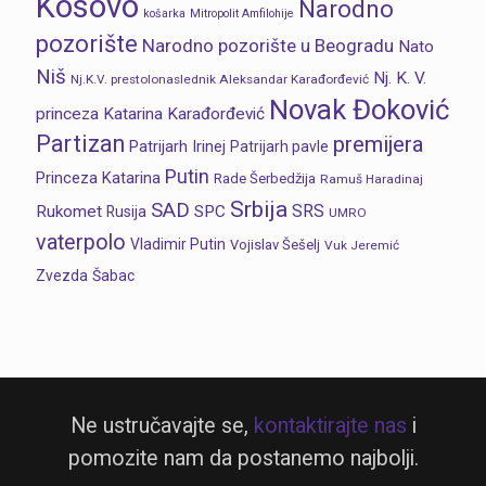
Kosovo
Narodno
košarka
Mitropolit Amfilohije
pozorište
Narodno pozorište u Beogradu
Nato
Niš
Nj. K. V.
Nj.K.V. prestolonaslednik Aleksandar Karađorđević
Novak Đoković
princeza Katarina Karađorđević
Partizan
premijera
Patrijarh Irinej
Patrijarh pavle
Putin
Princeza Katarina
Rade Šerbedžija
Ramuš Haradinaj
Srbija
SAD
SRS
Rukomet
SPC
Rusija
UMRO
vaterpolo
Vladimir Putin
Vojislav Šešelj
Vuk Jeremić
Zvezda
Šabac
Ne ustručavajte se,
kontaktirajte nas
i
pomozite nam da postanemo najbolji.