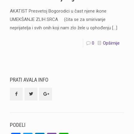
AKATIST Presvetoj Bogorodici u čast njene ikone
UMEKŠANJE ZLIH SRCA (čita se za smirivanje
neprijatelja i svih onih koji nam zlo žele u ophođenju
[…]
0
Opširnije
PRATI AVALA INFO
PODELI