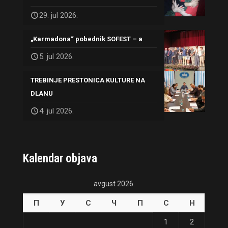
29. jul 2026.
„Karmadona“ pobednik SOFEST – a
5. jul 2026.
TREBINJE PRESTONICA KULTURE NA
DLANU
4. jul 2026.
Kalendar objava
avgust 2026.
П
У
С
Ч
П
С
Н
1
2