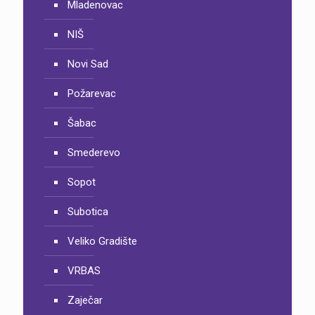
Mladenovac
NIŠ
Novi Sad
Požarevac
Šabac
Smederevo
Sopot
Subotica
Veliko Gradište
VRBAS
Zaječar