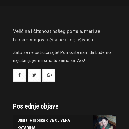
Veličina i čitanost našeg portala, meri se
brojem njegovih čitalaca i oglašivača.
Zato se ne ustručavajte! Pomozite nam da budemo
najčitaniji, jer mi smo tu samo za Vas!
Poslednje objave
Otišla je srpska diva OLIVERA
KATARINA