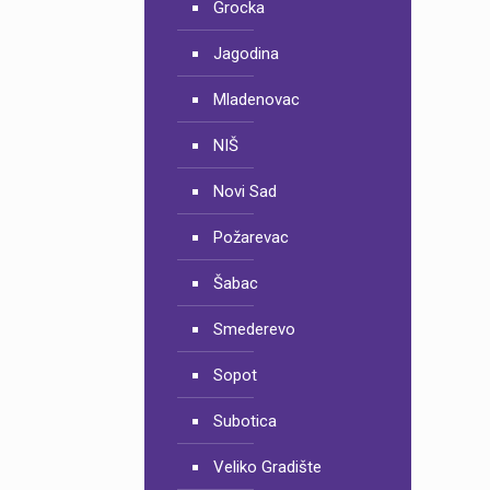
Grocka
Jagodina
Mladenovac
NIŠ
Novi Sad
Požarevac
Šabac
Smederevo
Sopot
Subotica
Veliko Gradište