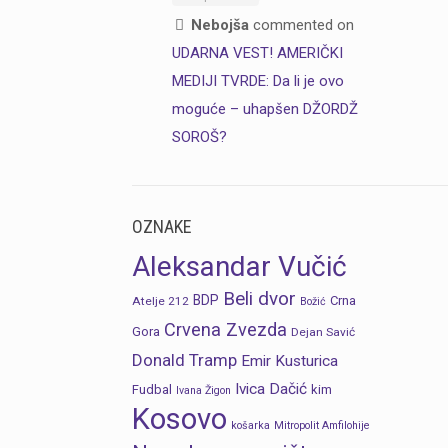
Nebojša
commented on
UDARNA VEST! AMERIČKI
MEDIJI TVRDE: Da li je ovo
moguće – uhapšen DŽORDŽ
SOROŠ?
OZNAKE
Aleksandar Vučić
Beli dvor
BDP
Crna
Atelje 212
Božić
Crvena Zvezda
Gora
Dejan Savić
Donald Tramp
Emir Kusturica
Ivica Dačić
Fudbal
kim
Ivana Žigon
Kosovo
košarka
Mitropolit Amfilohije