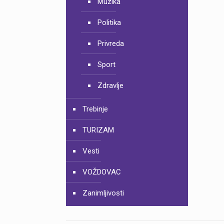
Muzika
Politika
Privreda
Sport
Zdravlje
Trebinje
TURIZAM
Vesti
VOŽDOVAC
Zanimljivosti