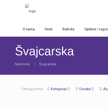
O nama
Vesti
Rubrike
Opštine / regio
Švajcarska
Naslovna
Švajcarska
Filtriraj prema
Kategorije
Oznake
Au