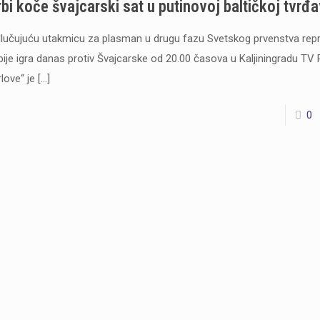
rbi koče švajcarski sat u putinovoj baltičkoj tvrđa
lučujuću utakmicu za plasman u drugu fazu Svetskog prvenstva repr
bije igra danas protiv Švajcarske od 20.00 časova u Kaljiningradu T
rlove“ je
[…]
0