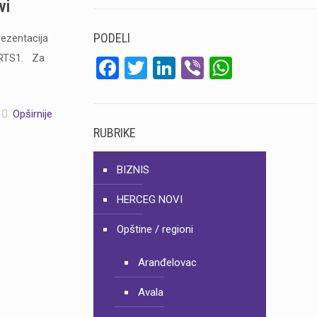
vi
PODELI
ezentacija
V RTS1. Za
Facebook
Twitter
LinkedIn
Viber
WhatsA
Opširnije
RUBRIKE
BIZNIS
HERCEG NOVI
Opštine / regioni
Aranđelovac
Avala