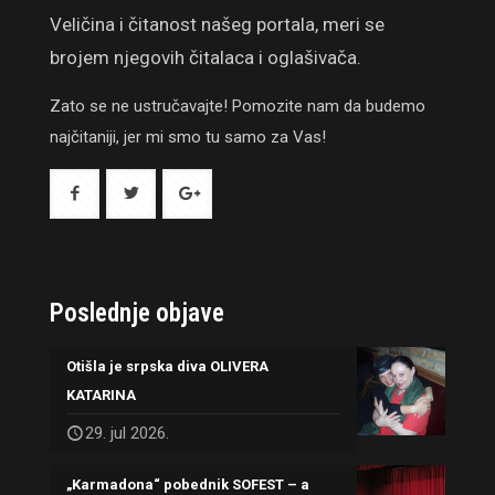
Veličina i čitanost našeg portala, meri se
brojem njegovih čitalaca i oglašivača.
Zato se ne ustručavajte! Pomozite nam da budemo
najčitaniji, jer mi smo tu samo za Vas!
Poslednje objave
Otišla je srpska diva OLIVERA
KATARINA
29. jul 2026.
„Karmadona“ pobednik SOFEST – a