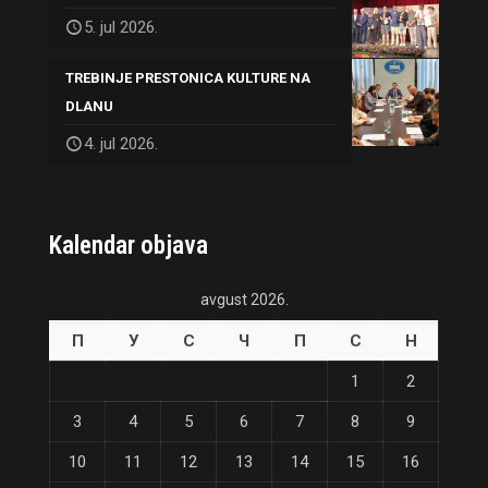
5. jul 2026.
TREBINJE PRESTONICA KULTURE NA
DLANU
4. jul 2026.
Kalendar objava
avgust 2026.
П
У
С
Ч
П
С
Н
1
2
3
4
5
6
7
8
9
10
11
12
13
14
15
16