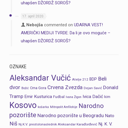
uhapšen DŽORDŽ SOROŠ?
17. april 2020.
Nebojša
commented on
UDARNA VEST!
AMERIČKI MEDIJI TVRDE: Da li je ovo moguće –
uhapšen DŽORDŽ SOROŠ?
OZNAKE
Aleksandar Vučić
Beli
BDP
Atelje 212
dvor
Crvena Zvezda
Donald
Crna Gora
Dejan Savić
Božić
Tramp
Emir Kusturica
Ivica Dačić
Fudbal
kim
Ivana Žigon
Kosovo
Narodno
košarka
Mitropolit Amfilohije
pozorište
Narodno pozorište u Beogradu
Nato
Niš
Nj. K. V.
Nj.K.V. prestolonaslednik Aleksandar Karađorđević