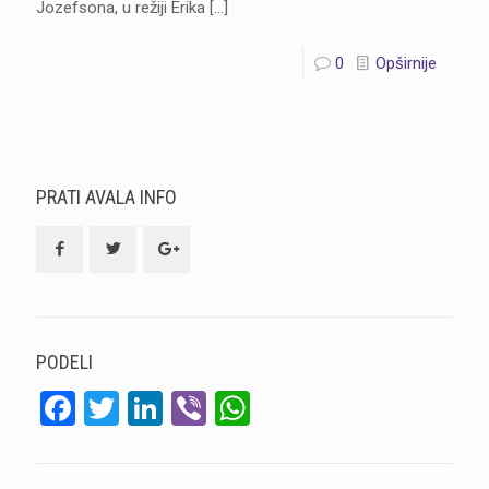
Jozefsona, u režiji Erika
[…]
0
Opširnije
PRATI AVALA INFO
PODELI
Facebook
Twitter
LinkedIn
Viber
WhatsApp