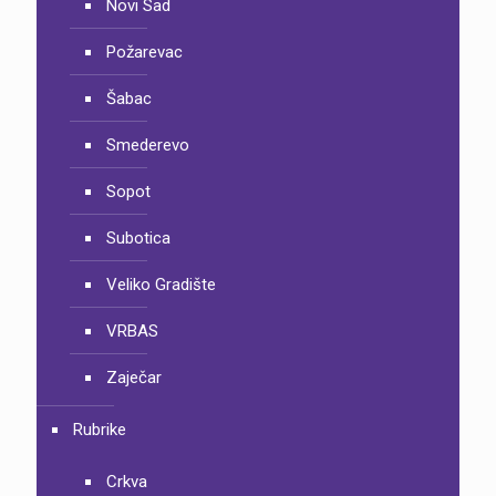
Novi Sad
Požarevac
Šabac
Smederevo
Sopot
Subotica
Veliko Gradište
VRBAS
Zaječar
Rubrike
Crkva