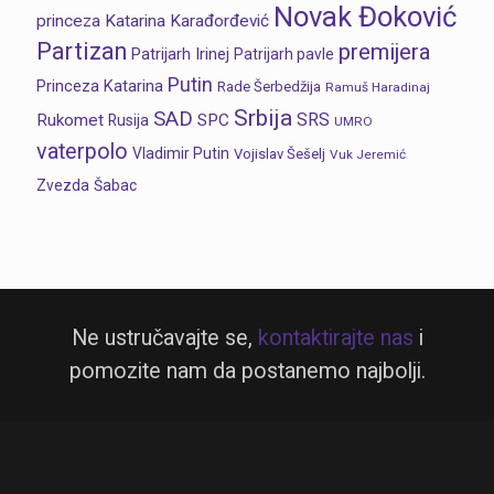
Novak Đoković
princeza Katarina Karađorđević
Partizan
premijera
Patrijarh Irinej
Patrijarh pavle
Putin
Princeza Katarina
Rade Šerbedžija
Ramuš Haradinaj
Srbija
SAD
SRS
Rukomet
SPC
Rusija
UMRO
vaterpolo
Vladimir Putin
Vojislav Šešelj
Vuk Jeremić
Zvezda
Šabac
Ne ustručavajte se,
kontaktirajte nas
i
pomozite nam da postanemo najbolji.