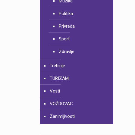
Muzika
Politika
Privreda
Sport
Zdravlje
Trebinje
TURIZAM
Vesti
VOŽDOVAC
Zanimljivosti