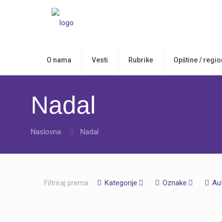
O nama
Vesti
Rubrike
Opštine / regio
Nadal
Naslovna
Nadal
Filtriraj prema
Kategorije
Oznake
Au