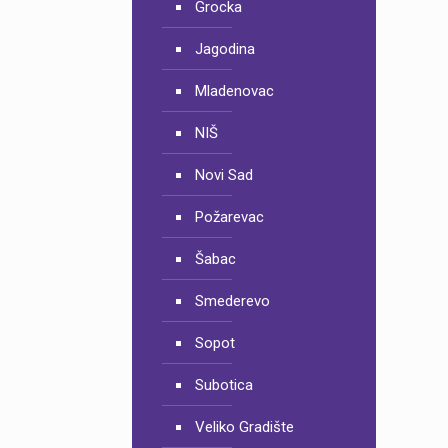
Grocka
Jagodina
Mladenovac
NIŠ
Novi Sad
Požarevac
Šabac
Smederevo
Sopot
Subotica
Veliko Gradište