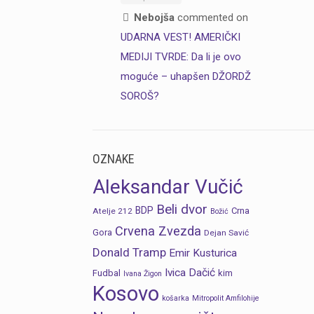
Nebojša
commented on
UDARNA VEST! AMERIČKI
MEDIJI TVRDE: Da li je ovo
moguće – uhapšen DŽORDŽ
SOROŠ?
OZNAKE
Aleksandar Vučić
Beli dvor
BDP
Crna
Atelje 212
Božić
Crvena Zvezda
Gora
Dejan Savić
Donald Tramp
Emir Kusturica
Ivica Dačić
Fudbal
kim
Ivana Žigon
Kosovo
košarka
Mitropolit Amfilohije