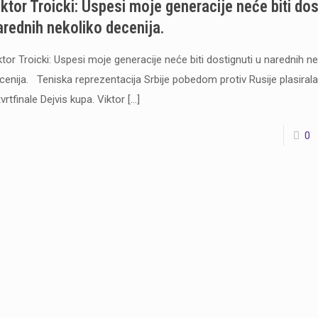
iktor Troicki: Uspesi moje generacije neće biti dos
arednih nekoliko decenija.
ktor Troicki: Uspesi moje generacije neće biti dostignuti u narednih n
cenija. Teniska reprezentacija Srbije pobedom protiv Rusije plasirala
tvrtfinale Dejvis kupa. Viktor
[…]
0