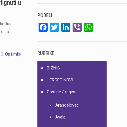
tignuti u
PODELI
ekoliko
Facebook
Twitter
LinkedIn
Viber
WhatsA
 se u
RUBRIKE
Opširnije
BIZNIS
HERCEG NOVI
Opštine / regioni
Aranđelovac
Avala