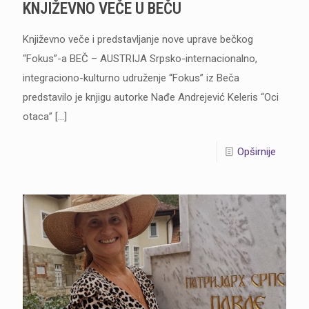
KNJIŽEVNO VEČE U BEČU
Književno veče i predstavljanje nove uprave bečkog
“Fokus”-a BEČ – AUSTRIJA Srpsko-internacionalno,
integraciono-kulturno udruženje “Fokus” iz Beča
predstavilo je knjigu autorke Nađe Andrejević Keleris “Oci
otaca”
[…]
Opširnije