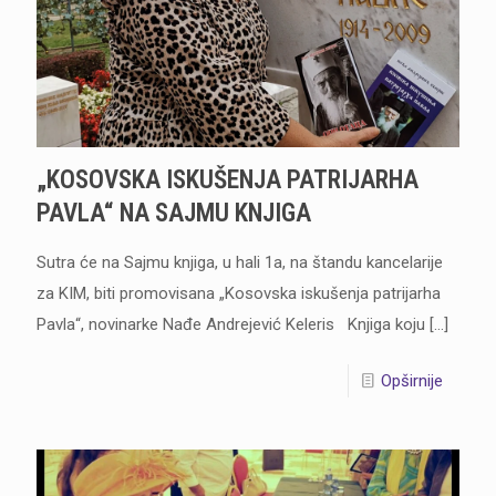
„KOSOVSKA ISKUŠENJA PATRIJARHA
PAVLA“ NA SAJMU KNJIGA
Sutra će na Sajmu knjiga, u hali 1a, na štandu kancelarije
za KIM, biti promovisana „Kosovska iskušenja patrijarha
Pavla“, novinarke Nađe Andrejević Keleris Knjiga koju
[…]
Opširnije