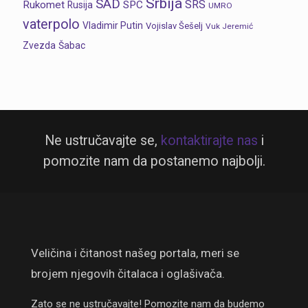
Srbija
SAD
SRS
Rukomet
SPC
Rusija
UMRO
vaterpolo
Vladimir Putin
Vojislav Šešelj
Vuk Jeremić
Zvezda
Šabac
Ne ustručavajte se,
kontaktirajte nas
i
pomozite nam da postanemo najbolji.
Veličina i čitanost našeg portala, meri se
brojem njegovih čitalaca i oglašivača.
Zato se ne ustručavajte! Pomozite nam da budemo