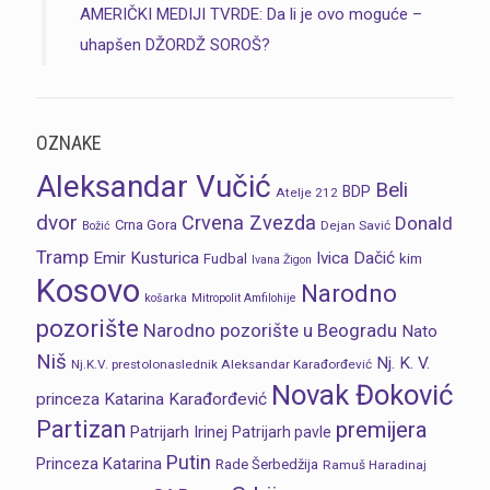
AMERIČKI MEDIJI TVRDE: Da li je ovo moguće –
uhapšen DŽORDŽ SOROŠ?
OZNAKE
Aleksandar Vučić
Beli
BDP
Atelje 212
dvor
Crvena Zvezda
Donald
Crna Gora
Dejan Savić
Božić
Tramp
Emir Kusturica
Ivica Dačić
Fudbal
kim
Ivana Žigon
Kosovo
Narodno
košarka
Mitropolit Amfilohije
pozorište
Narodno pozorište u Beogradu
Nato
Niš
Nj. K. V.
Nj.K.V. prestolonaslednik Aleksandar Karađorđević
Novak Đoković
princeza Katarina Karađorđević
Partizan
premijera
Patrijarh Irinej
Patrijarh pavle
Putin
Princeza Katarina
Rade Šerbedžija
Ramuš Haradinaj