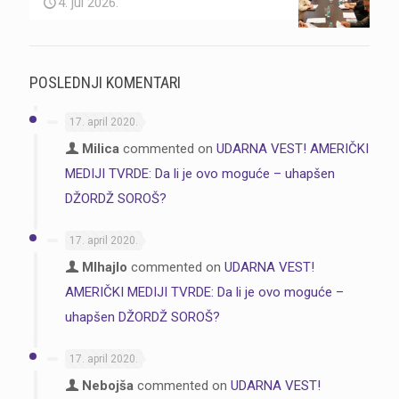
4. jul 2026.
POSLEDNJI KOMENTARI
17. april 2020.
Milica
commented on
UDARNA VEST! AMERIČKI
MEDIJI TVRDE: Da li je ovo moguće – uhapšen
DŽORDŽ SOROŠ?
17. april 2020.
MIhajlo
commented on
UDARNA VEST!
AMERIČKI MEDIJI TVRDE: Da li je ovo moguće –
uhapšen DŽORDŽ SOROŠ?
17. april 2020.
Nebojša
commented on
UDARNA VEST!