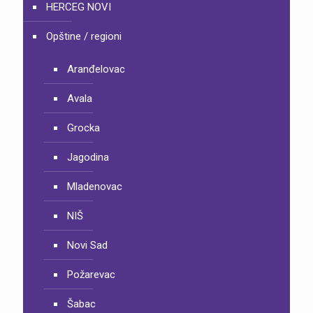
HERCEG NOVI
Opštine / regioni
Aranđelovac
Avala
Grocka
Jagodina
Mladenovac
NIŠ
Novi Sad
Požarevac
Šabac