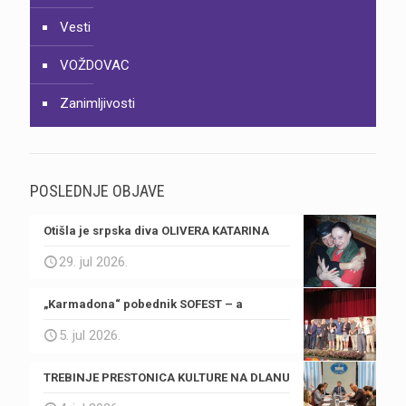
Vesti
VOŽDOVAC
Zanimljivosti
POSLEDNJE OBJAVE
Otišla je srpska diva OLIVERA KATARINA
29. jul 2026.
„Karmadona“ pobednik SOFEST – a
5. jul 2026.
TREBINJE PRESTONICA KULTURE NA DLANU