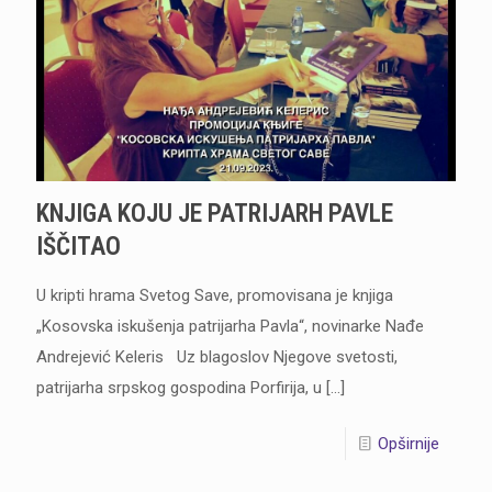
KNJIGA KOJU JE PATRIJARH PAVLE
IŠČITAO
U kripti hrama Svetog Save, promovisana je knjiga
„Kosovska iskušenja patrijarha Pavla“, novinarke Nađe
Andrejević Keleris Uz blagoslov Njegove svetosti,
patrijarha srpskog gospodina Porfirija, u
[…]
Opširnije