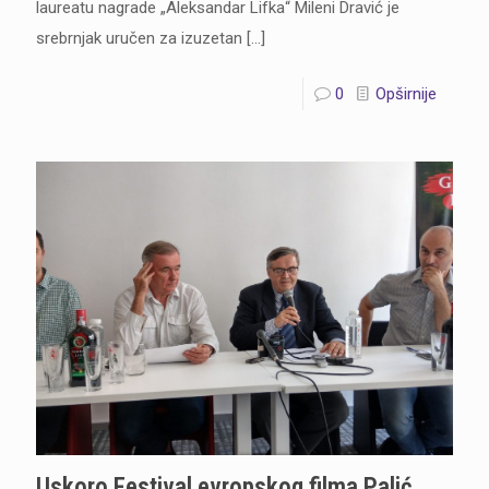
laureatu nagrade „Aleksandar Lifka“ Mileni Dravić je
srebrnjak uručen za izuzetan
[…]
0
Opširnije
Uskoro Festival evropskog filma Palić