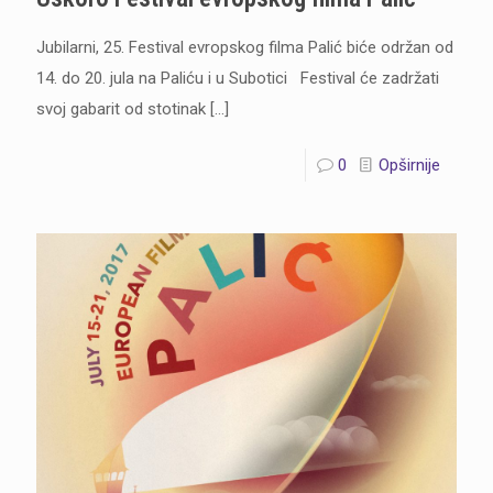
Jubilarni, 25. Festival evropskog filma Palić biće održan od
14. do 20. jula na Paliću i u Subotici Festival će zadržati
svoj gabarit od stotinak
[…]
0
Opširnije