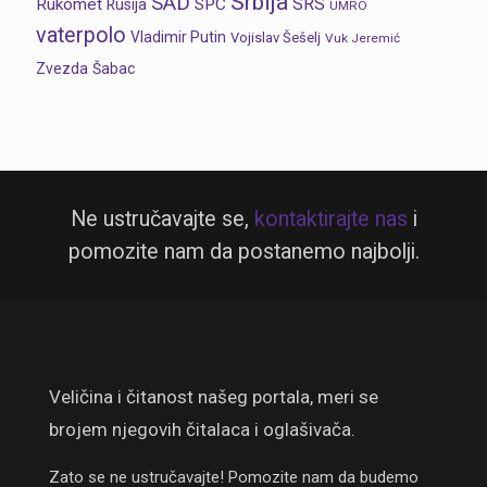
Srbija
SAD
SRS
Rukomet
SPC
Rusija
UMRO
vaterpolo
Vladimir Putin
Vojislav Šešelj
Vuk Jeremić
Zvezda
Šabac
Ne ustručavajte se,
kontaktirajte nas
i
pomozite nam da postanemo najbolji.
Veličina i čitanost našeg portala, meri se
brojem njegovih čitalaca i oglašivača.
Zato se ne ustručavajte! Pomozite nam da budemo