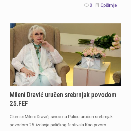
0
Opširnije
Mileni Dravić uručen srebrnjak povodom
25.FEF
Glumici Mileni Dravić, sinoć na Paliću uručen srebrnjak
povodom 25. izdanja palićkog festivala Kao prvom