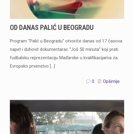
OD DANAS PALIĆ U BEOGRADU
Program “Palić u Beogradu” otvoriće danas od 17 časova
napet i duhovit dokumentarac “Još 50 minuta” koji prati
fudbalsku reprezentaciju Mađarske u kvalifikacijama za
Evropsko prvenstvo
[…]
0
Opširnije