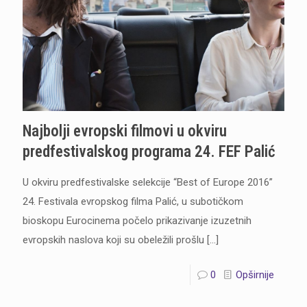
Najbolji evropski filmovi u okviru
predfestivalskog programa 24. FEF Palić
U okviru predfestivalske selekcije “Best of Europe 2016”
24. Festivala evropskog filma Palić, u subotičkom
bioskopu Eurocinema počelo prikazivanje izuzetnih
evropskih naslova koji su obeležili prošlu
[…]
0
Opširnije