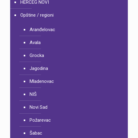
HERCEG NOVI
Opštine / regioni
Aranđelovac
Avala
Grocka
Jagodina
Mladenovac
NIŠ
Novi Sad
Požarevac
Šabac