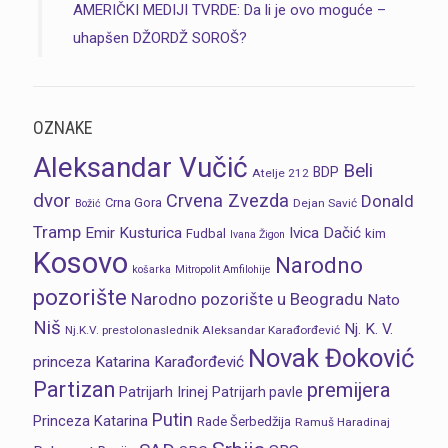
AMERIČKI MEDIJI TVRDE: Da li je ovo moguće –
uhapšen DŽORDŽ SOROŠ?
OZNAKE
Aleksandar Vučić
Beli
BDP
Atelje 212
dvor
Crvena Zvezda
Donald
Crna Gora
Dejan Savić
Božić
Tramp
Emir Kusturica
Ivica Dačić
Fudbal
kim
Ivana Žigon
Kosovo
Narodno
košarka
Mitropolit Amfilohije
pozorište
Narodno pozorište u Beogradu
Nato
Niš
Nj. K. V.
Nj.K.V. prestolonaslednik Aleksandar Karađorđević
Novak Đoković
princeza Katarina Karađorđević
Partizan
premijera
Patrijarh Irinej
Patrijarh pavle
Putin
Princeza Katarina
Rade Šerbedžija
Ramuš Haradinaj