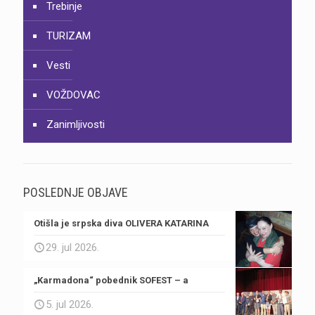
Trebinje
TURIZAM
Vesti
VOŽDOVAC
Zanimljivosti
POSLEDNJE OBJAVE
Otišla je srpska diva OLIVERA KATARINA
29. jul 2026.
„Karmadona“ pobednik SOFEST – a
5. jul 2026.