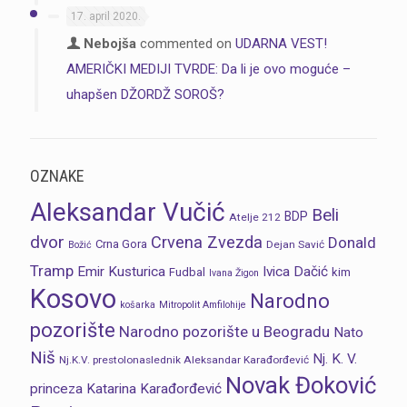
17. april 2020.
Nebojša
commented on
UDARNA VEST!
AMERIČKI MEDIJI TVRDE: Da li je ovo moguće –
uhapšen DŽORDŽ SOROŠ?
OZNAKE
Aleksandar Vučić
Beli
BDP
Atelje 212
dvor
Crvena Zvezda
Donald
Crna Gora
Dejan Savić
Božić
Tramp
Emir Kusturica
Ivica Dačić
Fudbal
kim
Ivana Žigon
Kosovo
Narodno
košarka
Mitropolit Amfilohije
pozorište
Narodno pozorište u Beogradu
Nato
Niš
Nj. K. V.
Nj.K.V. prestolonaslednik Aleksandar Karađorđević
Novak Đoković
princeza Katarina Karađorđević