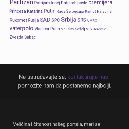
Partizan
premijera
Patrijarh Irinej
Patrijarh pavle
Putin
Princeza Katarina
Rade Šerbedžija
Ramuš Haradinaj
Srbija
SAD
SRS
Rukomet
SPC
Rusija
UMRO
vaterpolo
Vladimir Putin
Vojislav Šešelj
Vuk Jeremić
Zvezda
Šabac
Ne ustručavajte se,
kontaktirajte nas
i
pomozite nam da postanemo najbolji.
Veličina i čitanost našeg portala, meri se