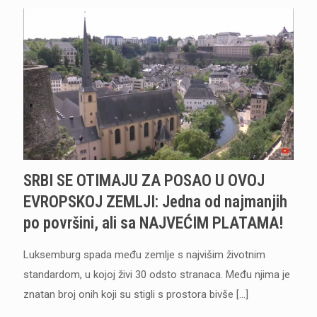
SRBI SE OTIMAJU ZA POSAO U OVOJ
EVROPSKOJ ZEMLJI: Jedna od najmanjih
po površini, ali sa NAJVEĆIM PLATAMA!
Luksemburg spada među zemlje s najvišim životnim
standardom, u kojoj živi 30 odsto stranaca. Među njima je
znatan broj onih koji su stigli s prostora bivše
[…]