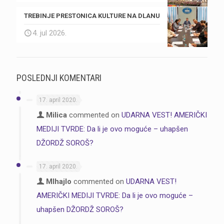
TREBINJE PRESTONICA KULTURE NA DLANU
4. jul 2026.
POSLEDNJI KOMENTARI
17. april 2020.
Milica
commented on
UDARNA VEST! AMERIČKI
MEDIJI TVRDE: Da li je ovo moguće – uhapšen
DŽORDŽ SOROŠ?
17. april 2020.
MIhajlo
commented on
UDARNA VEST!
AMERIČKI MEDIJI TVRDE: Da li je ovo moguće –
uhapšen DŽORDŽ SOROŠ?