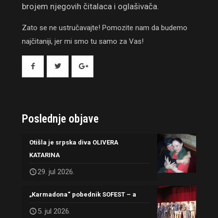
brojem njegovih čitalaca i oglašivača.
Zato se ne ustručavajte! Pomozite nam da budemo
najčitaniji, jer mi smo tu samo za Vas!
Poslednje objave
Otišla je srpska diva OLIVERA
KATARINA
29. jul 2026.
„Karmadona“ pobednik SOFEST – a
5. jul 2026.