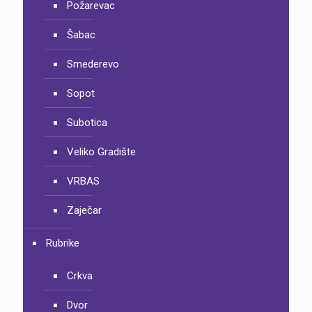
Požarevac
Šabac
Smederevo
Sopot
Subotica
Veliko Gradište
VRBAS
Zaječar
Rubrike
Crkva
Dvor