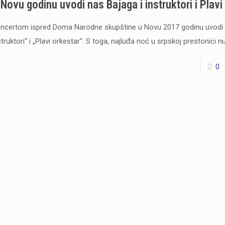
 Novu godinu uvodi nas Bajaga i instruktori i Plavi
ncertom ispred Doma Narodne skupštine u Novu 2017 godinu uvodi n
struktori“ i „Plavi orkestar“. S toga, najluđa noć u srpskoj prestonici
0