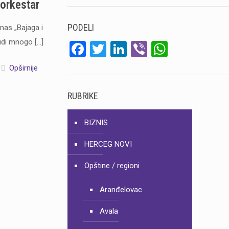
 orkestar
PODELI
as „Bajaga i
 nudi mnogo
[…]
Facebook
Twitter
LinkedIn
Viber
WhatsA
Opširnije
RUBRIKE
BIZNIS
HERCEG NOVI
Opštine / regioni
Aranđelovac
Avala