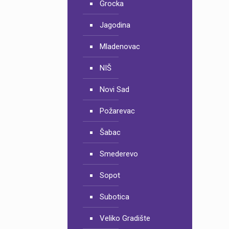
Grocka
Jagodina
Mladenovac
NIŠ
Novi Sad
Požarevac
Šabac
Smederevo
Sopot
Subotica
Veliko Gradište