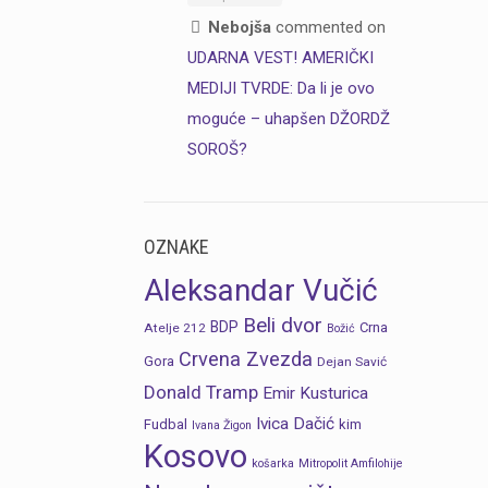
Nebojša
commented on
UDARNA VEST! AMERIČKI
MEDIJI TVRDE: Da li je ovo
moguće – uhapšen DŽORDŽ
SOROŠ?
OZNAKE
Aleksandar Vučić
Beli dvor
BDP
Crna
Atelje 212
Božić
Crvena Zvezda
Gora
Dejan Savić
Donald Tramp
Emir Kusturica
Ivica Dačić
Fudbal
kim
Ivana Žigon
Kosovo
košarka
Mitropolit Amfilohije