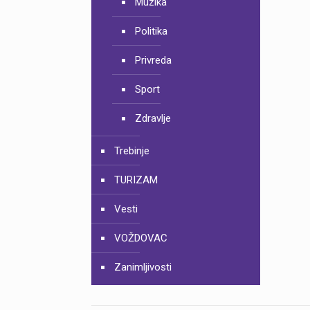
Muzika
Politika
Privreda
Sport
Zdravlje
Trebinje
TURIZAM
Vesti
VOŽDOVAC
Zanimljivosti