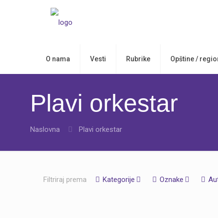
O nama
Vesti
Rubrike
Opštine / regio
Plavi orkestar
Naslovna
Plavi orkestar
Filtriraj prema
Kategorije
Oznake
Au