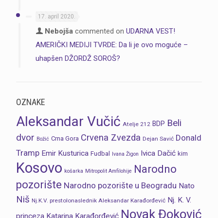
17. april 2020.
Nebojša
commented on
UDARNA VEST!
AMERIČKI MEDIJI TVRDE: Da li je ovo moguće –
uhapšen DŽORDŽ SOROŠ?
OZNAKE
Aleksandar Vučić
Beli
BDP
Atelje 212
dvor
Crvena Zvezda
Donald
Crna Gora
Dejan Savić
Božić
Tramp
Emir Kusturica
Ivica Dačić
Fudbal
kim
Ivana Žigon
Kosovo
Narodno
košarka
Mitropolit Amfilohije
pozorište
Narodno pozorište u Beogradu
Nato
Niš
Nj. K. V.
Nj.K.V. prestolonaslednik Aleksandar Karađorđević
Novak Đoković
princeza Katarina Karađorđević