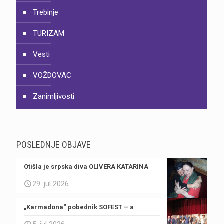
Trebinje
TURIZAM
Vesti
VOŽDOVAC
Zanimljivosti
POSLEDNJE OBJAVE
Otišla je srpska diva OLIVERA KATARINA
29. jul 2026.
„Karmadona“ pobednik SOFEST – a