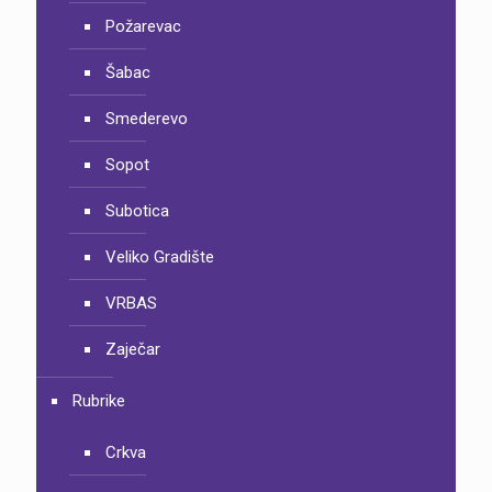
Požarevac
Šabac
Smederevo
Sopot
Subotica
Veliko Gradište
VRBAS
Zaječar
Rubrike
Crkva