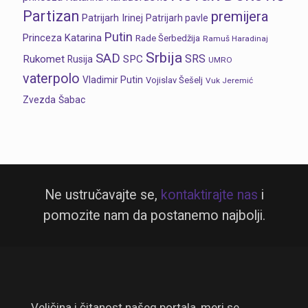
Partizan
premijera
Patrijarh Irinej
Patrijarh pavle
Putin
Princeza Katarina
Rade Šerbedžija
Ramuš Haradinaj
Srbija
SAD
SRS
Rukomet
SPC
Rusija
UMRO
vaterpolo
Vladimir Putin
Vojislav Šešelj
Vuk Jeremić
Zvezda
Šabac
Ne ustručavajte se,
kontaktirajte nas
i
pomozite nam da postanemo najbolji.
Veličina i čitanost našeg portala, meri se