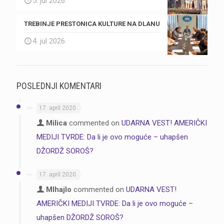
5. jul 2026.
TREBINJE PRESTONICA KULTURE NA DLANU
4. jul 2026.
POSLEDNJI KOMENTARI
17. april 2020.
Milica
commented on
UDARNA VEST! AMERIČKI
MEDIJI TVRDE: Da li je ovo moguće – uhapšen
DŽORDŽ SOROŠ?
17. april 2020.
MIhajlo
commented on
UDARNA VEST!
AMERIČKI MEDIJI TVRDE: Da li je ovo moguće –
uhapšen DŽORDŽ SOROŠ?