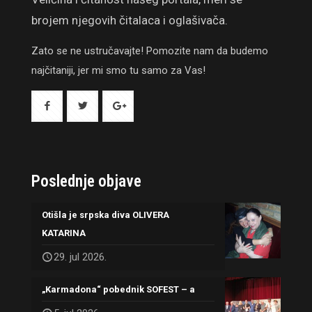
brojem njegovih čitalaca i oglašivača.
Zato se ne ustručavajte! Pomozite nam da budemo
najčitaniji, jer mi smo tu samo za Vas!
Poslednje objave
Otišla je srpska diva OLIVERA
KATARINA
29. jul 2026.
„Karmadona“ pobednik SOFEST – a