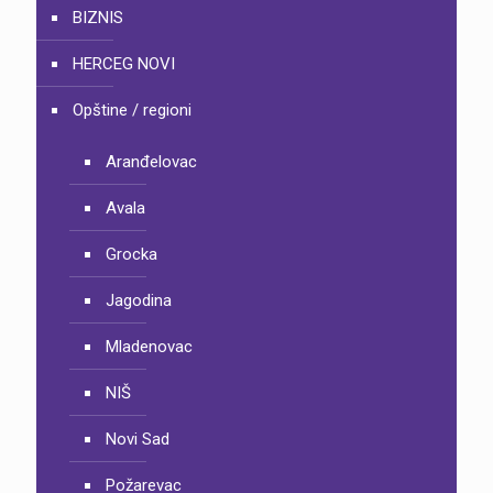
BIZNIS
HERCEG NOVI
Opštine / regioni
Aranđelovac
Avala
Grocka
Jagodina
Mladenovac
NIŠ
Novi Sad
Požarevac