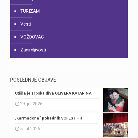
TURIZAM
Vesti
VOŽDOVAC
Zanimljivosti
POSLEDNJE OBJAVE
Otišla je srpska diva OLIVERA KATARINA
29. jul 2026.
„Karmadona“ pobednik SOFEST – a
5. jul 2026.