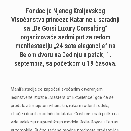
Fondacija Njenog Kraljevskog
Visočanstva princeze Katarine u saradnji
sa „De Gorsi Luxury Consulting“
organizovaće sedmi put za redom
manifestaciju „24 sata elegancije” na
Belom dvoru na Dedinju u petak, 1.
septembra, sa početkom u 19 časova.
Manifestacija će započeti svečanim otvaranjem
jedinstvene izložbe „Masters of Excellence“ gde će se
predstaviti majstori vrhunskih, rukom rađenih odela,
obuće i drugih modnih dodataka. Gosti će imati priliku da
vide selekciju najprestižnijih modela Rolls-Royce i Ferrari
automobila. Ručno rađene modne predmete predstaviće