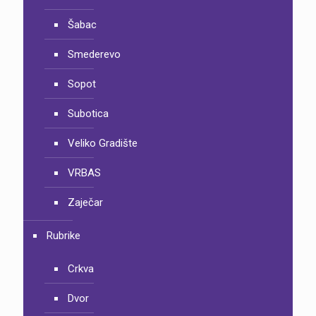
Šabac
Smederevo
Sopot
Subotica
Veliko Gradište
VRBAS
Zaječar
Rubrike
Crkva
Dvor