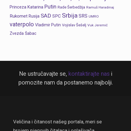
Putin
Princeza Katarina
Rade Šerbedžija
Ramuš Haradinaj
Srbija
SAD
SRS
Rukomet
SPC
Rusija
UMRO
vaterpolo
Vladimir Putin
Vojislav Šešelj
Vuk Jeremić
Zvezda
Šabac
Ne ustručavajte se,
kontaktirajte nas
i
pomozite nam da postanemo najbolji.
Veličina i čitanost našeg portala, meri se
brojem njegovih čitalaca i oglašivača.