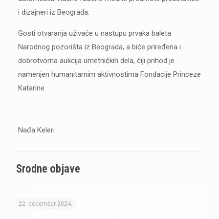
i dizajneri iz Beograda.
Gosti otvaranja uživaće u nastupu prvaka baleta
Narodnog pozorišta iz Beograda, a biće priređena i
dobrotvorna aukcija umetničkih dela, čiji prihod je
namenjen humanitarnim aktivnostima Fondacije Princeze
Katarine.
Nađa Keleri
Srodne objave
22. decembar 2024.