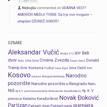
17. april 2020.
Nebojša
commented on
UDARNA VEST!
AMERIČKI MEDIJI TVRDE: Da li je ovo moguće –
uhapšen DŽORDŽ SOROŠ?
OZNAKE
Aleksandar Vučić
Beli
BDP
Atelje 212
dvor
Crvena Zvezda
Donald
Crna Gora
Dejan Savić
Božić
Tramp
Emir Kusturica
Ivica Dačić
Fudbal
kim
Ivana Žigon
Kosovo
Narodno
košarka
Mitropolit Amfilohije
pozorište
Narodno pozorište u Beogradu
Nato
Niš
Nj. K. V.
Nj.K.V. prestolonaslednik Aleksandar Karađorđević
Novak Đoković
princeza Katarina Karađorđević
Partizan
premijera
Patrijarh Irinej
Patrijarh pavle