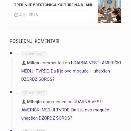
TREBINJE PRESTONICA KULTURE NA DLANU
4. jul 2026.
POSLEDNJI KOMENTARI
17. april 2020.
Milica
commented on
UDARNA VEST! AMERIČKI
MEDIJI TVRDE: Da li je ovo moguće – uhapšen
DŽORDŽ SOROŠ?
17. april 2020.
MIhajlo
commented on
UDARNA VEST!
AMERIČKI MEDIJI TVRDE: Da li je ovo moguće –
uhapšen DŽORDŽ SOROŠ?