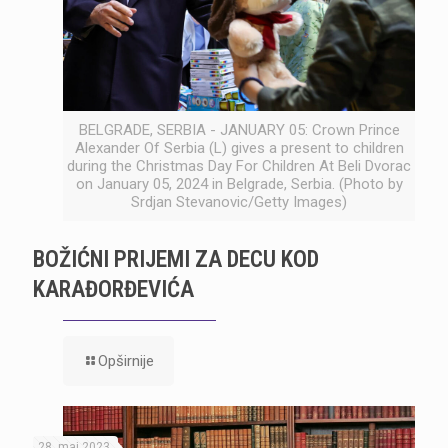
BELGRADE, SERBIA - JANUARY 05: Crown Prince
Alexander Of Serbia (L) gives a present to children
during the Christmas Day For Children At Beli Dvorac
on January 05, 2024 in Belgrade, Serbia. (Photo by
Srdjan Stevanovic/Getty Images)
BOŽIĆNI PRIJEMI ZA DECU KOD
KARAĐORĐEVIĆA
Opširnije
28. maj 2023.