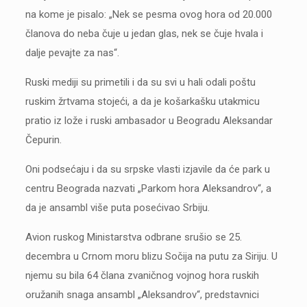
na kome je pisalo: „Nek se pesma ovog hora od 20.000
članova do neba čuje u jedan glas, nek se čuje hvala i
dalje pevajte za nas“.
Ruski mediji su primetili i da su svi u hali odali poštu
ruskim žrtvama stojeći, a da je košarkašku utakmicu
pratio iz lože i ruski ambasador u Beogradu Aleksandar
Čepurin.
Oni podsećaju i da su srpske vlasti izjavile da će park u
centru Beograda nazvati „Parkom hora Aleksandrov“, a
da je ansambl više puta posećivao Srbiju.
Avion ruskog Ministarstva odbrane srušio se 25.
decembra u Crnom moru blizu Sočija na putu za Siriju. U
njemu su bila 64 člana zvaničnog vojnog hora ruskih
oružanih snaga ansambl „Aleksandrov“, predstavnici