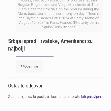
PARIS, FRANCE - AUGUST 10: Bronze medalist
Bogdan Bogdanovic and Vanja Marinkovic of Team
Serbia bite their medals on the podium during the
Men's basketball medal ceremony on day fifteen of
the Olympic Games Paris 2024 at Bercy Arena on
August 10, 2024 in Paris, France. (Photo by Jamie
Squire/Getty Images)
Srbija ispred Hrvatske, Amerikanci su
najbolji
Opširnije
Ostavite odgovor
Žao nam je, da bi postavili komentar, morate
biti prijavljeni
.