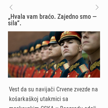
„Hvala vam braćo. Zajedno smo —
sila“.
Vest da su navijači Crvene zvezde na
košarkaškoj utakmici sa