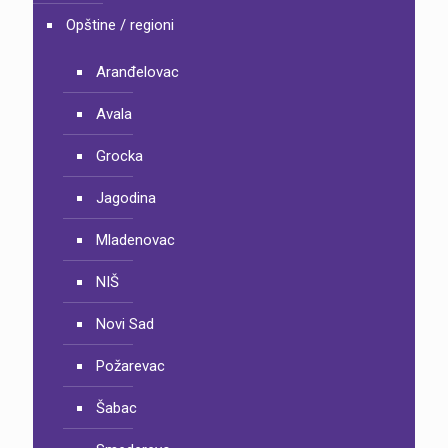
Opštine / regioni
Aranđelovac
Avala
Grocka
Jagodina
Mladenovac
NIŠ
Novi Sad
Požarevac
Šabac