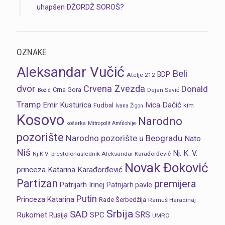
uhapšen DŽORDŽ SOROŠ?
OZNAKE
Aleksandar Vučić
Beli
BDP
Atelje 212
dvor
Crvena Zvezda
Donald
Crna Gora
Dejan Savić
Božić
Tramp
Emir Kusturica
Ivica Dačić
Fudbal
kim
Ivana Žigon
Kosovo
Narodno
košarka
Mitropolit Amfilohije
pozorište
Narodno pozorište u Beogradu
Nato
Niš
Nj. K. V.
Nj.K.V. prestolonaslednik Aleksandar Karađorđević
Novak Đoković
princeza Katarina Karađorđević
Partizan
premijera
Patrijarh Irinej
Patrijarh pavle
Putin
Princeza Katarina
Rade Šerbedžija
Ramuš Haradinaj
Srbija
SAD
SRS
Rukomet
SPC
Rusija
UMRO