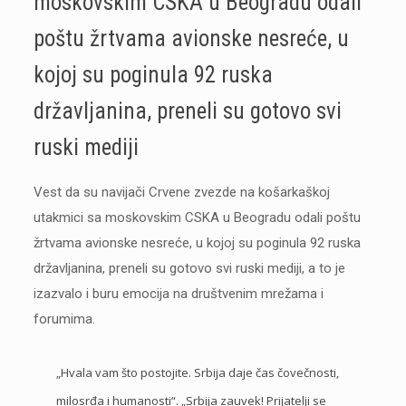
moskovskim CSKA u Beogradu odali
poštu žrtvama avionske nesreće, u
kojoj su poginula 92 ruska
državljanina, preneli su gotovo svi
ruski mediji
Vest da su navijači Crvene zvezde na košarkaškoj
utakmici sa moskovskim CSKA u Beogradu odali poštu
žrtvama avionske nesreće, u kojoj su poginula 92 ruska
državljanina, preneli su gotovo svi ruski mediji, a to je
izazvalo i buru emocija na društvenim mrežama i
forumima.
„Hvala vam što postojite. Srbija daje čas čovečnosti,
milosrđa i humanosti“. „Srbija zauvek! Prijatelji se