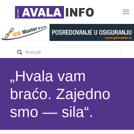
„Hvala vam
braćo. Zajedno
smo — sila“.