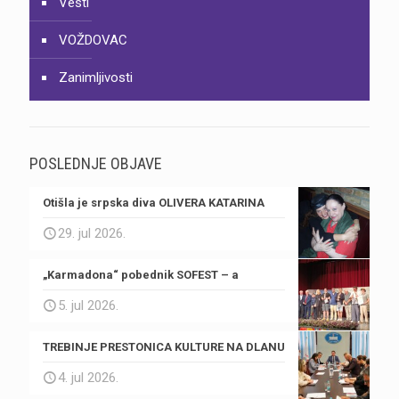
Vesti
VOŽDOVAC
Zanimljivosti
POSLEDNJE OBJAVE
Otišla je srpska diva OLIVERA KATARINA
29. jul 2026.
„Karmadona“ pobednik SOFEST – a
5. jul 2026.
TREBINJE PRESTONICA KULTURE NA DLANU
4. jul 2026.