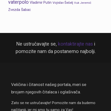
vaterpolo
Vladimir Putin
Vojislav Šešelj
Vuk Jeremić
Zvezda
Šabac
Ne ustručavajte se,
kontaktirajte nas
i
pomozite nam da postanemo najbolji.
Veličina i čitanost našeg portala, meri se
brojem njegovih čitalaca i oglašivača.
Zato se ne ustručavajte! Pomozite nam da budemo
najčitaniji, jer mi smo tu samo za Vas!