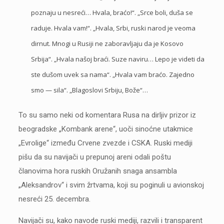
poznaju u nesreći… Hvala, braćo!“. „Srce boli, duša se
raduje. Hvala vam!“. „Hvala, Srbi, ruski narod je veoma
dirnut. Mnogi u Rusiji ne zaboravljaju da je Kosovo
Srbija“. „Hvala našoj braći. Suze naviru… Lepo je videti da
ste dušom uvek sa nama“. „Hvala vam braćo. Zajedno
smo — sila“. „Blagoslovi Srbiju, Bože“…
To su samo neki od komentara Rusa na dirljiv prizor iz
beogradske „Kombank arene“, uoči sinoćne utakmice
„Evrolige“ između Crvene zvezde i CSKA. Ruski mediji
pišu da su navijači u prepunoj areni odali poštu
članovima hora ruskih Oružanih snaga ansambla
„Aleksandrov“ i svim žrtvama, koji su poginuli u avionskoj
nesreći 25. decembra.
Navijači su, kako navode ruski mediji, razvili i transparent