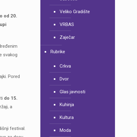
Veliko Gradište
o od 20.
upi
VRBAS
Zaječar
određenim
Rubrike
se svakog
Crkva
ajki. Pored
Dvor
Glas javnosti
ati
do 15.
Kuhinja
žaji, a
Kultura
nji festival.
Moda
ave za decu,