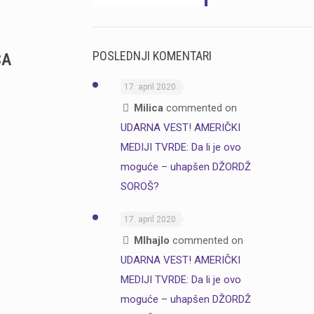
POSLEDNJI KOMENTARI
CA
17. april 2020.
Milica
commented on
UDARNA VEST! AMERIČKI
MEDIJI TVRDE: Da li je ovo
moguće – uhapšen DŽORDŽ
SOROŠ?
17. april 2020.
MIhajlo
commented on
UDARNA VEST! AMERIČKI
MEDIJI TVRDE: Da li je ovo
moguće – uhapšen DŽORDŽ