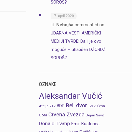
SOROŠ?
17. april 2020.
Nebojša
commented on
UDARNA VEST! AMERIČKI
MEDIJI TVRDE: Da li je ovo
moguće – uhapšen DŽORDŽ
SOROŠ?
OZNAKE
Aleksandar Vučić
Beli dvor
BDP
Crna
Atelje 212
Božić
Crvena Zvezda
Gora
Dejan Savić
Donald Tramp
Emir Kusturica