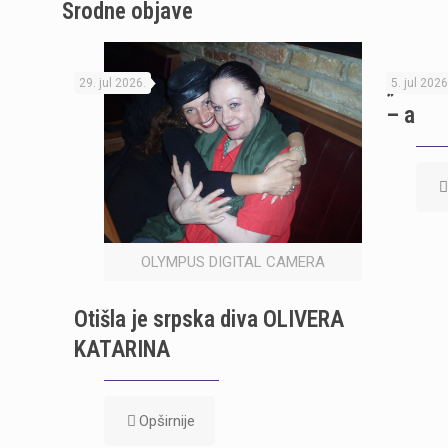
Srodne objave
„Karm
29. jul 2026.
5. jul 2026
– a
OLYMPUS DIGITAL CAMERA
Otišla je srpska diva OLIVERA
KATARINA
Opširnije