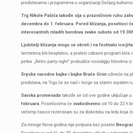
predstavama i programima u organizaciji Dečijeg kulturno
Trg Nikole Pašića takođe sija u prazničnom ruhu zahva
decembra do 1. februara. Pored klizanja, posetioci ć
interesantnih mladih bendova svake subote od 19.30
Ljubitelji klizanja mogu se obreti i na festivalu ice@t
terminima biti besplatno, a prateći zabavni program bić
petka „Retro party night“ probudiće nostalgiju hitovima iz
Srpske narodne bajke i bajke Braće Grim
oživeće na p
predstava, na Trgu će se naći i tezge sa starim srpskim r
Savska promenada
takođe se od ove godine uključuje u 
februara
. Posetiocima će
svakodnevno
od 10 do 22 h bi
večernji časovi rezervisani su za diskoteku na ledu koja ć
Za mnoge Nova godina nije potpuna bez posete
Beogra
Posetioci su od 16. do 30. decembra uživali u zabavnim s