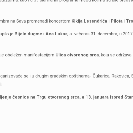
ecembra na Sava promenadi koncertom
Kikija Lesendrića i Pilota
i
Tr
upilo je
Bijelo dugme
i
Aca Lukas
, a večeras 31. decembra, u 2017
o je obeležen manifestacijom
Ulica otvorenog srca
, koja se održava
anizovaće se i u drugim gradskim opštinama- Čukarica, Rakovica, S
i.
ljenje česnice na Trgu otvorenog srca, a 13. januara ispred Sta