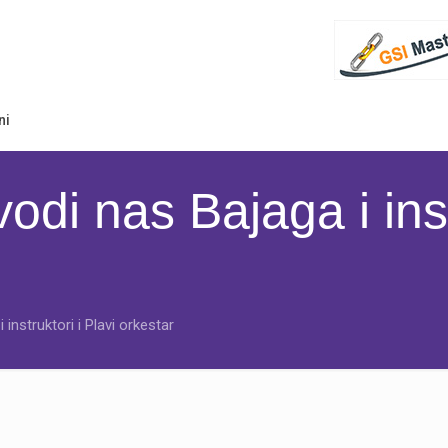
ni
di nas Bajaga i instr
instruktori i Plavi orkestar