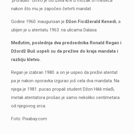
‘proradilo’. Umro je od izliva krvi u mozak tri meseca
nakon što mu je započeo četvrti mandat.
Godine 1960. inaugurisan je
Džon Ficdžerald Kenedi
, a
ubijen je u atentatu 1963. na ulicama Dalasa.
Međutim, poslednja dva predsednika Ronald Regan i
Džordž Buš uspeli su da prežive do kraja mandata i
razbiju kletvu.
Regan je izabran 1980. a on je uspeo da preživi atentat
pa je nakon oporavka izgurao još cela dva mandata. Na
njega je 1981. pucao propali student Džon Hikli mlađi,
metak atentatora prošao je samo nekoliko centimetara
od njegovog srca.
Foto: Pixabay.com