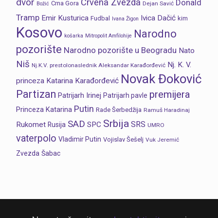
dvor
Crvena Zvezda
Donald
Crna Gora
Dejan Savić
Božić
Tramp
Emir Kusturica
Ivica Dačić
Fudbal
kim
Ivana Žigon
Kosovo
Narodno
košarka
Mitropolit Amfilohije
pozorište
Narodno pozorište u Beogradu
Nato
Niš
Nj. K. V.
Nj.K.V. prestolonaslednik Aleksandar Karađorđević
Novak Đoković
princeza Katarina Karađorđević
Partizan
premijera
Patrijarh Irinej
Patrijarh pavle
Putin
Princeza Katarina
Rade Šerbedžija
Ramuš Haradinaj
Srbija
SAD
SRS
Rukomet
SPC
Rusija
UMRO
vaterpolo
Vladimir Putin
Vojislav Šešelj
Vuk Jeremić
Zvezda
Šabac