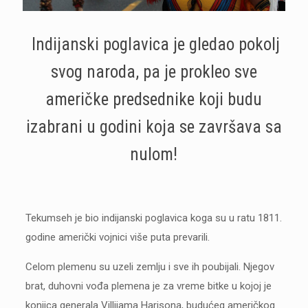
Indijanski poglavica je gledao pokolj
svog naroda, pa je prokleo sve
američke predsednike koji budu
izabrani u godini koja se završava sa
nulom!
Tekumseh je bio indijanski poglavica koga su u ratu 1811.
godine američki vojnici više puta prevarili.
Celom plemenu su uzeli zemlju i sve ih poubijali. Njegov
brat, duhovni vođa plemena je za vreme bitke u kojoj je
konjica generala Villijama Harisona, budućeg američkog