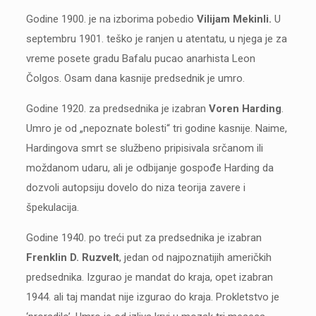
Godine 1900. je na izborima pobedio
Vilijam Mekinli.
U
septembru 1901. teško je ranjen u atentatu, u njega je za
vreme posete gradu Bafalu pucao anarhista Leon
Čolgos. Osam dana kasnije predsednik je umro.
Godine 1920. za predsednika je izabran
Voren Harding
.
Umro je od „nepoznate bolesti“ tri godine kasnije. Naime,
Hardingova smrt se službeno pripisivala srčanom ili
moždanom udaru, ali je odbijanje gospođe Harding da
dozvoli autopsiju dovelo do niza teorija zavere i
špekulacija.
Godine 1940. po treći put za predsednika je izabran
Frenklin D. Ruzvelt
, jedan od najpoznatijih američkih
predsednika. Izgurao je mandat do kraja, opet izabran
1944. ali taj mandat nije izgurao do kraja. Prokletstvo je