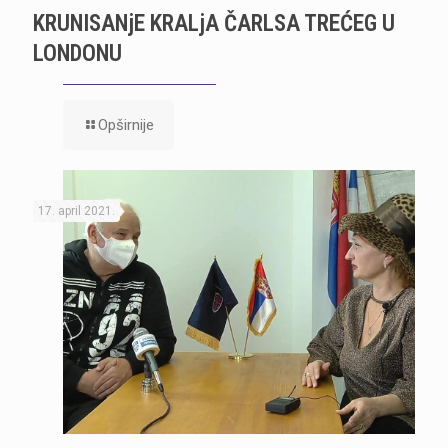
KRUNISANjE KRALjA ČARLSA TREĆEG U
LONDONU
Opširnije
17. april 2021.