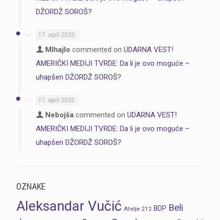
DŽORDŽ SOROŠ?
17. april 2020.
MIhajlo
commented on
UDARNA VEST!
AMERIČKI MEDIJI TVRDE: Da li je ovo moguće –
uhapšen DŽORDŽ SOROŠ?
17. april 2020.
Nebojša
commented on
UDARNA VEST!
AMERIČKI MEDIJI TVRDE: Da li je ovo moguće –
uhapšen DŽORDŽ SOROŠ?
OZNAKE
Aleksandar Vučić
Beli
BDP
Atelje 212