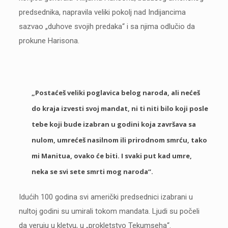
predsednika, napravila veliki pokolj nad Indijancima
sazvao „duhove svojih predaka“ i sa njima odlučio da
prokune Harisona.
„Postaćeš veliki poglavica belog naroda, ali nećeš
do kraja izvesti svoj mandat, ni ti niti bilo koji posle
tebe koji bude izabran u godini koja završava sa
nulom, umrećeš nasilnom ili prirodnom smrću, tako
mi Manitua, ovako će biti. I svaki put kad umre,
neka se svi sete smrti mog naroda“.
Idućih 100 godina svi američki predsednici izabrani u
nultoj godini su umirali tokom mandata. Ljudi su počeli
da veruju u kletvu, u „prokletstvo Tekumseha“.