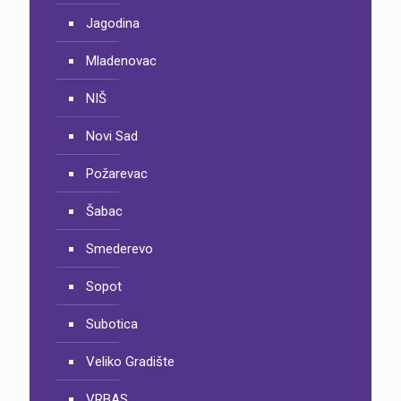
Jagodina
Mladenovac
NIŠ
Novi Sad
Požarevac
Šabac
Smederevo
Sopot
Subotica
Veliko Gradište
VRBAS