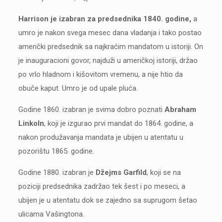
Harrison je izabran za predsednika 1840. godine,
a
umro je nakon svega mesec dana vladanja i tako postao
američki predsednik sa najkraćim mandatom u istoriji. On
je inauguracioni govor, najduži u američkoj istoriji, držao
po vrlo hladnom i kišovitom vremenu, a nije htio da
obuče kaput. Umro je od upale pluća.
Godine 1860. izabran je svima dobro poznati
Abraham
Linkoln
, koji je izgurao prvi mandat do 1864. godine, a
nakon produžavanja mandata je ubijen u atentatu u
pozorištu 1865. godine.
Godine 1880. izabran je
Džejms Garfild
, koji se na
poziciji predsednika zadržao tek šest i po meseci, a
ubijen je u atentatu dok se zajedno sa suprugom šetao
ulicama Vašingtona.