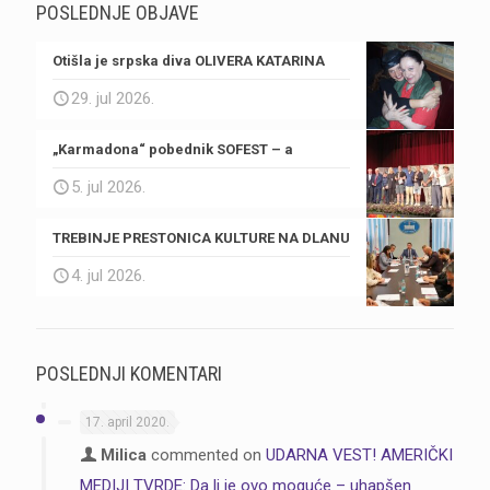
POSLEDNJE OBJAVE
Otišla je srpska diva OLIVERA KATARINA
29. jul 2026.
„Karmadona“ pobednik SOFEST – a
5. jul 2026.
TREBINJE PRESTONICA KULTURE NA DLANU
4. jul 2026.
POSLEDNJI KOMENTARI
17. april 2020.
Milica
commented on
UDARNA VEST! AMERIČKI
MEDIJI TVRDE: Da li je ovo moguće – uhapšen