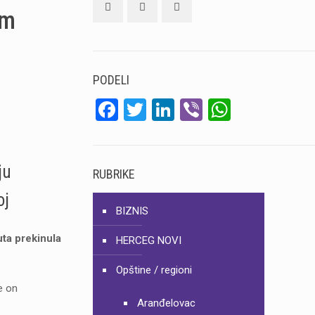
om
PODELI
Facebook
Twitter
LinkedIn
Viber
WhatsA
ju
RUBRIKE
oj
BIZNIS
uta prekinula
HERCEG NOVI
Opštine / regioni
je on
Aranđelovac