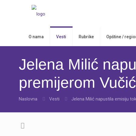
O nama
Vesti
Rubrike
Opštine / regio
Jelena Milić napu
premijerom Vuči
Naslovna
Vesti
Jelena Milić napustila emisiju