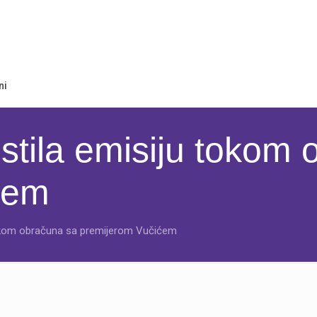
ni
stila emisiju tokom
ćem
 tokom obračuna sa premijerom Vučićem