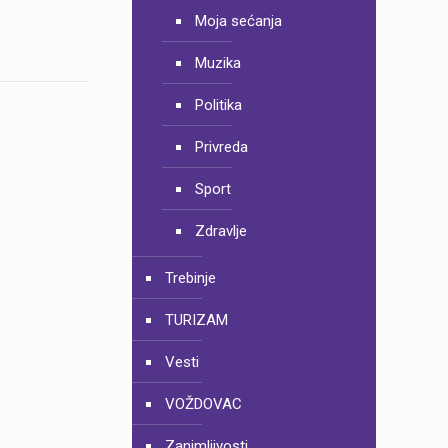
Moja sećanja
Muzika
Politika
Privreda
Sport
Zdravlje
Trebinje
TURIZAM
Vesti
VOŽDOVAC
Zanimljivosti