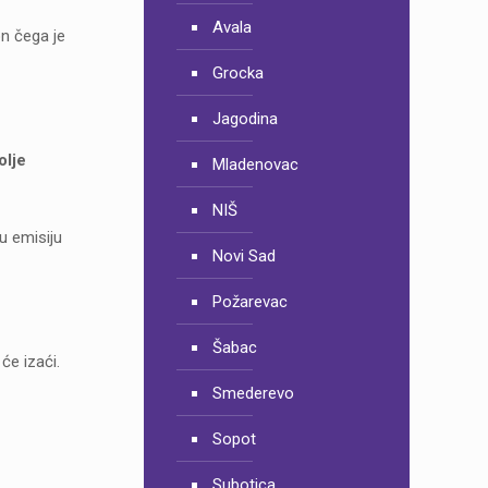
Avala
n čega je
Grocka
Jagodina
olje
Mladenovac
NIŠ
 u emisiju
Novi Sad
Požarevac
Šabac
će izaći.
Smederevo
Sopot
Subotica