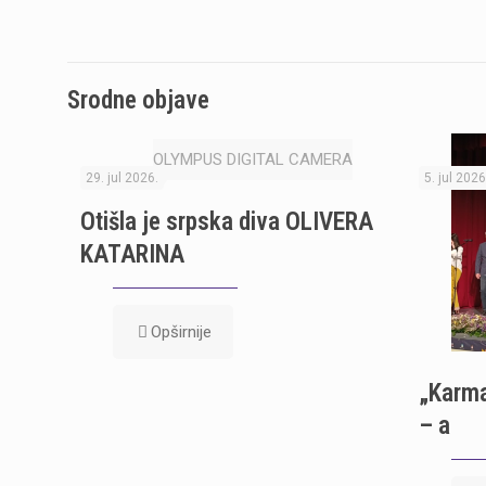
Srodne objave
OLYMPUS DIGITAL CAMERA
29. jul 2026.
5. jul 2026
Otišla je srpska diva OLIVERA
KATARINA
Opširnije
„Karm
– a