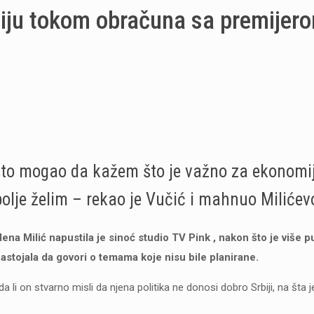
siju tokom obračuna sa premijer
što mogao da kažem što je važno za ekonomi
bolje želim – rekao je Vučić i mahnuo Milićev
na Milić napustila je sinoć studio TV Pink , nakon što je više p
stojala da govori o temama koje nisu bile planirane.
a li on stvarno misli da njena politika ne donosi dobro Srbiji, na šta 