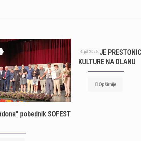
TREBINJE PRESTONI
.
4. jul 2026.
KULTURE NA DLANU
Opširnije
adona“ pobednik SOFEST