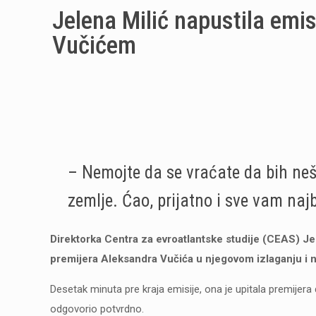
Jelena Milić napustila emi
Vučićem
– Nemojte da se vraćate da bih ne
zemlje. Ćao, prijatno i sve vam naj
Direktorka Centra za evroatlantske studije (CEAS) Jele
premijera Aleksandra Vučića u njegovom izlaganju i na
Desetak minuta pre kraja emisije, ona je upitala premijera d
odgovorio potvrdno.