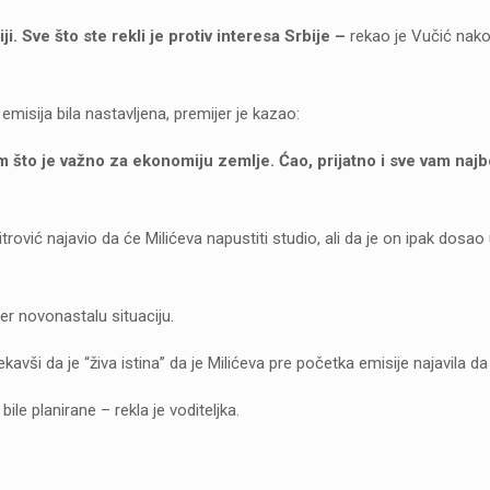
i. Sve što ste rekli je protiv interesa Srbije –
rekao je Vučić nako
misija bila nastavljena, premijer je kazao:
što je važno za ekonomiju zemlje. Ćao, prijatno i sve vam najb
trović najavio da će Milićeva napustiti studio, ali da je on ipak dosao
r novonastalu situaciju.
kavši da je “živa istina” da je Milićeva pre početka emisije najavila da 
le planirane – rekla je voditeljka.