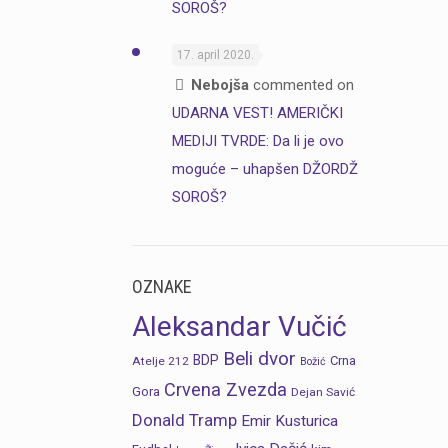
SOROŠ?
17. april 2020.
Nebojša
commented on
UDARNA VEST! AMERIČKI
MEDIJI TVRDE: Da li je ovo
moguće – uhapšen DŽORDŽ
SOROŠ?
OZNAKE
Aleksandar Vučić
Beli dvor
BDP
Crna
Atelje 212
Božić
Crvena Zvezda
Gora
Dejan Savić
Donald Tramp
Emir Kusturica