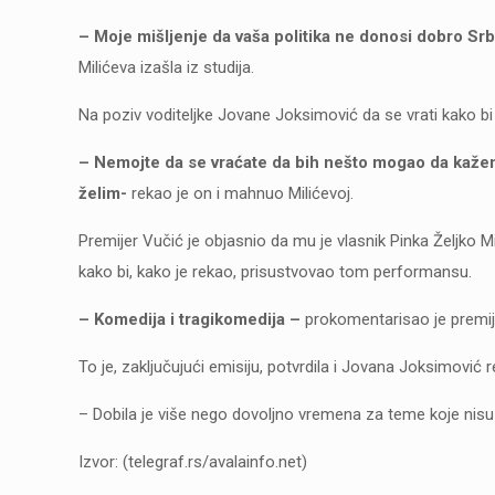
– Moje mišljenje da vaša politika ne donosi dobro Srbij
Milićeva izašla iz studija.
Na poziv voditeljke Jovane Joksimović da se vrati kako bi e
– Nemojte da se vraćate da bih nešto mogao da kažem 
želim-
rekao je on i mahnuo Milićevoj.
Premijer Vučić je objasnio da mu je vlasnik Pinka Željko Mi
kako bi, kako je rekao, prisustvovao tom performansu.
– Komedija i tragikomedija –
prokomentarisao je premije
To je, zaključujući emisiju, potvrdila i Jovana Joksimović re
– Dobila je više nego dovoljno vremena za teme koje nisu bi
Izvor: (telegraf.rs/avalainfo.net)